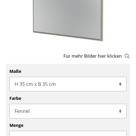
Hocker
Bänke & Liegen
Sitzsäcke
Gartenstühle
Für mehr Bilder hier klicken
Kinderstühle
Schaukelstühle
Maße
Bürodrehstühle
Konferenzstühle
Farbe
Bürosessel
Einzelteile
Menge
... alle Sitzmöbel