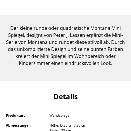
Einzelteile
... alle Tische
Der kleine runde oder quadratische Montana Mini
Aufbewahren
Spiegel, designt von Peter J. Lassen ergänzt die Mini-
Serie von Montana und rundet diese stilvoll ab. Durch
Regale & Schränke
das unkomplizierte Design und seine bunten Farben
Bücherregale
kreiert der Mini Spiegel im Wohnbereich oder
Kinderzimmer einen eindrucksvollen Look.
Wandregale
Sideboards & Kommoden
TV Möbel
Details
Beistell- & Rollcontainer
Barmöbel
Produktart
Wandspiegel
Garderoben
Abmessungen
Höhe: Ø 35 cm / 35 cm
Breite: 35 cm