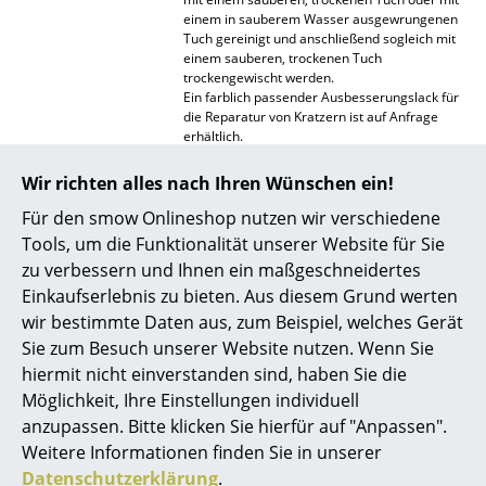
einem in sauberem Wasser ausgewrungenen
Spiegel
Tuch gereinigt und anschließend sogleich mit
einem sauberen, trockenen Tuch
Figuren & Miniaturen
trockengewischt werden.
Ein farblich passender Ausbesserungslack für
Vasen
die Reparatur von Kratzern ist auf Anfrage
erhältlich.
Tabletts
Zertifikate &
Montana entwickelt und produziert seine
Wir richten alles nach Ihren Wünschen ein!
Nachhaltigkeit
Möbel ausschließlich in Dänemark. Zudem
Büroutensilien
verwendet das Unternehmen seit 2007
Für den smow Onlineshop nutzen wir verschiedene
ausschließlich Lacke auf Wasserbasis, welche
Tools, um die Funktionalität unserer Website für Sie
Aufbewahrungsboxen
weder gesundheits- noch umweltgefährdende
zu verbessern und Ihnen ein maßgeschneidertes
Lösungsmittel enthalten.
Decken
Einkaufserlebnis zu bieten. Aus diesem Grund werten
Gewährleistung
24 Monate
wir bestimmte Daten aus, zum Beispiel, welches Gerät
Kissen
Sie zum Besuch unserer Website nutzen. Wenn Sie
Der Hersteller Montana gewährt zusätzlich
eine 10 Jahres Garantie für ordnungsgemäß
hiermit nicht einverstanden sind, haben Sie die
Teppiche
montierte und angebrachte Montana-
Möglichkeit, Ihre Einstellungen individuell
Produkte und für eine Verwendung unter
Vorhänge
anzupassen. Bitte klicken Sie hierfür auf "Anpassen".
üblichen Umständen, einschließlich der
Traglastempfehlungen für die Konstruktion,
Weitere Informationen finden Sie in unserer
... alle Accessoires
bewegliche Teile und die Funktionalität. Im
Datenschutzerklärung
.
Hinblick auf die Haltbarkeit des Lacks gelten