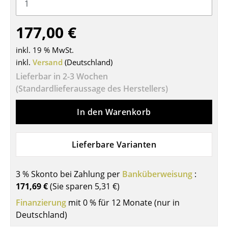
Tische
177,00 €
Esstische
inkl. 19 % MwSt.
Beistelltische
inkl.
Versand
(Deutschland)
Couchtische
Lieferbar in 2-3 Wochen
(Standardlieferaussage des Herstellers)
Schreibtische
In den Warenkorb
Sekretäre & PC-Tische
Konferenztische
Lieferbare Varianten
Stehtische & Stehpulte
3 % Skonto bei Zahlung per
Banküberweisung
:
Kindertische
171,69 €
(Sie sparen
5,31 €
)
Gartentische
Finanzierung
mit 0 % für 12 Monate (nur in
Deutschland)
Servierwagen