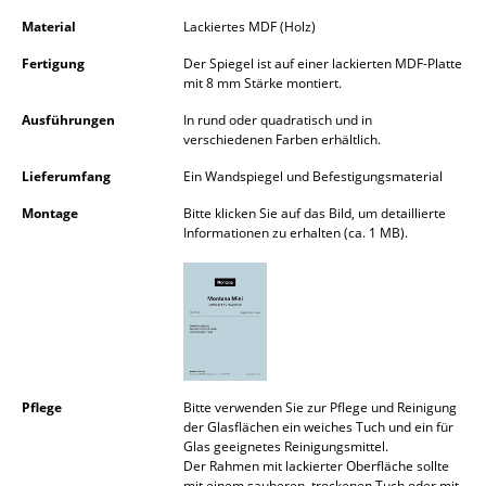
Akkuleuchten
Material
Lackiertes MDF (Holz)
... alle Leuchten
Fertigung
Der Spiegel ist auf einer lackierten MDF-Platte
mit 8 mm Stärke montiert.
Betten
Ausführungen
In rund oder quadratisch und in
verschiedenen Farben erhältlich.
Doppelbetten
Lieferumfang
Ein Wandspiegel und Befestigungsmaterial
Einzelbetten
Montage
Bitte klicken Sie auf das Bild, um detaillierte
Informationen zu erhalten (ca. 1 MB).
Stapelbetten
Kinderbetten
Nachttische & Bettzubehör
... alle Betten
Pflege
Bitte verwenden Sie zur Pflege und Reinigung
Accessoires
der Glasflächen ein weiches Tuch und ein für
Glas geeignetes Reinigungsmittel.
Der Rahmen mit lackierter Oberfläche sollte
Uhren
mit einem sauberen, trockenen Tuch oder mit