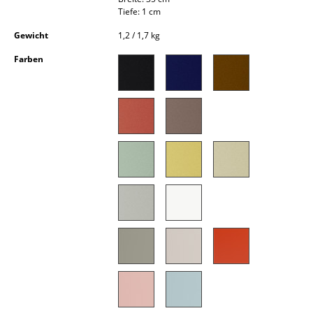
Kleinaufbewahrung
Tiefe: 1 cm
Gewicht
1,2 / 1,7 kg
Einzelteile
Farben
... alle Aufbewahrungsmöbel
Licht
Hängeleuchten & Deckenleuchten
Tischleuchten
Schreibtischleuchten
Stehleuchten & Leseleuchten
Bodenleuchten
Wandleuchten
Outdoor-Leuchten