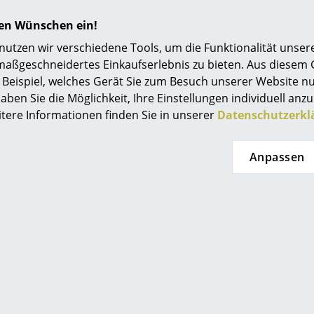
Beliebte Varianten
Einrichtungsberatung
hren Wünschen ein!
Referenzen
tzen wir verschiedene Tools, um die Funktionalität unsere
maßgeschneidertes Einkaufserlebnis zu bieten. Aus diesem
smow Kompass
Beispiel, welches Gerät Sie zum Besuch unserer Website nu
aben Sie die Möglichkeit, Ihre Einstellungen individuell anzu
itere Informationen finden Sie in unserer
Datenschutzerkl
Anpassen
Le Klint
e II High Stehleuchte,
Brass
1.335,00 €
htlicher Wareneingang: in 2
Wochen