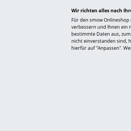
Wir richten alles nach I
Für den smow Onlineshop nu
verbessern und Ihnen ein 
bestimmte Daten aus, zum 
nicht einverstanden sind, h
hierfür auf "Anpassen". We
Le Klint
Carronade II High Stehleuchte,
Carronad
Black
1.335,00 €
1 x sofort lieferbar, Lieferzeit 1-2 Werktage
Voraussic
(Lieferland Deutschland)