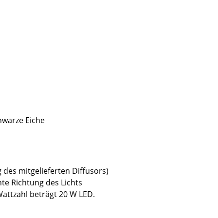
hwarze Eiche
 des mitgelieferten Diffusors)
sign
te Richtung des Lichts
attzahl beträgt 20 W LED.
n
ien