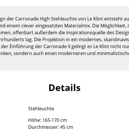
Kinderzimmer
Arbeitszimmer
n der Carronade High Stehleuchte von Le Klint entsteht au
Diele
d einem clever eingesetzten Materialmix. Die Möglichkeit,
Badezimmer
mmen, offenbart außerdem die Inspirationsquelle des Desig
Stauraum
hrhunderts lag. Die Projektion in ein modernes, skandinav
Balkon & Garten
der Einführung der Carronade II gelingt es Le Klint nicht n
 senken, sondern auch einen moderneren und minimalistische
Hersteller
Designer
Artemide
Alvar Aalto
Cassina
Arne Jacobsen
Fritz Hansen
Charles & Ray Eames
Details
HAY
Eero Saarinen
Knoll International
Egon Eiermann
Louis Poulsen
Eileen Gray
Stehleuchte
Muuto
Jean Prouvé
Höhe: 165-170 cm
Nils Holger Moormann
Le Corbusier
Durchmesser: 45 cm