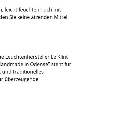
, leicht feuchten Tuch mit
n Sie keine ätzenden Mittel
Unternehmen
Über uns
e Leuchtenhersteller Le Klint
smow vor Ort
Handmade in Odense” steht für
Katalog
 und traditionelles
Jobs bei smow
für überzeugende
Arbeiten bei smow
Newsletter
Journal
Presse
Impressum
Stores