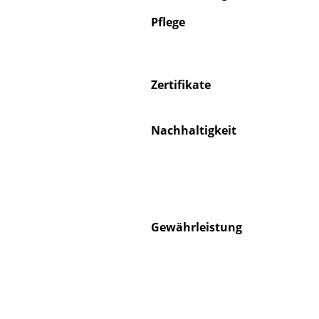
Pflege
Zertifikate
S
K
Nachhaltigkeit
B
V
F
R
Un
Gewährleistung
A
D