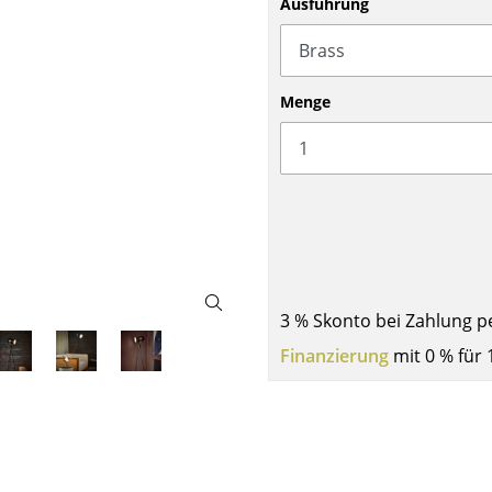
Ausführung
Barmöbel
Outdoor-Leuchten
Garderoben
Akkuleuchten
Kleinaufbewahrung
... alle Leuchten
Menge
Einzelteile
... alle Aufbewahrungsmöbel
USM Haller Konfigurator
3 % Skonto bei Zahlung p
Finanzierung
mit 0 % für 
Zuhause
Wohnzimmer
Esszimmer
Schlafzimmer