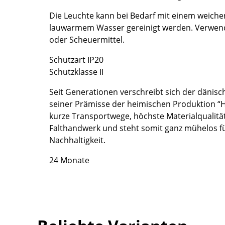
Farbwelten
Die Leuchte kann bei Bedarf mit einem weichen
Das Original
lauwarmem Wasser gereinigt werden. Verwende
Geschenkideen
oder Scheuermittel.
Schutzart IP20
ervice
Schutzklasse II
ontakt
Seit Generationen verschreibt sich der dänisch
ezahlung
seiner Prämisse der heimischen Produktion “
ersand
kurze Transportwege, höchste Materialqualität
AQ
Falthandwerk und steht somit ganz mühelos 
ückgabe & Umtausch
Nachhaltigkeit.
sere Vorteile auf einen Blick
24 Monate
GB
atenschutz
Projektplanung