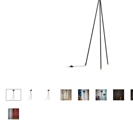
Stehpulte
Hocker
Kindertische
Bänke & Liegen
Gartentische
Sitzsäcke
Servierwagen
Gartenstühle
Einzelteile
Kinderstühle
... alle Tische
Schaukelstühle
Bürodrehstühle
Konferenzstühle
Bürosessel
Einzelteile
... alle Sitzmöbel