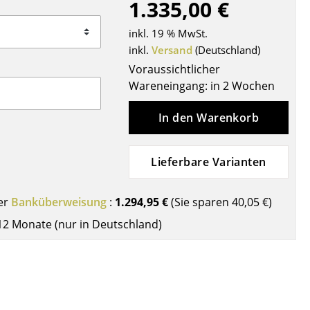
1.335,00 €
Decken
Kissen
inkl. 19 % MwSt.
Teppiche
inkl.
Versand
(Deutschland)
Vorhänge
Voraussichtlicher
Wareneingang: in 2 Wochen
... alle Accessoires
In den Warenkorb
Lieferbare Varianten
er
Banküberweisung
:
1.294,95 €
(Sie sparen
40,05 €
)
12 Monate (nur in Deutschland)
Büro
Arbeitsplatz
Management Büro
Konferenzraum