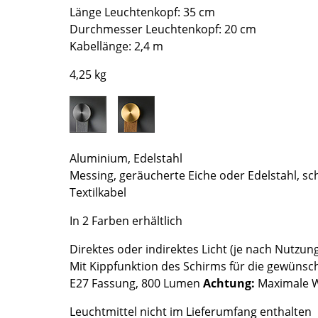
Richard Lampert
Ludwig Mies van der Rohe
Länge Leuchtenkopf: 35 cm
Thonet
Marcel Breuer
Durchmesser Leuchtenkopf: 20 cm
Kabellänge: 2,4 m
USM Haller
Philippe Starck
Vitra
Verner Panton
4,25 kg
... alle Hersteller A-Z
... alle Designer A-Z
Neu bei smow
Inspiration
Special Editions
Aluminium, Edelstahl
Messing, geräucherte Eiche oder Edelstahl, sc
Designklassiker
Textilkabel
Frauen im Design
Bauhaus Design
In 2 Farben erhältlich
Midcentury Design
Direktes oder indirektes Licht (je nach Nutzung
Skandinavisches De
Mit Kippfunktion des Schirms für die gewünsch
Italienisches Design
E27 Fassung, 800 Lumen
Achtung:
Maximale W
Nachhaltiges Desig
Leuchtmittel nicht im Lieferumfang enthalten
Natürliche Material