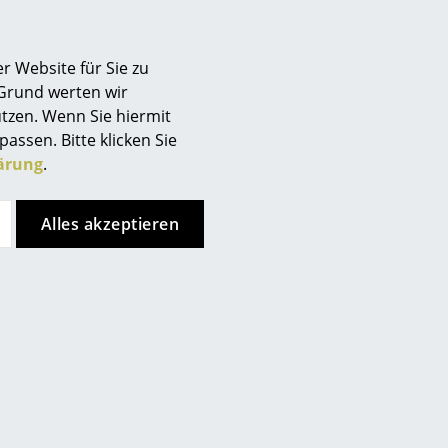
Berlin
Chemnitz
r Website für Sie zu
Düsseldorf
 Grund werten wir
Essen
tzen. Wenn Sie hiermit
Frankfurt
passen. Bitte klicken Sie
Freiburg
ärung
.
Hamburg
Hannover
Alles akzeptieren
Kempten
Köln
Konstanz
Leipzig
Mainz
München
Nürnberg
Schwarzwald