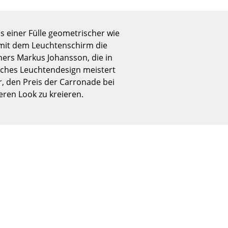
Empfang
Cafeteria
s einer Fülle geometrischer wie
Branchenlösungen
 mit dem Leuchtenschirm die
Sicheres Arbeiten
ners Markus Johansson, die in
isches Leuchtendesign meistert
ur, den Preis der Carronade bei
ren Look zu kreieren.
Das Original