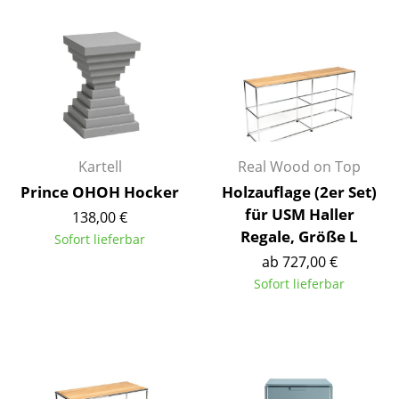
Kleinaufbewahrung
Einzelteile
... alle Aufbewahrungsmöbel
Licht
Hängeleuchten & Deckenleuchten
Kartell
Real Wood on Top
Prince OHOH Hocker
Holzauflage (2er Set)
Tischleuchten
für USM Haller
138,00 €
Regale, Größe L
Schreibtischleuchten
Sofort lieferbar
ab 727,00 €
Stehleuchten & Leseleuchten
Sofort lieferbar
Bodenleuchten
Wandleuchten
Outdoor-Leuchten