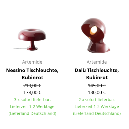
Einzelteile
... alle Tische
Aufbewahren
Regale & Schränke
Bücherregale
Artemide
Artemide
Wandregale
Nessino Tischleuchte,
Dalù Tischleuchte,
Sideboards & Kommoden
Rubinrot
Rubinrot
210,00 €
145,00 €
TV Möbel
178,00 €
130,00 €
Beistell- & Rollcontainer
3 x sofort lieferbar,
2 x sofort lieferbar,
Lieferzeit 1-2 Werktage
Lieferzeit 1-2 Werktage
Barmöbel
(Lieferland Deutschland)
(Lieferland Deutschland)
Garderoben