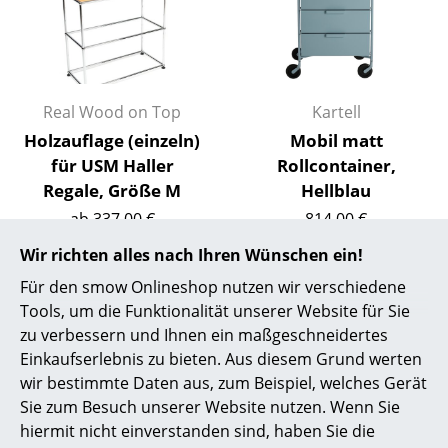
Akkuleuchten
... alle Leuchten
Betten
Real Wood on Top
Kartell
Holzauflage (einzeln)
Mobil matt
Doppelbetten
für USM Haller
Rollcontainer,
Einzelbetten
Regale, Größe M
Hellblau
ab 337,00 €
814,00 €
Stapelbetten
Sofort lieferbar
1 x sofort lieferbar,
Wir richten alles nach Ihren Wünschen ein!
Kinderbetten
Lieferzeit 1-2 Werktage
Für den smow Onlineshop nutzen wir verschiedene
(Lieferland Deutschland)
Nachttische & Bettzubehör
Tools, um die Funktionalität unserer Website für Sie
zu verbessern und Ihnen ein maßgeschneidertes
... alle Betten
Einkaufserlebnis zu bieten. Aus diesem Grund werten
wir bestimmte Daten aus, zum Beispiel, welches Gerät
Accessoires
Sie zum Besuch unserer Website nutzen. Wenn Sie
hiermit nicht einverstanden sind, haben Sie die
Uhren