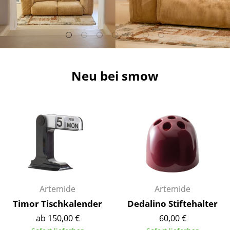
Hocker
Bänke & Liegen
Sitzsäcke
Neu bei smow
Gartenstühle
Kinderstühle
Schaukelstühle
Bürodrehstühle
Konferenzstühle
Bürosessel
Artemide
Artemide
Einzelteile
Timor Tischkalender
Dedalino Stiftehalter
ab 150,00 €
60,00 €
... alle Sitzmöbel