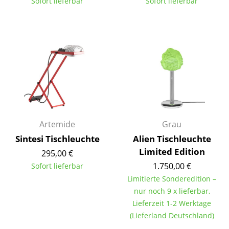
Sofort lieferbar
Sofort lieferbar
Tische
Esstische
Beistelltische
Couchtische
Schreibtische
Sekretäre & PC-Tische
Artemide
Grau
Konferenztische
Sintesi Tischleuchte
Alien Tischleuchte
Limited Edition
295,00 €
Stehtische & Stehpulte
1.750,00 €
Sofort lieferbar
Kindertische
Limitierte Sonderedition –
nur noch 9 x lieferbar,
Gartentische
Lieferzeit 1-2 Werktage
(Lieferland Deutschland)
Servierwagen