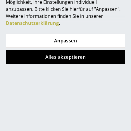
Möglichkeit, Ihre Einstellungen individuell
Spiegel
anzupassen. Bitte klicken Sie hierfür auf "Anpassen".
Weitere Informationen finden Sie in unserer
Figuren & Miniaturen
Datenschutzerklärung
.
Kartell
Kartell
Vasen
Okra Vase
Teresa Frozen
Pendelleuchte
Anpassen
ab 122,00 €
Tabletts
466,00 €
Sofort lieferbar
Büroutensilien
Sofort lieferbar
Alles akzeptieren
Aufbewahrungsboxen
Decken
Zeige alle neuen Artikel
Kissen
Teppiche
Vorhänge
... alle Accessoires