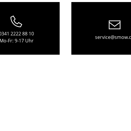
Kinderzimmer
Arbeitszimmer
Diele
Badezimmer
0341 2222 88 10
Stauraum
service@smow.
Mo-Fr: 9-17 Uhr
Balkon & Garten
Hersteller
Designer
Artemide
Alvar Aalto
Cassina
Arne Jacobsen
Fritz Hansen
Charles & Ray Eames
HAY
Eero Saarinen
Knoll International
Egon Eiermann
Louis Poulsen
Eileen Gray
Muuto
Jean Prouvé
Nils Holger Moormann
Le Corbusier