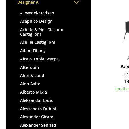
Stehpulte
Designer A
Hocker
Kindertische
Bänke & Liegen
A. Wedel-Madsen
Gartentische
Sitzsäcke
Acapulco Design
Servierwagen
Gartenstühle
Achille & Pier Giacomo
Einzelteile
Castiglioni
Kinderstühle
... alle Tische
Achille Castiglioni
Schaukelstühle
Adam Tihany
Bürodrehstühle
Afra & Tobia Scarpa
Konferenzstühle
Aav
Afteroom
Bürosessel
21
Ahm & Lund
Einzelteile
14
Aino Aalto
... alle Sitzmöbel
Limitie
Alberto Meda
Aleksandar Lazic
Alessandro Dubini
Alexander Girard
Alexander Seifried