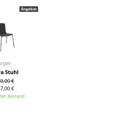
Barmöbel
Outdoor-Leuchten
Angebot
Garderoben
Akkuleuchten
Kleinaufbewahrung
... alle Leuchten
Einzelteile
... alle Aufbewahrungsmöbel
USM Haller Konfigurator
Arper
a Stuhl
0,00 €
7,00 €
rter Bestand
Zuhause
Wohnzimmer
Esszimmer
Schlafzimmer