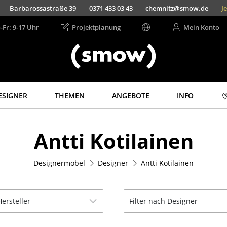
Barbarossastraße 39
0371 433 03 43
chemnitz@smow.de
Jet
-Fr: 9-17 Uhr
Projektplanung
Mein Konto
ESIGNER
THEMEN
ANGEBOTE
INFO
Aufbewahren
Licht
Antti Kotilainen
Regale & Schränke
Hängeleuchten &
Deckenleuchten
Bücherregale
Tischleuchten
Designermöbel
Designer
Antti Kotilainen
Wandregale
Schreibtischleuchten
Sideboards &
Kommoden
Stehleuchten &
Leseleuchten
Hersteller
Filter nach Designer
TV Möbel
Bodenleuchten
Beistell- &
Rollcontainer
Wandleuchten