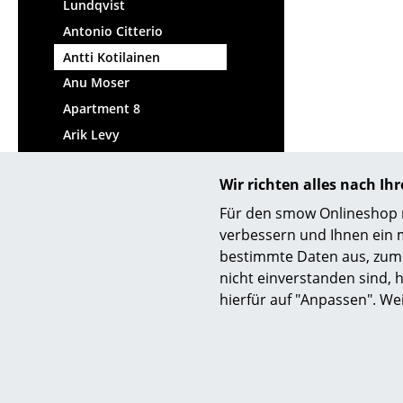
Lundqvist
Antonio Citterio
Antti Kotilainen
Anu Moser
Apartment 8
Arik Levy
Arne Jacobsen
Wir richten alles nach I
Arno Votteler
Für den smow Onlineshop nu
Aspekt Office
verbessern und Ihnen ein 
Atelier Oï
bestimmte Daten aus, zum 
Atle Tveit
nicht einverstanden sind, h
Aurélien Barbry
hierfür auf "Anpassen". We
Axel Kufus