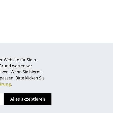
r Website für Sie zu
 Grund werten wir
tzen. Wenn Sie hiermit
passen. Bitte klicken Sie
ärung
.
sign
Alles akzeptieren
n
ien