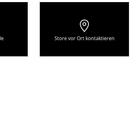
Empfang
Cafeteria
Branchenlösungen
Sicheres Arbeiten
de
Store vor Ort kontaktieren
Das Original