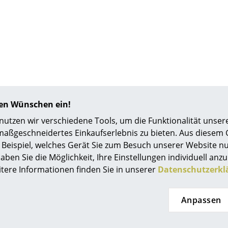
Richard Lampert
Ludwig Mies van der Rohe
Thonet
Marcel Breuer
USM Haller
Philippe Starck
Vitra
Verner Panton
... alle Hersteller A-Z
... alle Designer A-Z
Neu bei smow
Inspiration
hren Wünschen ein!
Special Editions
tzen wir verschiedene Tools, um die Funktionalität unsere
Designklassiker
maßgeschneidertes Einkaufserlebnis zu bieten. Aus diesem
Frauen im Design
Beispiel, welches Gerät Sie zum Besuch unserer Website nu
Bauhaus Design
aben Sie die Möglichkeit, Ihre Einstellungen individuell anzu
itere Informationen finden Sie in unserer
Datenschutzerkl
Midcentury Design
Skandinavisches De
Italienisches Design
Anpassen
Nachhaltiges Desig
Natürliche Material