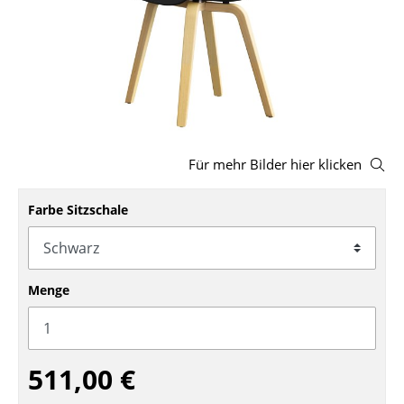
Hocker
Bänke & Liegen
Sitzsäcke
Gartenstühle
Für mehr Bilder hier klicken
Kinderstühle
Schaukelstühle
Farbe Sitzschale
Bürodrehstühle
Konferenzstühle
Menge
Bürosessel
Einzelteile
511,00 €
... alle Sitzmöbel