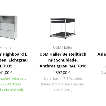
Kinderzimmer
Arbeitszimmer
Diele
Badezimmer
Stauraum
Balkon & Garten
Hersteller
Designer
 Haller
USM Haller
r Highboard L
USM Haller Beistelltisch
Asla
Artemide
Alvar Aalto
pen, Lichtgrau
mit Schublade,
Cassina
Arne Jacobsen
L 7035
Anthrazitgrau RAL 7016
L
Fritz Hansen
Charles & Ray Eames
41,00 €
597,00 €
(St
HAY
Eero Saarinen
 sofort lieferbar,
Lieferbar in 7-8 Wochen
Knoll International
Egon Eiermann
t 2-3 Werktage
(Standardlieferaussage des
Louis Poulsen
Eileen Gray
nd Deutschland)
Herstellers)
Muuto
Jean Prouvé
Nils Holger Moormann
Le Corbusier