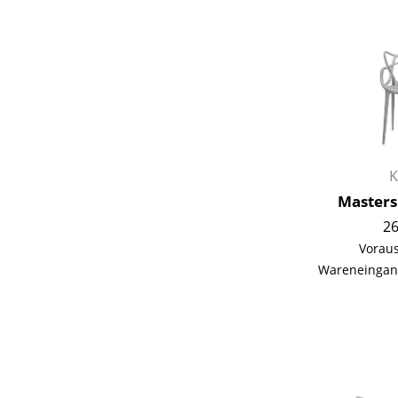
K
Masters
26
Voraus
Wareneingan