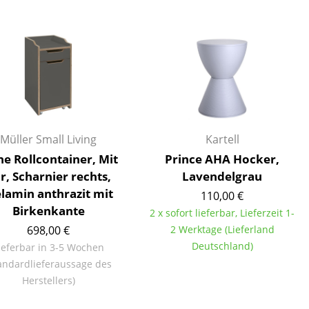
Decken
Kissen
Teppiche
Vorhänge
... alle Accessoires
Müller Small Living
Kartell
ne Rollcontainer, Mit
Prince AHA Hocker,
r, Scharnier rechts,
Lavendelgrau
lamin anthrazit mit
110,00 €
Birkenkante
2 x sofort lieferbar, Lieferzeit 1-
698,00 €
2 Werktage (Lieferland
Büro
Deutschland)
ieferbar in 3-5 Wochen
Arbeitsplatz
andardlieferaussage des
Management Büro
Herstellers)
Konferenzraum