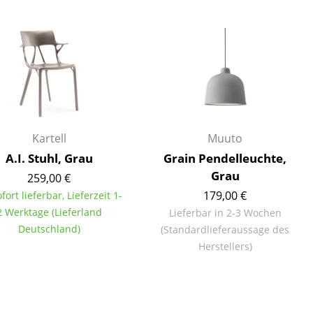
Kartell
Muuto
A.I. Stuhl, Grau
Grain Pendelleuchte,
Grau
259,00 €
179,00 €
ofort lieferbar, Lieferzeit 1-
2 Werktage (Lieferland
Lieferbar in 2-3 Wochen
Deutschland)
(Standardlieferaussage des
Herstellers)
sign
n
ien