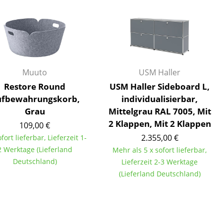
Unternehmen
Muuto
USM Haller
Über uns
Restore Round
USM Haller Sideboard L,
smow vor Ort
fbewahrungskorb,
individualisierbar,
Katalog
Grau
Mittelgrau RAL 7005, Mit
Jobs bei smow
2 Klappen, Mit 2 Klappen
109,00 €
Arbeiten bei smow
2.355,00 €
ofort lieferbar, Lieferzeit 1-
Newsletter
2 Werktage (Lieferland
Mehr als 5 x sofort lieferbar,
Deutschland)
Lieferzeit 2-3 Werktage
Journal
(Lieferland Deutschland)
Presse
Impressum
Stores