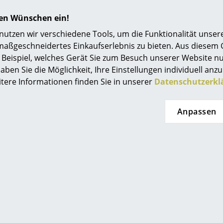
Einrichtungsberatung
hren Wünschen ein!
Referenzen
tzen wir verschiedene Tools, um die Funktionalität unsere
maßgeschneidertes Einkaufserlebnis zu bieten. Aus diesem
smow Kompass
Beispiel, welches Gerät Sie zum Besuch unserer Website nu
aben Sie die Möglichkeit, Ihre Einstellungen individuell anzu
itere Informationen finden Sie in unserer
Datenschutzerkl
 Haller
USM Haller
Anpassen
r Sideboard L,
USM Haller Highboard L,
R
ualisierbar,
individualisierbar,
au RAL 7035,
Lichtgrau RAL 7035,
it 2 Klappen
Offen, Offen, Offen
L
14,00 €
2.059,00 €
(St
 sofort lieferbar,
Mehr als 5 x sofort lieferbar,
t 2-3 Werktage
Lieferzeit 2-3 Werktage
nd Deutschland)
(Lieferland Deutschland)