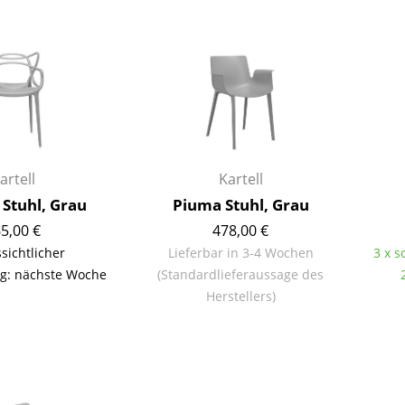
Richard Lampert
Ludwig Mies van der Rohe
Thonet
Marcel Breuer
USM Haller
Philippe Starck
Vitra
Verner Panton
... alle Hersteller A-Z
... alle Designer A-Z
Neu bei smow
Inspiration
artell
Kartell
Special Editions
 Stuhl, Grau
Piuma Stuhl, Grau
Designklassiker
5,00 €
478,00 €
Frauen im Design
sichtlicher
Lieferbar in 3-4 Wochen
3 x s
Bauhaus Design
g: nächste Woche
(Standardlieferaussage des
Herstellers)
Midcentury Design
Skandinavisches De
Italienisches Design
Nachhaltiges Desig
Natürliche Material