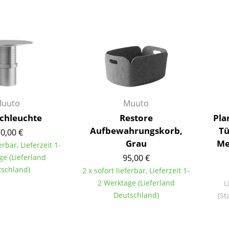
Barmöbel
Outdoor-Leuchten
Garderoben
Akkuleuchten
Kleinaufbewahrung
... alle Leuchten
Einzelteile
... alle Aufbewahrungsmöbel
USM Haller Konfigurator
uuto
Muuto
schleuchte
Restore
Pla
Aufbewahrungskorb,
Tü
0,00 €
Grau
Me
erbar, Lieferzeit 1-
ge (Lieferland
95,00 €
schland)
2 x sofort lieferbar, Lieferzeit 1-
Zuhause
2 Werktage (Lieferland
L
Wohnzimmer
Deutschland)
(St
Esszimmer
Schlafzimmer