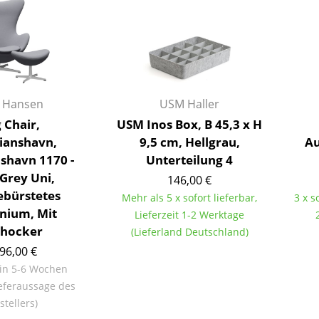
Farbwelten
Das Original
Geschenkideen
ervice
z Hansen
USM Haller
ontakt
 Chair,
USM Inos Box, B 45,3 x H
ezahlung
tianshavn,
9,5 cm, Hellgrau,
Au
ersand
nshavn 1170 -
Unterteilung 4
AQ
 Grey Uni,
146,00 €
ückgabe & Umtausch
ebürstetes
Mehr als 5 x sofort lieferbar,
3 x s
nium, Mit
sere Vorteile auf einen Blick
Lieferzeit 1-2 Werktage
hocker
(Lieferland Deutschland)
GB
96,00 €
atenschutz
 in 5-6 Wochen
eferaussage des
stellers)
Projektplanung