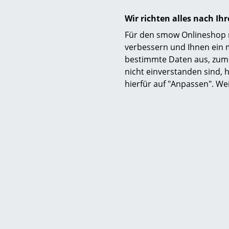
Wir richten alles nach I
Für den smow Onlineshop nu
verbessern und Ihnen ein 
bestimmte Daten aus, zum 
nicht einverstanden sind, h
hierfür auf "Anpassen". We
USM
USM Halle
individ
Lichtgr
Offen, M
1.9
Mehr als 5 x
Lieferzei
(Lieferla