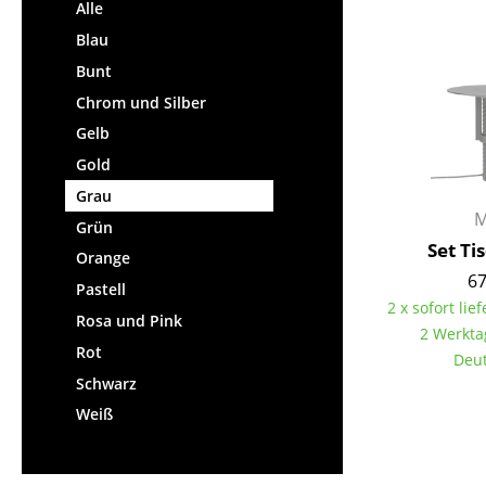
Stehpulte
Alle
Hocker
Kindertische
Blau
Bänke & Liegen
Gartentische
Bunt
Sitzsäcke
Servierwagen
Chrom und Silber
Gartenstühle
Einzelteile
Gelb
Kinderstühle
... alle Tische
Gold
Schaukelstühle
Bürodrehstühle
Grau
M
Konferenzstühle
Grün
Set Ti
Bürosessel
Orange
67
Einzelteile
Pastell
2 x sofort lief
... alle Sitzmöbel
Rosa und Pink
2 Werkta
Rot
Deut
Schwarz
Weiß