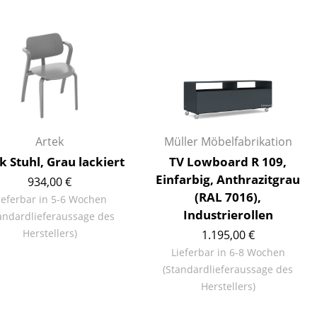
Empfang
Cafeteria
Branchenlösungen
Sicheres Arbeiten
Das Original
Artek
Müller Möbelfabrikation
k Stuhl, Grau lackiert
TV Lowboard R 109,
Einfarbig, Anthrazitgrau
934,00 €
(RAL 7016),
ieferbar in 5-6 Wochen
Industrierollen
andardlieferaussage des
Herstellers)
1.195,00 €
Lieferbar in 6-8 Wochen
(Standardlieferaussage des
Herstellers)