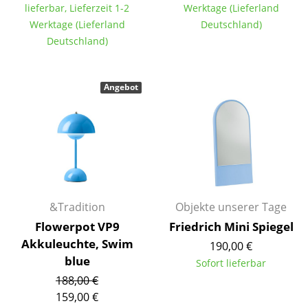
lieferbar, Lieferzeit 1-2
Werktage (Lieferland
Kleinaufbewahrung
Werktage (Lieferland
Deutschland)
Einzelteile
Deutschland)
... alle Aufbewahrungsmöbel
Angebot
Licht
Hängeleuchten & Deckenleuchten
Tischleuchten
Schreibtischleuchten
&Tradition
Objekte unserer Tage
Stehleuchten & Leseleuchten
Flowerpot VP9
Friedrich Mini Spiegel
Bodenleuchten
Akkuleuchte, Swim
190,00 €
blue
Sofort lieferbar
Wandleuchten
188,00 €
Outdoor-Leuchten
159,00 €