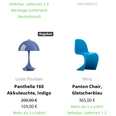
Herstellers)
lieferbar, Lieferzeit 2-3
Einzelteile
Werktage (Lieferland
... alle Tische
Deutschland)
Aufbewahren
Angebot
Regale & Schränke
Bücherregale
Wandregale
Sideboards & Kommoden
Louis Poulsen
Vitra
TV Möbel
Panthella 160
Panton Chair,
Beistell- & Rollcontainer
Akkuleuchte, Indigo
Gletscherblau
200,00 €
365,00 €
Barmöbel
169,00 €
Mehr als 5 x sofort
Garderoben
Mehr als 3 x sofort
lieferbar, Lieferzeit 1-2