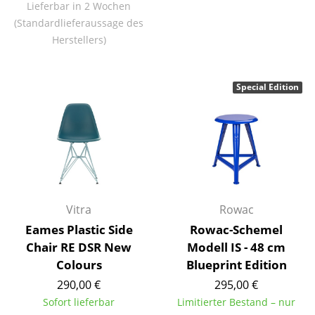
Lieferbar in 2 Wochen
Akkuleuchten
(Standardlieferaussage des
Herstellers)
... alle Leuchten
Betten
Special Edition
Doppelbetten
Einzelbetten
Stapelbetten
Kinderbetten
Vitra
Rowac
Nachttische & Bettzubehör
Eames Plastic Side
Rowac-Schemel
... alle Betten
Chair RE DSR New
Modell IS - 48 cm
Colours
Blueprint Edition
Accessoires
290,00 €
295,00 €
Sofort lieferbar
Limitierter Bestand – nur
Uhren