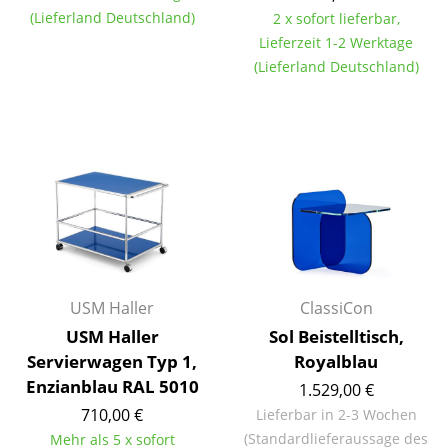
(Lieferland Deutschland)
2 x sofort lieferbar,
Tische
Lieferzeit 1-2 Werktage
Esstische
(Lieferland Deutschland)
Beistelltische
Couchtische
Schreibtische
Sekretäre & PC-Tische
Konferenztische
Stehtische & Stehpulte
USM Haller
ClassiCon
USM Haller
Sol Beistelltisch,
Kindertische
Servierwagen Typ 1,
Royalblau
Enzianblau RAL 5010
Gartentische
1.529,00 €
710,00 €
Lieferbar in 2-3 Wochen
Servierwagen
(Standardlieferaussage des
Mehr als 5 x sofort