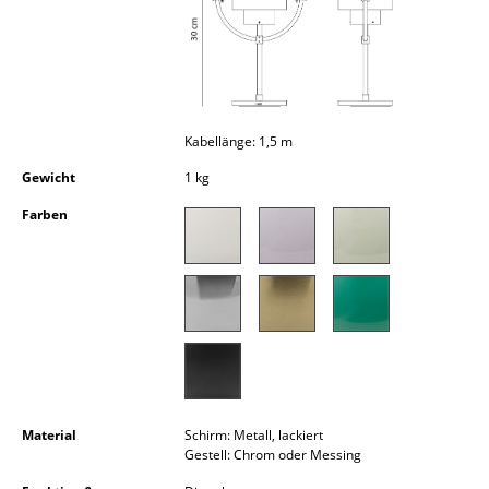
Kleinaufbewahrung
Einzelteile
... alle Aufbewahrungsmöbel
Kabellänge: 1,5 m
Licht
Gewicht
1 kg
Hängeleuchten & Deckenleuchten
Farben
Tischleuchten
Schreibtischleuchten
Stehleuchten & Leseleuchten
Bodenleuchten
Wandleuchten
Material
Schirm: Metall, lackiert
Gestell: Chrom oder Messing
Outdoor-Leuchten