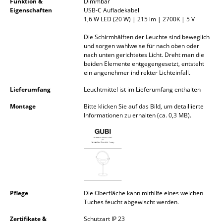
Funktion &
Dimmbar
Akkuleuchten
Eigenschaften
USB-C Aufladekabel
1,6 W LED (20 W) | 215 lm | 2700K | 5 V
... alle Leuchten
Die Schirmhälften der Leuchte sind beweglich
und sorgen wahlweise für nach oben oder
Betten
nach unten gerichtetes Licht. Dreht man die
beiden Elemente entgegengesetzt, entsteht
Doppelbetten
ein angenehmer indirekter Lichteinfall.
Lieferumfang
Leuchtmittel ist im Lieferumfang enthalten
Einzelbetten
Montage
Bitte klicken Sie auf das Bild, um detaillierte
Stapelbetten
Informationen zu erhalten (ca. 0,3 MB).
Kinderbetten
Nachttische & Bettzubehör
... alle Betten
Pflege
Die Oberfläche kann mithilfe eines weichen
Accessoires
Tuches feucht abgewischt werden.
Uhren
Zertifikate &
Schutzart IP 23