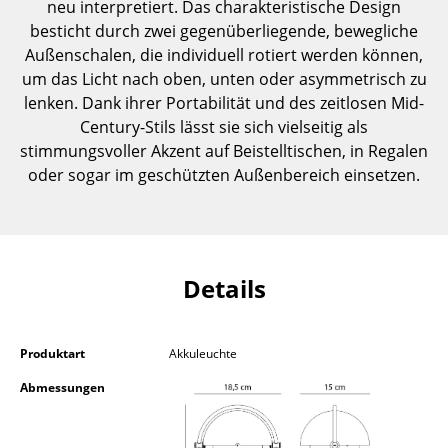
neu interpretiert. Das charakteristische Design
Einzelteile
besticht durch zwei gegenüberliegende, bewegliche
Außenschalen, die individuell rotiert werden können,
... alle Tische
um das Licht nach oben, unten oder asymmetrisch zu
lenken. Dank ihrer Portabilität und des zeitlosen Mid-
Aufbewahren
Century-Stils lässt sie sich vielseitig als
Regale & Schränke
stimmungsvoller Akzent auf Beistelltischen, in Regalen
oder sogar im geschützten Außenbereich einsetzen.
Bücherregale
Wandregale
Sideboards & Kommoden
Details
TV Möbel
Beistell- & Rollcontainer
Produktart
Akkuleuchte
Barmöbel
Abmessungen
Garderoben