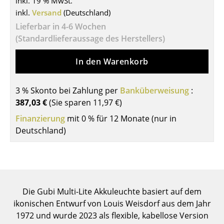
inkl. 19 % MwSt.
inkl.
Versand
(Deutschland)
Tische
Lieferbar in 4-6 Wochen
Esstische
(Standardlieferaussage des Herstellers)
Beistelltische
In den Warenkorb
Couchtische
3 % Skonto bei Zahlung per
Banküberweisung
:
Schreibtische
387,03 €
(Sie sparen
11,97 €
)
Sekretäre & PC-Tische
Finanzierung
mit 0 % für 12 Monate (nur in
Deutschland)
Konferenztische
Stehtische & Stehpulte
Kindertische
Die Gubi Multi-Lite Akkuleuchte basiert auf dem
Gartentische
ikonischen Entwurf von Louis Weisdorf aus dem Jahr
Servierwagen
1972 und wurde 2023 als flexible, kabellose Version