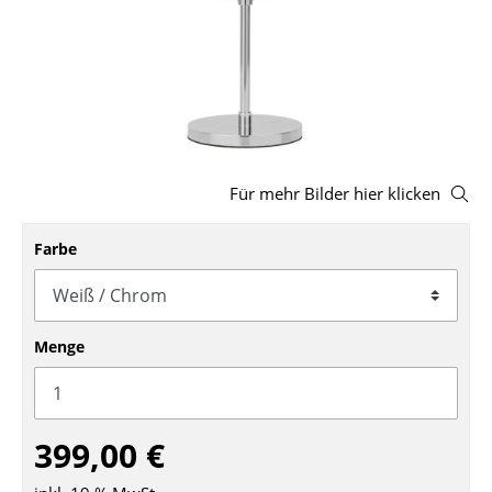
Hocker
Bänke & Liegen
Sitzsäcke
Gartenstühle
Für mehr Bilder hier klicken
Kinderstühle
Schaukelstühle
Farbe
Bürodrehstühle
Konferenzstühle
Menge
Bürosessel
Einzelteile
399,00 €
... alle Sitzmöbel