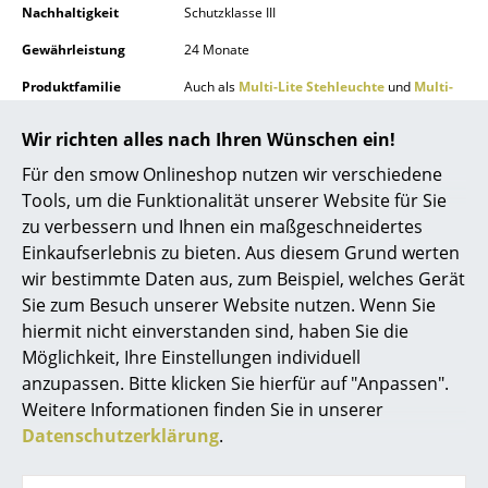
Nachhaltigkeit
Schutzklasse III
Spiegel
Gewährleistung
24 Monate
Figuren & Miniaturen
Produktfamilie
Auch als
Multi-Lite Stehleuchte
und
Multi-
Lite Pendelleuchte
erhältlich.
Vasen
Wir richten alles nach Ihren Wünschen ein!
Produktdatenblatt
Bitte klicken Sie auf das Bild, um detaillierte
Tabletts
Informationen zu erhalten (ca. 0,3 MB).
Für den smow Onlineshop nutzen wir verschiedene
Tools, um die Funktionalität unserer Website für Sie
Büroutensilien
zu verbessern und Ihnen ein maßgeschneidertes
Aufbewahrungsboxen
Einkaufserlebnis zu bieten. Aus diesem Grund werten
wir bestimmte Daten aus, zum Beispiel, welches Gerät
Decken
Sie zum Besuch unserer Website nutzen. Wenn Sie
hiermit nicht einverstanden sind, haben Sie die
Kissen
Produktpräsentation
Möglichkeit, Ihre Einstellungen individuell
Teppiche
anzupassen. Bitte klicken Sie hierfür auf "Anpassen".
Weitere Informationen finden Sie in unserer
Vorhänge
Datenschutzerklärung
.
... alle Accessoires