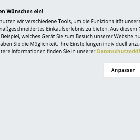
Einrichtungsberatung
hren Wünschen ein!
Referenzen
tzen wir verschiedene Tools, um die Funktionalität unsere
Gubi
Gubi
maßgeschneidertes Einkaufserlebnis zu bieten. Aus diesem
smow Kompass
Beispiel, welches Gerät Sie zum Besuch unserer Website nu
 Wandspiegel
G-10 Stehleuchte
Bee
aben Sie die Möglichkeit, Ihre Einstellungen individuell anzu
999,00 €
999,00 €
itere Informationen finden Sie in unserer
Datenschutzerkl
 in 4-6 Wochen
Lieferbar in 3-4 Wochen
eferaussage des
(Standardlieferaussage des
L
stellers)
Herstellers)
(St
Anpassen
en nicht gefunden, was Sie suchen?
ern alle Produkte dieses Herstellers. Bitte kontaktieren Sie 
2228810
oder
service@smow.de
für Ihre Produktanfrage.