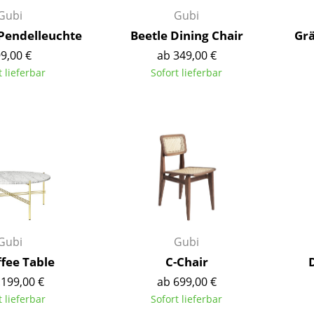
Kinderzimmer
Gubi
Gubi
Arbeitszimmer
 Pendelleuchte
Beetle Dining Chair
Grä
Diele
9,00 €
ab 349,00 €
Badezimmer
t lieferbar
Sofort lieferbar
Stauraum
Balkon & Garten
Hersteller
Designer
Artemide
Alvar Aalto
Cassina
Arne Jacobsen
Fritz Hansen
Charles & Ray Eames
HAY
Eero Saarinen
Gubi
Gubi
Knoll International
Egon Eiermann
ffee Table
C-Chair
Louis Poulsen
Eileen Gray
.199,00 €
ab 699,00 €
Muuto
Jean Prouvé
t lieferbar
Sofort lieferbar
Nils Holger Moormann
Le Corbusier