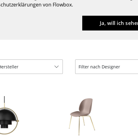
chutzerklärungen von Flowbox.
Barmöbel
Outdoor-Leuchten
Garderoben
Akkuleuchten
Ja, will ich sehe
Kleinaufbewahrung
... alle Leuchten
Einzelteile
... alle Aufbewahrungsmöbel
USM Haller Konfigurator
Hersteller
Filter nach Designer
Zuhause
Wohnzimmer
Esszimmer
Schlafzimmer