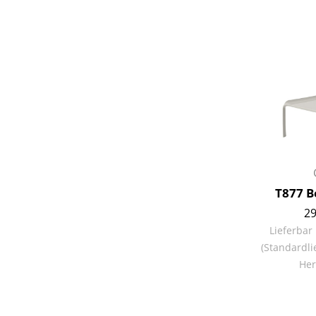
T877 Be
29
Lieferbar
(Standardli
Her