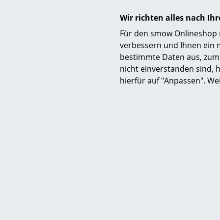
Wir richten alles nach I
Für den smow Onlineshop nu
verbessern und Ihnen ein 
bestimmte Daten aus, zum 
F.A. 33
nicht einverstanden sind, h
ab 
hierfür auf "Anpassen". We
Lieferbar
(Standardli
Her
Sie hab
Wir lief
0341 2