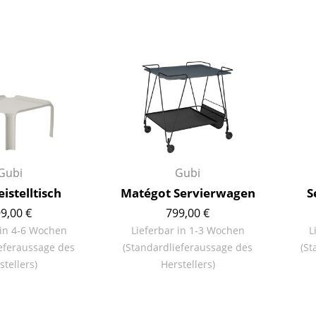
Richard Lampert
Ludwig Mies van der Rohe
Thonet
Marcel Breuer
USM Haller
Philippe Starck
Vitra
Verner Panton
... alle Hersteller A-Z
... alle Designer A-Z
Neu bei smow
Inspiration
Special Editions
Gubi
Gubi
Designklassiker
istelltisch
Matégot Servierwagen
S
Frauen im Design
9,00 €
799,00 €
Bauhaus Design
 in 4-6 Wochen
Lieferbar in 1-3 Wochen
L
Midcentury Design
eferaussage des
(Standardlieferaussage des
(St
Skandinavisches De
stellers)
Herstellers)
Italienisches Design
Nachhaltiges Desig
Natürliche Material