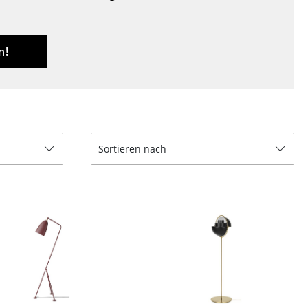
Decken
Kissen
Teppiche
n!
Vorhänge
... alle Accessoires
Sortieren nach
Büro
Arbeitsplatz
Management Büro
Konferenzraum