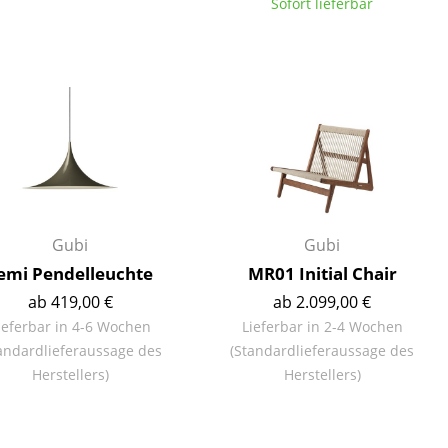
Sofort lieferbar
Gubi
Gubi
emi Pendelleuchte
MR01 Initial Chair
ab 419,00 €
ab 2.099,00 €
ieferbar in 4-6 Wochen
Lieferbar in 2-4 Wochen
andardlieferaussage des
(Standardlieferaussage des
sign
Herstellers)
Herstellers)
n
ien