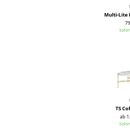
Multi-Lite
79
Sofor
TS Co
ab 1
Sofor