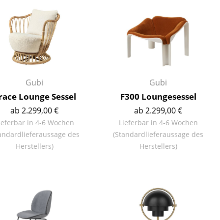
Unternehmen
Über uns
Gubi
Gubi
smow vor Ort
race Lounge Sessel
F300 Loungesessel
Katalog
ab 2.299,00 €
ab 2.299,00 €
Jobs bei smow
ieferbar in 4-6 Wochen
Lieferbar in 4-6 Wochen
Arbeiten bei smow
andardlieferaussage des
(Standardlieferaussage des
Herstellers)
Herstellers)
Newsletter
Journal
Presse
Impressum
Stores