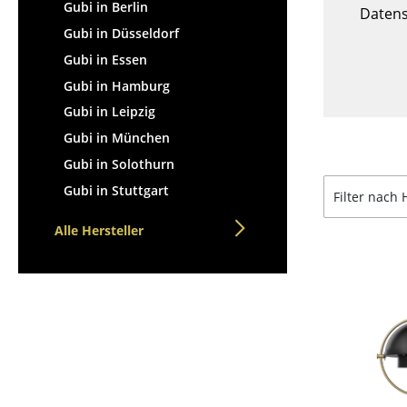
Stehpulte
Gubi in Berlin
Hocker
Datens
Kindertische
Gubi in Düsseldorf
Bänke & Liegen
Gartentische
Gubi in Essen
Sitzsäcke
Servierwagen
Gubi in Hamburg
Gartenstühle
Einzelteile
Gubi in Leipzig
Kinderstühle
... alle Tische
Gubi in München
Schaukelstühle
Bürodrehstühle
Gubi in Solothurn
Konferenzstühle
Gubi in Stuttgart
Filter nach 
Bürosessel
Alle Hersteller
Einzelteile
... alle Sitzmöbel