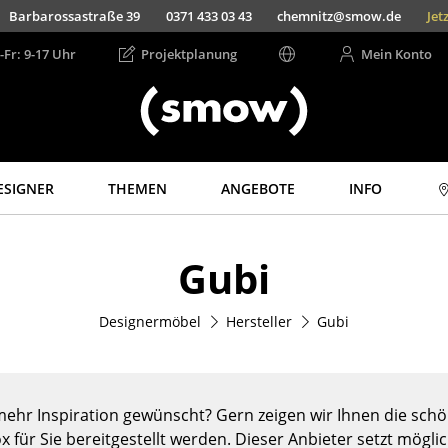
Barbarossastraße 39
0371 433 03 43
chemnitz@smow.de
Jet
-Fr: 9-17 Uhr
Projektplanung
Mein Konto
ESIGNER
THEMEN
ANGEBOTE
INFO
Aufbewahren
Licht
Gubi
Regale & Schränke
Hängeleuchten &
Deckenleuchten
Bücherregale
Tischleuchten
Designermöbel
Hersteller
Gubi
Wandregale
Schreibtischleuchten
Sideboards &
Kommoden
Stehleuchten &
Leseleuchten
TV Möbel
ehr Inspiration gewünscht? Gern zeigen wir Ihnen die schön
Bodenleuchten
Beistell- &
x für Sie bereitgestellt werden. Dieser Anbieter setzt mögli
Rollcontainer
Wandleuchten