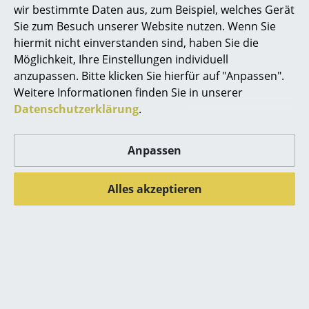
wir bestimmte Daten aus, zum Beispiel, welches Gerät
... alle Hersteller A-Z
Sie zum Besuch unserer Website nutzen. Wenn Sie
hiermit nicht einverstanden sind, haben Sie die
Designer
Möglichkeit, Ihre Einstellungen individuell
anzupassen. Bitte klicken Sie hierfür auf "Anpassen".
Alvar Aalto
Weitere Informationen finden Sie in unserer
Datenschutzerklärung
.
Arne Jacobsen
Charles & Ray Eames
Anpassen
Eero Saarinen
Noch mehr Inspiration?
Hier ist ein interessantes YouTube-Video verlinkt,
Alles akzeptieren
Egon Eiermann
allerdings haben Sie sich gegen die Verwendung
Eileen Gray
von YouTube auf unseren Seiten entschieden.
Wenn Sie das Video jetzt sehen möchten, klicken
Jean Prouvé
Sie bitte
hier
um Ihre Einstellungen zu ändern.
Le Corbusier
1949 - 2019 : 70 Jahre String Regal
Ludwig Mies van der Rohe