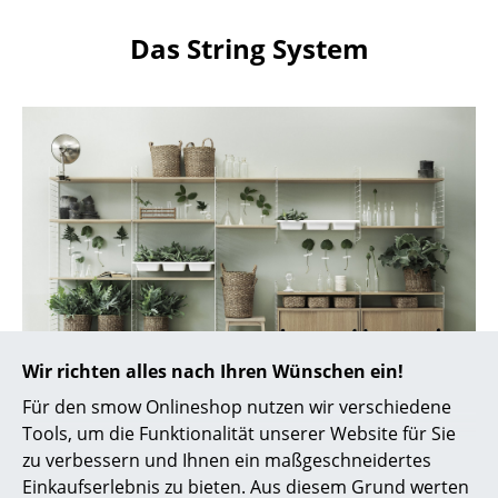
Artemide
Das String System
Cassina
Fritz Hansen
HAY
Knoll International
Louis Poulsen
Muuto
Nils Holger Moormann
Richard Lampert
Wir richten alles nach Ihren Wünschen ein!
Thonet
Für den smow Onlineshop nutzen wir verschiedene
String Regal mit einer Kombination aus Boden- und
Tools, um die Funktionalität unserer Website für Sie
Wandleitern
USM Haller
zu verbessern und Ihnen ein maßgeschneidertes
Einkaufserlebnis zu bieten. Aus diesem Grund werten
Vitra