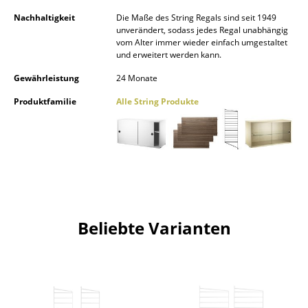
Nachhaltigkeit
Die Maße des String Regals sind seit 1949
Räume
unverändert, sodass jedes Regal unabhängig
vom Alter immer wieder einfach umgestaltet
Zuhause
und erweitert werden kann.
Wohnzimmer
Gewährleistung
24 Monate
Produktfamilie
Alle String Produkte
Esszimmer
Schlafzimmer
Kinderzimmer
Arbeitszimmer
Diele
Beliebte Varianten
Badezimmer
Stauraum
Balkon & Garten