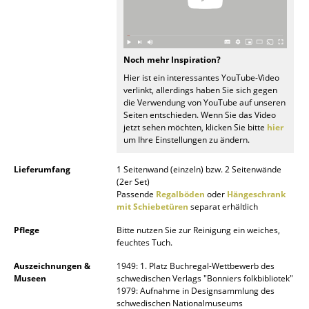
Spiegel
Figuren & Miniaturen
Noch mehr Inspiration?
Vasen
Hier ist ein interessantes YouTube-Video
verlinkt, allerdings haben Sie sich gegen
Tabletts
die Verwendung von YouTube auf unseren
Seiten entschieden. Wenn Sie das Video
jetzt sehen möchten, klicken Sie bitte
hier
Büroutensilien
um Ihre Einstellungen zu ändern.
Aufbewahrungsboxen
Lieferumfang
1 Seitenwand (einzeln) bzw. 2 Seitenwände
(2er Set)
Decken
Passende
Regalböden
oder
Hängeschrank
mit Schiebetüren
separat erhältlich
Kissen
Pflege
Bitte nutzen Sie zur Reinigung ein weiches,
Teppiche
feuchtes Tuch.
Vorhänge
Auszeichnungen &
1949: 1. Platz Buchregal-Wettbewerb des
Museen
schwedischen Verlags "Bonniers folkbibliotek"
1979: Aufnahme in Designsammlung des
... alle Accessoires
schwedischen Nationalmuseums