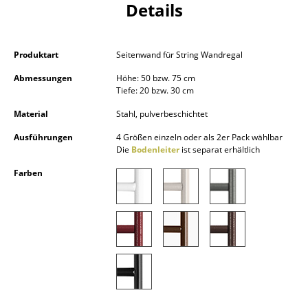
Details
Kleinaufbewahrung
Einzelteile
Produktart
Seitenwand für String Wandregal
... alle Aufbewahrungsmöbel
Abmessungen
Höhe: 50 bzw. 75 cm
Tiefe: 20 bzw. 30 cm
Licht
Material
Stahl, pulverbeschichtet
Hängeleuchten & Deckenleuchten
Ausführungen
4 Größen einzeln oder als 2er Pack wählbar
Die
Bodenleiter
ist separat erhältlich
Tischleuchten
Farben
Schreibtischleuchten
Stehleuchten & Leseleuchten
Bodenleuchten
Wandleuchten
Outdoor-Leuchten