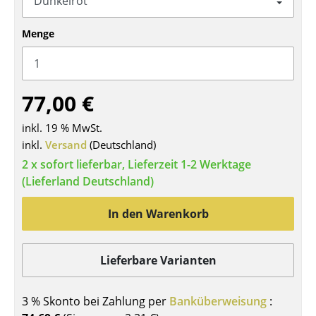
Tische
Menge
Esstische
Beistelltische
77,00 €
Couchtische
inkl. 19 % MwSt.
Schreibtische
inkl.
Versand
(Deutschland)
Sekretäre & PC-Tische
2 x sofort lieferbar, Lieferzeit 1-2 Werktage
(Lieferland Deutschland)
Konferenztische
In den Warenkorb
Stehtische & Stehpulte
Kindertische
Lieferbare Varianten
Gartentische
Servierwagen
3 % Skonto bei Zahlung per
Banküberweisung
: