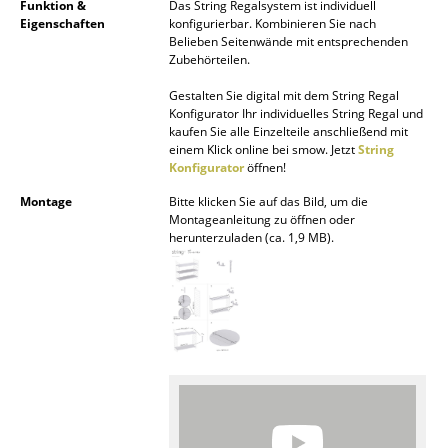
Funktion &
Das String Regalsystem ist individuell
Akkuleuchten
Eigenschaften
konfigurierbar. Kombinieren Sie nach
Belieben Seitenwände mit entsprechenden
... alle Leuchten
Zubehörteilen.
Gestalten Sie digital mit dem String Regal
Betten
Konfigurator Ihr individuelles String Regal und
kaufen Sie alle Einzelteile anschließend mit
Doppelbetten
einem Klick online bei smow. Jetzt
String
Konfigurator
öffnen!
Einzelbetten
Montage
Bitte klicken Sie auf das Bild, um die
Montageanleitung zu öffnen oder
Stapelbetten
herunterzuladen (ca. 1,9 MB).
Kinderbetten
Nachttische & Bettzubehör
... alle Betten
Accessoires
Uhren