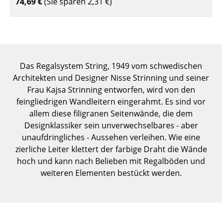
74,69 €
(Sie sparen
2,31 €
)
Einzelteile
... alle Tische
Aufbewahren
Das Regalsystem String, 1949 vom schwedischen
Regale & Schränke
Architekten und Designer Nisse Strinning und seiner
Frau Kajsa Strinning entworfen, wird von den
Bücherregale
feingliedrigen Wandleitern eingerahmt. Es sind vor
Wandregale
allem diese filigranen Seitenwände, die dem
Designklassiker sein unverwechselbares - aber
Sideboards & Kommoden
unaufdringliches - Aussehen verleihen. Wie eine
zierliche Leiter klettert der farbige Draht die Wände
TV Möbel
hoch und kann nach Belieben mit Regalböden und
Beistell- & Rollcontainer
weiteren Elementen bestückt werden.
Barmöbel
Garderoben