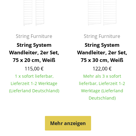
Büro
Arbeitsplatz
Management Büro
String Furniture
String Furniture
String System
String System
Konferenzraum
Wandleiter, 2er Set,
Wandleiter, 2er Set,
Empfang
75 x 20 cm, Weiß
75 x 30 cm, Weiß
115,00 €
122,00 €
Cafeteria
1 x sofort lieferbar,
Mehr als 3 x sofort
Branchenlösungen
Lieferzeit 1-2 Werktage
lieferbar, Lieferzeit 1-2
(Lieferland Deutschland)
Werktage (Lieferland
Sicheres Arbeiten
Deutschland)
Hersteller & Designer
Mehr anzeigen
Hersteller