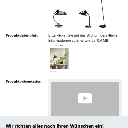
Spiegel
Figuren & Miniaturen
Vasen
Produktdatenblatt
Bitte klicken Sie auf das Bild, um detaillierte
Informationen zu erhalten (ca. 0,4 MB).
Tabletts
Büroutensilien
Aufbewahrungsboxen
Decken
Produktpräsentation
Kissen
Teppiche
Vorhänge
... alle Accessoires
Noch mehr Inspiration?
Wir richten alles nach Ihren Wünschen ein!