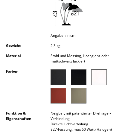
Kleinaufbewahrung
Einzelteile
... alle Aufbewahrungsmöbel
Angaben in cm
Licht
Gewicht
2,3 kg
Hängeleuchten & Deckenleuchten
Material
Stahl und Messing, Hochglanz oder
mattschwarz lackiert
Tischleuchten
Farben
Schreibtischleuchten
Stehleuchten & Leseleuchten
Bodenleuchten
Funktion &
Neigbar, mit patentierter Drehlager-
Wandleuchten
Eigenschaften
Verbindung
Direkte Lichtverteilung
Outdoor-Leuchten
E27-Fassung, max 60 Watt (Halogen)