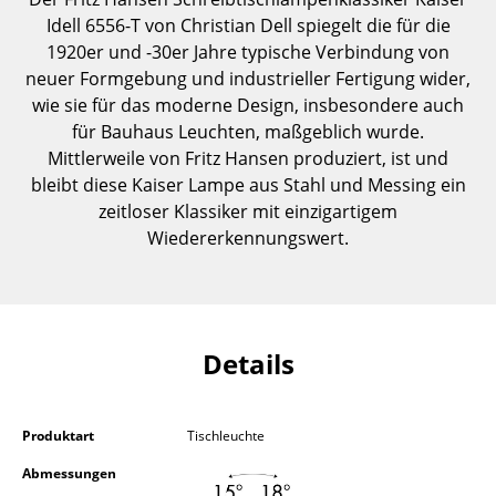
Einzelteile
Idell 6556-T von Christian Dell spiegelt die für die
1920er und -30er Jahre typische Verbindung von
... alle Tische
neuer Formgebung und industrieller Fertigung wider,
wie sie für das moderne Design, insbesondere auch
Aufbewahren
für Bauhaus Leuchten, maßgeblich wurde.
Mittlerweile von Fritz Hansen produziert, ist und
Regale & Schränke
bleibt diese Kaiser Lampe aus Stahl und Messing ein
Bücherregale
zeitloser Klassiker mit einzigartigem
Wiedererkennungswert.
Wandregale
Sideboards & Kommoden
TV Möbel
Details
Beistell- & Rollcontainer
Barmöbel
Produktart
Tischleuchte
Garderoben
Abmessungen