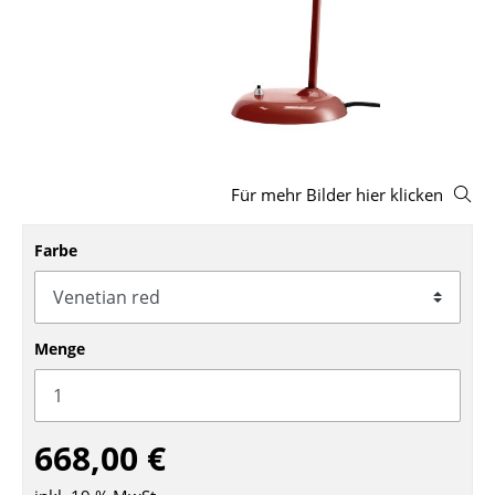
Hocker
Bänke & Liegen
Sitzsäcke
Gartenstühle
Für mehr Bilder hier klicken
Kinderstühle
Schaukelstühle
Farbe
Bürodrehstühle
Konferenzstühle
Menge
Bürosessel
Einzelteile
668,00 €
... alle Sitzmöbel