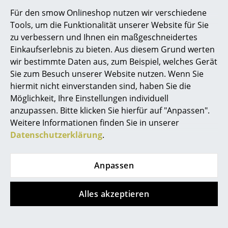
Hier ist ein interessantes YouTube-Video
Für den smow Onlineshop nutzen wir verschiedene
Räume
verlinkt, allerdings haben Sie sich gegen
Tools, um die Funktionalität unserer Website für Sie
die Verwendung von YouTube auf unseren
Seiten entschieden. Wenn Sie das Video
zu verbessern und Ihnen ein maßgeschneidertes
Zuhause
jetzt sehen möchten, klicken Sie bitte
hier
Einkaufserlebnis zu bieten. Aus diesem Grund werten
um Ihre Einstellungen zu ändern.
Wohnzimmer
wir bestimmte Daten aus, zum Beispiel, welches Gerät
Sie zum Besuch unserer Website nutzen. Wenn Sie
Esszimmer
hiermit nicht einverstanden sind, haben Sie die
Möglichkeit, Ihre Einstellungen individuell
Schlafzimmer
anzupassen. Bitte klicken Sie hierfür auf "Anpassen".
Beliebte Varianten
Kinderzimmer
Weitere Informationen finden Sie in unserer
Datenschutzerklärung
.
Arbeitszimmer
Diele
Anpassen
Badezimmer
Alles akzeptieren
Stauraum
Balkon & Garten