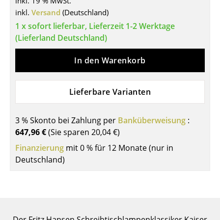
inkl. 19 % MwSt.
inkl.
Versand
(Deutschland)
Tische
1 x sofort lieferbar, Lieferzeit 1-2 Werktage
Esstische
(Lieferland Deutschland)
Beistelltische
In den Warenkorb
Couchtische
Lieferbare Varianten
Schreibtische
Sekretäre & PC-Tische
3 % Skonto bei Zahlung per
Banküberweisung
:
Konferenztische
647,96 €
(Sie sparen
20,04 €
)
Finanzierung
mit 0 % für 12 Monate (nur in
Stehtische & Stehpulte
Deutschland)
Kindertische
Gartentische
Servierwagen
Der Fritz Hansen Schreibtischlampenklassiker Kaiser