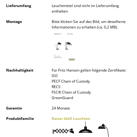
Akkuleuchten
Lieferumfang
Leuchtmittel sind nicht im Lieferumfang
enthalten
... alle Leuchten
Montage
Bitte klicken Sie auf das Bild, um detaillierte
Informationen zu erhalten (ca. 0,2 MB).
Betten
Doppelbetten
Einzelbetten
Stapelbetten
Nachhaltigkeit
Für Fritz Hansen gelten folgende Zertifikate:
ISO
Kinderbetten
PECF Chain of Custody
RECS
FSC® Chain of Custody
Nachttische & Bettzubehör
GreenGuard
... alle Betten
Garantie
24 Monate
Produktfamilie
Kaiser Idell Leuchten
Accessoires
Uhren