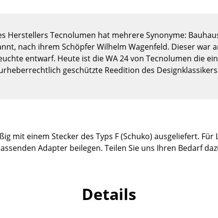
Kinderzimmer
Arbeitszimmer
Diele
des Herstellers Tecnolumen hat mehrere Synonyme: Bauhau
nannt, nach ihrem Schöpfer Wilhelm Wagenfeld. Dieser war 
Badezimmer
euchte entwarf. Heute ist die WA 24 von Tecnolumen die ein
Stauraum
urheberrechtlich geschützte Reedition des Designklassikers
Balkon & Garten
Hersteller
Designer
Artemide
Alvar Aalto
Cassina
Arne Jacobsen
ig mit einem Stecker des Typs F (Schuko) ausgeliefert. Für 
Fritz Hansen
Charles & Ray Eames
ssenden Adapter beilegen. Teilen Sie uns Ihren Bedarf daz
HAY
Eero Saarinen
Knoll International
Egon Eiermann
Louis Poulsen
Eileen Gray
Details
Muuto
Jean Prouvé
Nils Holger Moormann
Le Corbusier