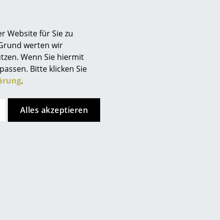
Berlin
Chemnitz
r Website für Sie zu
Düsseldorf
 Grund werten wir
Essen
tzen. Wenn Sie hiermit
Frankfurt
passen. Bitte klicken Sie
Freiburg
ärung
.
 24 Wagenfeld Leuchte?
Hamburg
nden halten, erkennen Sie an
Hannover
Alles akzeptieren
n des Herstellers und des
Kempten
Köln
Konstanz
Leipzig
Mainz
München
Nürnberg
chten?
Schwarzwald