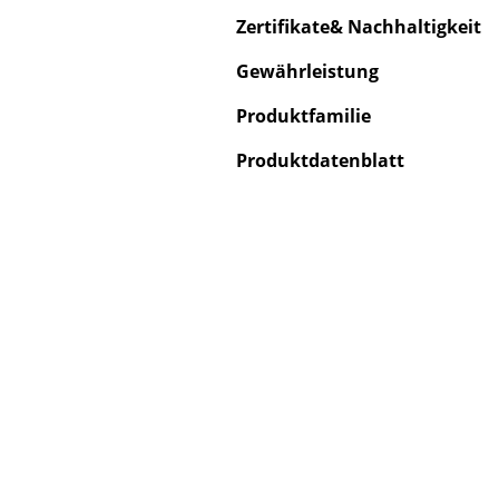
Zertifikate& Nachhaltigkeit
Gewährleistung
Produktfamilie
S
Produktdatenblatt
K
B
V
F
R
Un
A
D