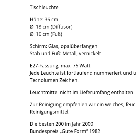
Richard Lampert
Ludwig Mies van der Rohe
Tischleuchte
Thonet
Marcel Breuer
Höhe: 36 cm
USM Haller
Philippe Starck
Ø: 18 cm (Diffusor)
Vitra
Verner Panton
Ø: 16 cm (Fuß)
... alle Hersteller A-Z
... alle Designer A-Z
Schirm: Glas, opalüberfangen
Neu bei smow
Stab und Fuß: Metall, vernickelt
Inspiration
E27-Fassung, max. 75 Watt
Special Editions
Jede Leuchte ist fortlaufend nummeriert und 
Designklassiker
Tecnolumen Zeichen.
Frauen im Design
Leuchtmittel nicht im Lieferumfang enthalten
Bauhaus Design
Midcentury Design
Zur Reinigung empfehlen wir ein weiches, feu
Skandinavisches De
Reinigungsmittel.
Italienisches Design
Die besten 200 im Jahr 2000
Nachhaltiges Desig
Bundespreis „Gute Form“ 1982
Natürliche Material