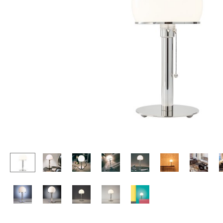
Stehpulte
Hocker
Kindertische
Bänke & Liegen
Gartentische
Sitzsäcke
Servierwagen
Gartenstühle
Einzelteile
Kinderstühle
... alle Tische
Schaukelstühle
Bürodrehstühle
Konferenzstühle
Bürosessel
Einzelteile
... alle Sitzmöbel