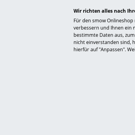
Wir richten alles nach I
Für den smow Onlineshop nu
verbessern und Ihnen ein 
bestimmte Daten aus, zum 
nicht einverstanden sind, h
hierfür auf "Anpassen". We
Haben Sie weitere Fragen zum
Artikel?
Wir sind für Sie Mo.-Fr. 9-17
Uhr unter
0341 2222 88 10
erreichbar.
Was ist der Unterschie