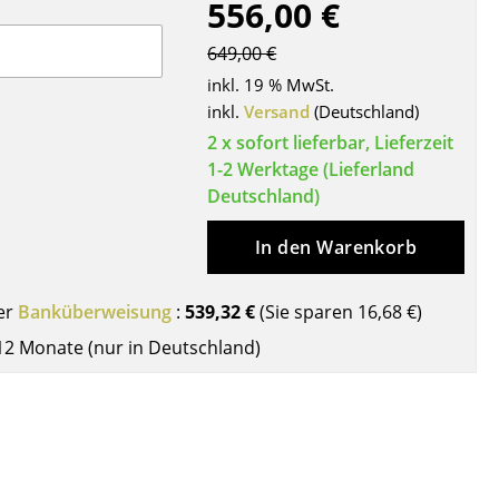
556,00 €
Decken
Kissen
649,00 €
Teppiche
inkl. 19 % MwSt.
Vorhänge
inkl.
Versand
(Deutschland)
... alle Accessoires
2 x sofort lieferbar, Lieferzeit
1-2 Werktage (Lieferland
Deutschland)
In den Warenkorb
er
Banküberweisung
:
539,32 €
(Sie sparen
16,68 €
)
12 Monate (nur in Deutschland)
Büro
Arbeitsplatz
Management Büro
Konferenzraum