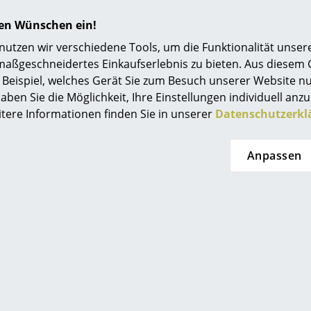
Einrichtungsberatung
hren Wünschen ein!
Referenzen
tzen wir verschiedene Tools, um die Funktionalität unsere
FAQ
maßgeschneidertes Einkaufserlebnis zu bieten. Aus diesem
smow Kompass
Beispiel, welches Gerät Sie zum Besuch unserer Website nu
aben Sie die Möglichkeit, Ihre Einstellungen individuell anzu
itere Informationen finden Sie in unserer
Datenschutzerkl
Woran erkenne ich eine original WA
?
Dass Sie ein Original von Tecnolumen in den Hä
Anpassen
der Nummerierung und den eingeprägten Zeiche
Bauhauses unter dem Boden der Leuchte.
d zwischen den verschiedenen Wagenfeld-Leu