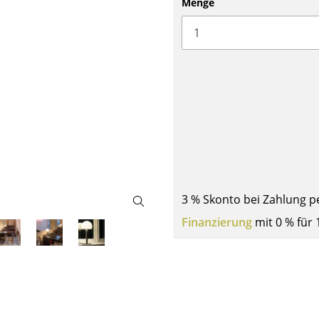
Menge
Barmöbel
Outdoor-Leuchten
Garderoben
Akkuleuchten
Kleinaufbewahrung
... alle Leuchten
Einzelteile
... alle Aufbewahrungsmöbel
USM Haller Konfigurator
3 % Skonto bei Zahlung p
Finanzierung
mit 0 % für 
Zuhause
Wohnzimmer
Esszimmer
Schlafzimmer