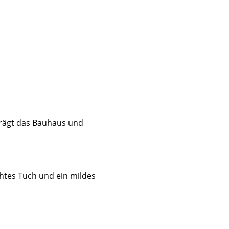
trägt das Bauhaus und
chtes Tuch und ein mildes
sign
n
ien