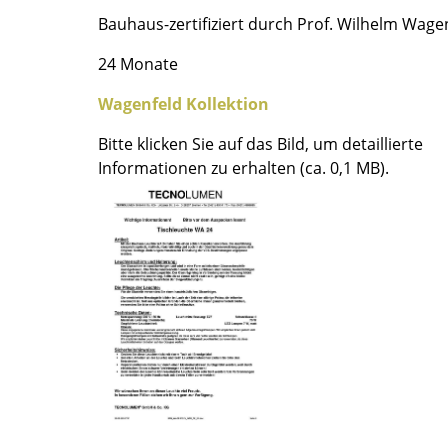
Farbwelten
Bauhaus-zertifiziert durch Prof. Wilhelm Wage
Das Original
24 Monate
Geschenkideen
Wagenfeld Kollektion
ervice
Bitte klicken Sie auf das Bild, um detaillierte
ontakt
Informationen zu erhalten (ca. 0,1 MB).
ezahlung
ersand
AQ
ückgabe & Umtausch
sere Vorteile auf einen Blick
GB
atenschutz
Projektplanung