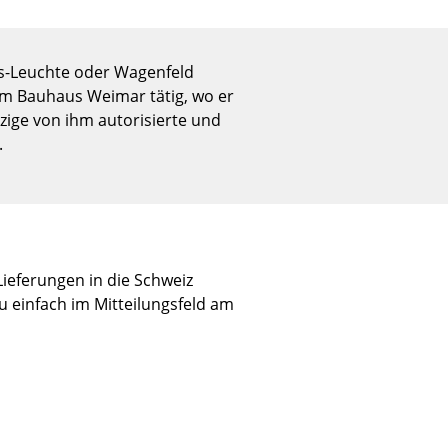
Empfang
Cafeteria
Branchenlösungen
s-Leuchte oder Wagenfeld
am Bauhaus Weimar tätig, wo er
Sicheres Arbeiten
zige von ihm autorisierte und
.
Das Original
Lieferungen in die Schweiz
u einfach im Mitteilungsfeld am