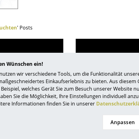
Richard Lampert
Ludwig Mies van der Rohe
Thonet
Marcel Breuer
USM Haller
Philippe Starck
euchten
' Posts
Vitra
Verner Panton
... alle Hersteller A-Z
... alle Designer A-Z
Neu bei smow
Inspiration
hren Wünschen ein!
Special Editions
0341 2222 88 10
tzen wir verschiedene Tools, um die Funktionalität unsere
service@smow.
Designklassiker
Mo-Fr: 9-17 Uhr
maßgeschneidertes Einkaufserlebnis zu bieten. Aus diesem
Frauen im Design
Beispiel, welches Gerät Sie zum Besuch unserer Website nu
Bauhaus Design
aben Sie die Möglichkeit, Ihre Einstellungen individuell anzu
Midcentury Design
itere Informationen finden Sie in unserer
Datenschutzerkl
Skandinavisches De
Italienisches Design
Anpassen
Nachhaltiges Desig
Natürliche Material