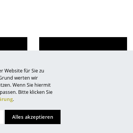
r Website für Sie zu
de
Store vor Ort kontaktieren
 Grund werten wir
tzen. Wenn Sie hiermit
passen. Bitte klicken Sie
ärung
.
sign
Alles akzeptieren
n
ien