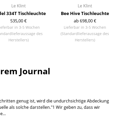
Empfang
Le Klint
Le Klint
Cafeteria
el 334T Tischleuchte
Bee Hive Tischleuchte
Branchenlösungen
535,00 €
ab 698,00 €
Sicheres Arbeiten
ieferbar in 3-5 Wochen
Lieferbar in 3-5 Wochen
andardlieferaussage des
(Standardlieferaussage des
Herstellers)
Herstellers)
Das Original
erem Journal
chritten genug ist, wird die undurchsichtige Abdeckung
elle als solche darstellen."1 Wir geben zu, dass wir
...