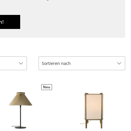
Decken
Kissen
Teppiche
n!
Vorhänge
... alle Accessoires
Sortieren nach
Neu
Büro
Arbeitsplatz
Management Büro
Konferenzraum