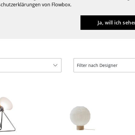
chutzerklärungen von Flowbox.
Barmöbel
Outdoor-Leuchten
Garderoben
Akkuleuchten
Ja, will ich sehe
Kleinaufbewahrung
... alle Leuchten
Einzelteile
... alle Aufbewahrungsmöbel
USM Haller Konfigurator
Filter nach Designer
Zuhause
Wohnzimmer
Esszimmer
Schlafzimmer