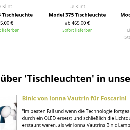
Kinderzimmer
e Klint
Le Klint
Arbeitszimmer
 Tischleuchte
Model 375 Tischleuchte
Mod
Diele
5,00 €
ab 465,00 €
Badezimmer
t lieferbar
Sofort lieferbar
L
Stauraum
(St
Balkon & Garten
Hersteller
Designer
Artemide
Alvar Aalto
über 'Tischleuchten' in uns
Cassina
Arne Jacobsen
Fritz Hansen
Charles & Ray Eames
HAY
Eero Saarinen
Binic von Ionna Vautrin für Foscarini
Knoll International
Egon Eiermann
Louis Poulsen
Eileen Gray
"Im besten Fall und wenn die Technologie fortges
Muuto
Jean Prouvé
durch ein OLED ersetzt und schließlich die Lichtqu
Nils Holger Moormann
Le Corbusier
erstaunt waren, als wir Ionna Vautrins Binic Lampe