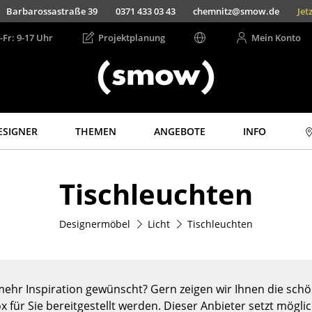
Barbarossastraße 39
0371 433 03 43
chemnitz@smow.de
Jet
-Fr: 9-17 Uhr
Projektplanung
Mein Konto
ESIGNER
THEMEN
ANGEBOTE
INFO
Aufbewahren
Licht
Tischleuchten
Regale & Schränke
Hängeleuchten &
Deckenleuchten
Bücherregale
Tischleuchten
Designermöbel
Licht
Tischleuchten
Wandregale
Schreibtischleuchten
Sideboards &
Kommoden
Stehleuchten &
Leseleuchten
TV Möbel
ehr Inspiration gewünscht? Gern zeigen wir Ihnen die schön
Bodenleuchten
Beistell- &
x für Sie bereitgestellt werden. Dieser Anbieter setzt mögli
Rollcontainer
Wandleuchten