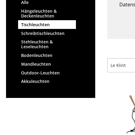
Stehpulte
Alle
Hocker
Datens
Kindertische
Hängeleuchten &
Bänke & Liegen
Deckenleuchten
Gartentische
Sitzsäcke
Tischleuchten
Servierwagen
Gartenstühle
Schreibtischleuchten
Einzelteile
Kinderstühle
Stehleuchten &
... alle Tische
Schaukelstühle
Leseleuchten
Bürodrehstühle
Bodenleuchten
Konferenzstühle
Wandleuchten
Le Klint
Bürosessel
Outdoor-Leuchten
Einzelteile
Akkuleuchten
... alle Sitzmöbel