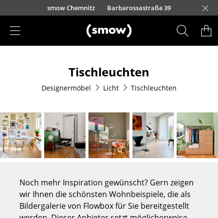
Direkt zum Inhalt
urfürstendamm 100
smow Chemnitz
Barbarossastraße 39
smow Frankfurt
smow Essen
smow Schwarzwald
smow Nürnberg
smow München
smow Freiburg
smow Kempten
smow Düsseldorf
smow Hannover
smow Stuttgart
smow Konstanz
smow Solothurn
smow Hamburg
smow Mainz
smow Köln
smow Leipzig
Rütte
Ha
L
H
I
Produkte
Tischleuchten
Sitzmöbel
Designermöbel
Licht
Tischleuchten
Esszimmerstühle
Sofas
Sessel
Loungesessel
Stühle
Noch mehr Inspiration gewünscht? Gern zeigen
Freischwinger
wir Ihnen die schönsten Wohnbeispiele, die als
Bildergalerie von Flowbox für Sie bereitgestellt
Barhocker
werden. Dieser Anbieter setzt möglicherweise