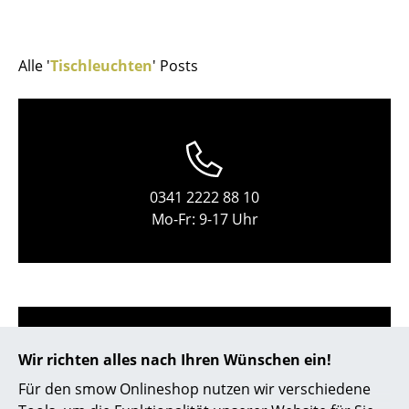
Kleinaufbewahrung
Einzelteile
Alle '
Tischleuchten
' Posts
... alle Aufbewahrungsmöbel
Licht
Hängeleuchten & Deckenleuchten
0341 2222 88 10
Tischleuchten
Mo-Fr: 9-17 Uhr
Schreibtischleuchten
Stehleuchten & Leseleuchten
Bodenleuchten
Wandleuchten
Wir richten alles nach Ihren Wünschen ein!
Für den smow Onlineshop nutzen wir verschiedene
Outdoor-Leuchten