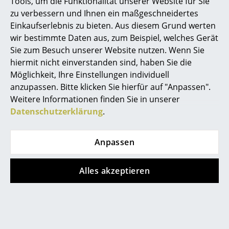
Tools, um die Funktionalität unserer Website für Sie
service@smow.de
Akkuleuchten
zu verbessern und Ihnen ein maßgeschneidertes
Einkaufserlebnis zu bieten. Aus diesem Grund werten
... alle Leuchten
wir bestimmte Daten aus, zum Beispiel, welches Gerät
Sie zum Besuch unserer Website nutzen. Wenn Sie
Betten
hiermit nicht einverstanden sind, haben Sie die
Möglichkeit, Ihre Einstellungen individuell
Doppelbetten
anzupassen. Bitte klicken Sie hierfür auf "Anpassen".
Einzelbetten
Weitere Informationen finden Sie in unserer
Datenschutzerklärung
.
Stapelbetten
Store vor Ort kontaktieren
Kinderbetten
Anpassen
Nachttische & Bettzubehör
Alles akzeptieren
... alle Betten
Accessoires
Uhren