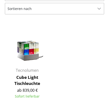
Tische
Sortieren nach
Esstische
Beistelltische
Couchtische
Schreibtische
Sekretäre & PC-Tische
Konferenztische
Tecnolumen
Stehtische & Stehpulte
Cube Light
Tischleuchte
Kindertische
ab 839,00 €
Gartentische
Sofort lieferbar
Servierwagen