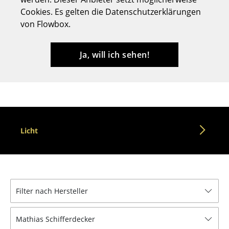
Cookies. Es gelten die Datenschutzerklärungen
Hocker
von Flowbox.
Bänke & Liegen
Sitzsäcke
Ja, will ich sehen!
Gartenstühle
Kinderstühle
Schaukelstühle
Licht
Bürodrehstühle
Konferenzstühle
Bürosessel
Filter nach Hersteller
Einzelteile
... alle Sitzmöbel
Mathias Schifferdecker