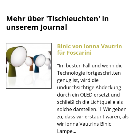
Einzelteile
Mehr über 'Tischleuchten' in
... alle Tische
unserem Journal
Aufbewahren
Regale & Schränke
Binic von Ionna Vautrin
für Foscarini
Bücherregale
"Im besten Fall und wenn die
Wandregale
Technologie fortgeschritten
genug ist, wird die
Sideboards & Kommoden
undurchsichtige Abdeckung
TV Möbel
durch ein OLED ersetzt und
schließlich die Lichtquelle als
Beistell- & Rollcontainer
solche darstellen."1 Wir geben
zu, dass wir erstaunt waren, als
Barmöbel
wir Ionna Vautrins Binic
Garderoben
Lampe...