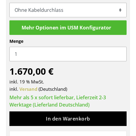
Tische
Esstische
Mehr Optionen im USM Konfigurator
Beistelltische
Menge
Couchtische
Schreibtische
1.670,00 €
Sekretäre & PC-Tische
Konferenztische
inkl. 19 % MwSt.
inkl.
Versand
(Deutschland)
Stehtische & Stehpulte
Mehr als 5 x sofort lieferbar, Lieferzeit 2-3
Werktage (Lieferland Deutschland)
Kindertische
Gartentische
In den Warenkorb
Servierwagen