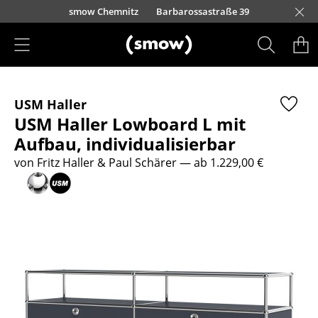
Direkt zum Inhalt
urfürstendamm 100
smow Chemnitz
Barbarossastraße 39
smow Frankfurt
smow Essen
smow Schwarzwald
smow Nürnberg
smow München
smow Freiburg
smow Kempten
smow Düsseldorf
smow Hannover
smow Stuttgart
smow Konstanz
smow Solothurn
smow Hamburg
smow Mainz
smow Köln
smow Leipzig
Rütte
Ha
L
H
I
Produkte
USM Haller
Sitzmöbel
USM Haller Lowboard L mit
Esszimmerstühle
Aufbau, individualisierbar
von Fritz Haller & Paul Schärer
— ab 1.229,00 €
Sofas
Sessel
Loungesessel
Stühle
Freischwinger
Barhocker