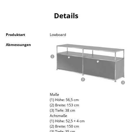
Kleinaufbewahrung
Details
Einzelteile
... alle Aufbewahrungsmöbel
Produktart
Lowboard
Licht
Abmessungen
Hängeleuchten & Deckenleuchten
Tischleuchten
Schreibtischleuchten
Stehleuchten & Leseleuchten
Maße
(1) Höhe: 56,5 cm
Bodenleuchten
(2) Breite: 153 cm
(3) Tiefe: 38 cm
Wandleuchten
Achsmaße
(1) Höhe: 52,5 + 4 cm
Outdoor-Leuchten
(2) Breite: 150 cm
(3) Tiefe: 35 cm