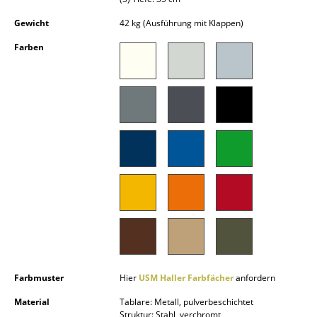
Akkuleuchten
Gewicht
42 kg (Ausführung mit Klappen)
... alle Leuchten
Farben
Betten
Doppelbetten
Einzelbetten
Stapelbetten
Kinderbetten
Nachttische & Bettzubehör
... alle Betten
Accessoires
Farbmuster
Hier
USM Haller Farbfächer
anfordern
Material
Tablare: Metall, pulverbeschichtet
Uhren
Struktur: Stahl, verchromt