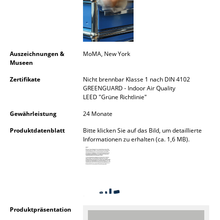
Räume
Zuhause
Auszeichnungen &
MoMA, New York
Wohnzimmer
Museen
Esszimmer
Zertifikate
Nicht brennbar Klasse 1 nach DIN 4102
GREENGUARD - Indoor Air Quality
Schlafzimmer
LEED "Grüne Richtlinie"
Kinderzimmer
Gewährleistung
24 Monate
Produktdatenblatt
Bitte klicken Sie auf das Bild, um detaillierte
Arbeitszimmer
Informationen zu erhalten (ca. 1,6 MB).
Diele
Badezimmer
Stauraum
Produktpräsentation
Balkon & Garten