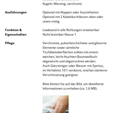
Kugeln: Messing, verchromt
Spiegel
Ausführungen
Optional mit Klappen oder Ausziehtüren
Figuren & Miniaturen
Optional mit 2 Kabeldurchlässen oben oder
unten mittig
Vasen
Funktion &
Lowboard in alle Richtungen erweiterbar
Eigenschaften
Nicht brennbar Klasse 1
Tabletts
Pflege
Verchromte, pulverbeschichtete und gläserne
Büroutensilien
Elemente sowie sämtliche
Tischblattoberflächen sollten mit einem
Aufbewahrungsboxen
weichen, leicht feuchten Baumwolltuch
abgewischt und abgetrocknet werden.
Auch Glasreiniger oder Wasser mit Spiritus,
Decken
im Verhältnis 10:1 verdünnt, sind bei stärkerer
Verschmutzung geeignet.
Kissen
Bitte klicken Sie auf das Bild, um detaillierte
Teppiche
Informationen zu erhalten (ca. 1,6 MB).
Vorhänge
... alle Accessoires