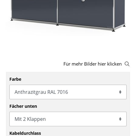
Hocker
Bänke & Liegen
Sitzsäcke
Gartenstühle
Kinderstühle
Für mehr Bilder hier klicken
Schaukelstühle
Farbe
Bürodrehstühle
Konferenzstühle
Bürosessel
Fächer unten
Einzelteile
... alle Sitzmöbel
Kabeldurchlass