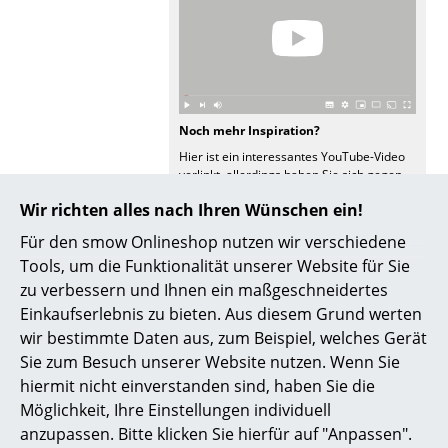
Büro
Arbeitsplatz
Management Büro
Noch mehr Inspiration?
Konferenzraum
Hier ist ein interessantes YouTube-Video
verlinkt, allerdings haben Sie sich gegen
Empfang
die Verwendung von YouTube auf unseren
Wir richten alles nach Ihren Wünschen ein!
Seiten entschieden. Wenn Sie das Video
jetzt sehen möchten, klicken Sie bitte
hier
Cafeteria
Für den smow Onlineshop nutzen wir verschiedene
um Ihre Einstellungen zu ändern.
Tools, um die Funktionalität unserer Website für Sie
Branchenlösungen
zu verbessern und Ihnen ein maßgeschneidertes
Sicheres Arbeiten
Einkaufserlebnis zu bieten. Aus diesem Grund werten
wir bestimmte Daten aus, zum Beispiel, welches Gerät
Sie zum Besuch unserer Website nutzen. Wenn Sie
Hersteller & Designer
Beliebte Varianten
hiermit nicht einverstanden sind, haben Sie die
Hersteller
Möglichkeit, Ihre Einstellungen individuell
anzupassen. Bitte klicken Sie hierfür auf "Anpassen".