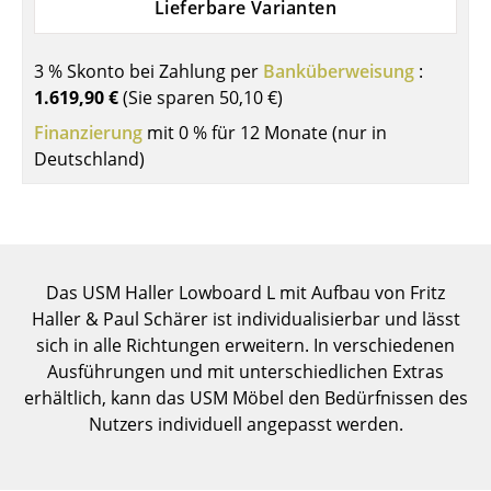
Lieferbare Varianten
Einzelteile
... alle Tische
3 % Skonto bei Zahlung per
Banküberweisung
:
1.619,90 €
(Sie sparen
50,10 €
)
Aufbewahren
Finanzierung
mit 0 % für 12 Monate (nur in
Deutschland)
Regale & Schränke
Bücherregale
Wandregale
Das USM Haller Lowboard L mit Aufbau von Fritz
Sideboards & Kommoden
Haller & Paul Schärer ist individualisierbar und lässt
TV Möbel
sich in alle Richtungen erweitern. In verschiedenen
Ausführungen und mit unterschiedlichen Extras
Beistell- & Rollcontainer
erhältlich, kann das USM Möbel den Bedürfnissen des
Barmöbel
Nutzers individuell angepasst werden.
Garderoben