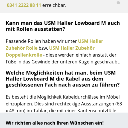
0341 2222 88 11
erreichbar.
... alle Hersteller A-Z
Kann man das USM Haller Lowboard M auch
Designer
mit Rollen ausstatten?
Alvar Aalto
Passende Rollen haben wir unter
USM Haller
Arne Jacobsen
Zubehör Rolle
bzw.
USM Haller Zubehör
Doppellenkrolle
- diese werden einfach anstatt der
Charles & Ray Eames
Füße in das Gewinde der unteren Kugeln geschraubt.
Eero Saarinen
Welche Möglichkeiten hat man, beim USM
Haller Lowboard M die Kabel aus dem
Egon Eiermann
geschlossenen Fach nach aussen zu führen?
Eileen Gray
Es besteht die Möglichkeit Kabeldurchlässe im Möbel
Jean Prouvé
einzuplanen. Dies sind rechteckige Ausstanzungen (63
x 48 mm) im Tablar, die mit einer Kantenschutztülle
Le Corbusier
versehen sind. Der
USM Haller Kabeldurchlass
kann
Wir richten alles nach Ihren Wünschen ein!
einfach dazugebucht werden.
Ludwig Mies van der Rohe