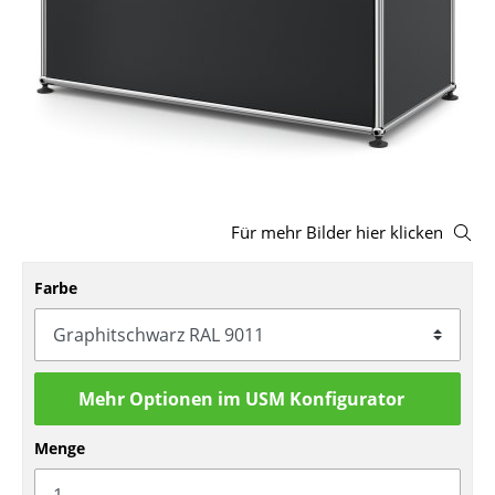
Hocker
Bänke & Liegen
Sitzsäcke
Gartenstühle
Kinderstühle
Für mehr Bilder hier klicken
Schaukelstühle
Farbe
Bürodrehstühle
Konferenzstühle
Bürosessel
Mehr Optionen im USM Konfigurator
Einzelteile
Menge
... alle Sitzmöbel