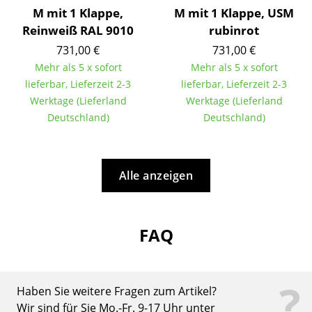
Artemide
M mit 1 Klappe,
M mit 1 Klappe, USM
Cassina
Reinweiß RAL 9010
rubinrot
731,00 €
731,00 €
Fritz Hansen
Mehr als 5 x sofort
Mehr als 5 x sofort
HAY
lieferbar, Lieferzeit 2-3
lieferbar, Lieferzeit 2-3
Werktage (Lieferland
Werktage (Lieferland
Knoll International
Deutschland)
Deutschland)
Louis Poulsen
Muuto
Alle anzeigen
Nils Holger Moormann
Richard Lampert
FAQ
Thonet
USM Haller
?
Haben Sie weitere Fragen zum Artikel?
Vitra
Wir sind für Sie Mo.-Fr. 9-17 Uhr unter