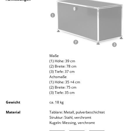
Kleinaufbewahrung
Einzelteile
... alle Aufbewahrungsmöbel
Licht
Hängeleuchten & Deckenleuchten
Maße
(1) Höhe: 39 cm
Tischleuchten
(2) Breite: 78 cm
(3) Tiefe: 37 cm
Achsmaße
Schreibtischleuchten
(1) Höhe: 35 +4 cm
(2) Breite: 75 cm
Stehleuchten & Leseleuchten
(3) Tiefe: 35 cm
Bodenleuchten
Gewicht
ca. 18 kg
Material
Tablare: Metall, pulverbeschichtet
Wandleuchten
Struktur: Stahl, verchromt
Kugeln: Messing, verchromt
Outdoor-Leuchten