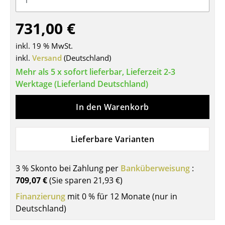
Tische
731,00 €
Esstische
inkl. 19 % MwSt.
Beistelltische
inkl.
Versand
(Deutschland)
Mehr als 5 x sofort lieferbar, Lieferzeit 2-3
Couchtische
Werktage (Lieferland Deutschland)
Schreibtische
In den Warenkorb
Sekretäre & PC-Tische
Konferenztische
Lieferbare Varianten
Stehtische & Stehpulte
3 % Skonto bei Zahlung per
Banküberweisung
:
Kindertische
709,07 €
(Sie sparen
21,93 €
)
Gartentische
Finanzierung
mit 0 % für 12 Monate (nur in
Deutschland)
Servierwagen