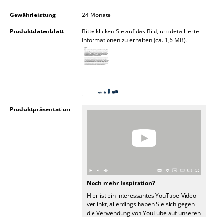
Räume
Gewährleistung
24 Monate
Produktdatenblatt
Bitte klicken Sie auf das Bild, um detaillierte
Zuhause
Informationen zu erhalten (ca. 1,6 MB).
Wohnzimmer
Esszimmer
Schlafzimmer
Produktpräsentation
Kinderzimmer
Arbeitszimmer
Diele
Badezimmer
Noch mehr Inspiration?
Stauraum
Hier ist ein interessantes YouTube-Video
verlinkt, allerdings haben Sie sich gegen
Balkon & Garten
die Verwendung von YouTube auf unseren