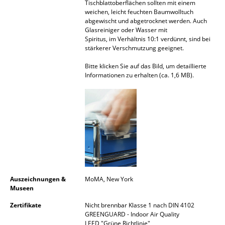
Tischblattoberflächen sollten mit einem
weichen, leicht feuchten Baumwolltuch
Spiegel
abgewischt und abgetrocknet werden. Auch
Glasreiniger oder Wasser mit
Figuren & Miniaturen
Spiritus, im Verhältnis 10:1 verdünnt, sind bei
stärkerer Verschmutzung geeignet.
Vasen
Bitte klicken Sie auf das Bild, um detaillierte
Tabletts
Informationen zu erhalten (ca. 1,6 MB).
Büroutensilien
Aufbewahrungsboxen
Decken
Kissen
Teppiche
Auszeichnungen &
MoMA, New York
Museen
Vorhänge
Zertifikate
Nicht brennbar Klasse 1 nach DIN 4102
... alle Accessoires
GREENGUARD - Indoor Air Quality
LEED "Grüne Richtlinie"