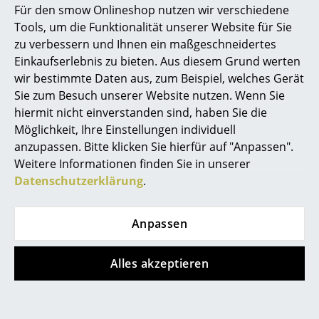
Für den smow Onlineshop nutzen wir verschiedene
Wie hoch ist die Belastbarkeit des oberen
Marcel Breuer
Tools, um die Funktionalität unserer Website für Sie
Bodens beim USM Haller Lowboard M?
zu verbessern und Ihnen ein maßgeschneidertes
Philippe Starck
Einkaufserlebnis zu bieten. Aus diesem Grund werten
Die maximal zulässige Belastung (Flächenlast) für
wir bestimmte Daten aus, zum Beispiel, welches Gerät
Verner Panton
sämtliche Metallelemente bis zu einer Grösse von
Sie zum Besuch unserer Website nutzen. Wenn Sie
750x500 mm beträgt 50 kg.
... alle Designer A-Z
hiermit nicht einverstanden sind, haben Sie die
Schwere punktförmige Lasten (z.B. Metallskulptur auf
Möglichkeit, Ihre Einstellungen individuell
kleinem Sockel) verursachen starke Durchbiegungen.
anzupassen. Bitte klicken Sie hierfür auf "Anpassen".
Themen
Bei Metallelementen mit entsprechenden
Weitere Informationen finden Sie in unserer
punktförmigen Lasten und Belastungen über 50 kg ist
Neu bei smow
Datenschutzerklärung
.
aus Stabilitätsgründen das Stützprofil 750 zu
verwenden.
Inspiration
Anpassen
Special Editions
Designklassiker
Alles akzeptieren
Designstory
Frauen im Design