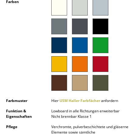
Farben
Akkuleuchten
... alle Leuchten
Betten
Doppelbetten
Einzelbetten
Stapelbetten
Kinderbetten
Nachttische & Bettzubehör
Farbmuster
Hier
USM Haller Farbfächer
anfordern
... alle Betten
Funktion &
Lowboard in alle Richtungen erweiterbar
Eigenschaften
Nicht brennbar Klasse 1
Accessoires
Pflege
Verchromte, pulverbeschichtete und gläserne
Uhren
Elemente sowie sämtliche