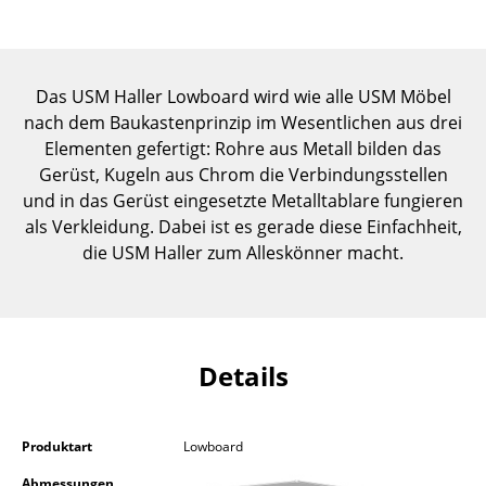
Einzelteile
... alle Tische
Das USM Haller Lowboard wird wie alle USM Möbel
Aufbewahren
nach dem Baukastenprinzip im Wesentlichen aus drei
Elementen gefertigt: Rohre aus Metall bilden das
Regale & Schränke
Gerüst, Kugeln aus Chrom die Verbindungsstellen
und in das Gerüst eingesetzte Metalltablare fungieren
Bücherregale
als Verkleidung. Dabei ist es gerade diese Einfachheit,
Wandregale
die USM Haller zum Alleskönner macht.
Sideboards & Kommoden
TV Möbel
Details
Beistell- & Rollcontainer
Barmöbel
Produktart
Lowboard
Garderoben
Abmessungen