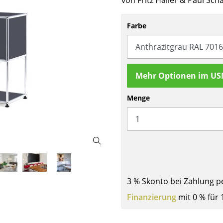
von Fritz Haller & Paul Sch
Barmöbel
Outdoor-Leuchten
Garderoben
Akkuleuchten
Farbe
Kleinaufbewahrung
... alle Leuchten
Einzelteile
... alle Aufbewahrungsmöbel
Mehr Optionen im US
USM Haller Konfigurator
Menge
Zuhause
3 % Skonto bei Zahlung p
Wohnzimmer
Finanzierung
mit 0 % für 
Esszimmer
Schlafzimmer