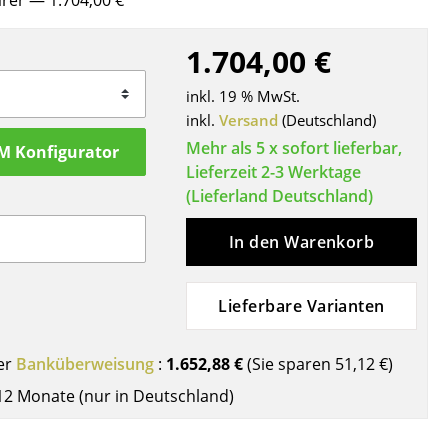
ärer
— 1.704,00 €
Decken
Kissen
1.704,00 €
Teppiche
inkl. 19 % MwSt.
Vorhänge
inkl.
Versand
(Deutschland)
... alle Accessoires
Mehr als 5 x sofort lieferbar,
M Konfigurator
Lieferzeit 2-3 Werktage
(Lieferland Deutschland)
In den Warenkorb
Lieferbare Varianten
Büro
er
Banküberweisung
:
1.652,88 €
(Sie sparen
51,12 €
)
Arbeitsplatz
12 Monate (nur in Deutschland)
Management Büro
Konferenzraum