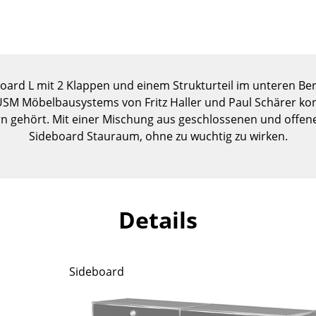
Kinderzimmer
Arbeitszimmer
Diele
Badezimmer
oard L mit 2 Klappen und einem Strukturteil im unteren B
Stauraum
USM Möbelbausystems von Fritz Haller und Paul Schärer konf
Balkon & Garten
rn gehört. Mit einer Mischung aus geschlossenen und offen
Sideboard Stauraum, ohne zu wuchtig zu wirken.
Hersteller
Designer
Artemide
Alvar Aalto
Cassina
Arne Jacobsen
Fritz Hansen
Charles & Ray Eames
Details
HAY
Eero Saarinen
Knoll International
Egon Eiermann
Louis Poulsen
Eileen Gray
Sideboard
Muuto
Jean Prouvé
Nils Holger Moormann
Le Corbusier