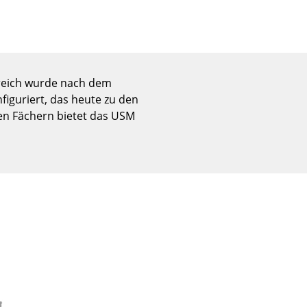
Empfang
Cafeteria
Branchenlösungen
Sicheres Arbeiten
ereich wurde nach dem
iguriert, das heute zu den
en Fächern bietet das USM
Das Original