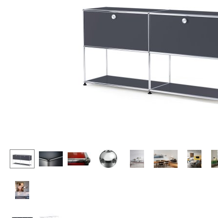
Stehpulte
Hocker
Kindertische
Bänke & Liegen
Gartentische
Sitzsäcke
Servierwagen
Gartenstühle
Einzelteile
Kinderstühle
... alle Tische
Schaukelstühle
Bürodrehstühle
Konferenzstühle
Bürosessel
Einzelteile
... alle Sitzmöbel