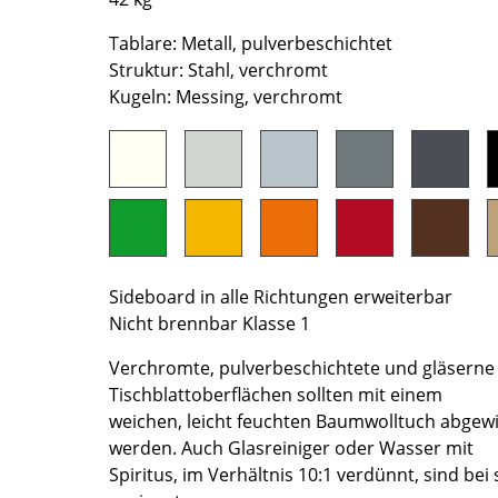
Farbwelten
Tablare: Metall, pulverbeschichtet
Das Original
Struktur: Stahl, verchromt
Geschenkideen
Kugeln: Messing, verchromt
ervice
ontakt
ezahlung
ersand
AQ
Sideboard in alle Richtungen erweiterbar
ückgabe & Umtausch
Nicht brennbar Klasse 1
sere Vorteile auf einen Blick
GB
Verchromte, pulverbeschichtete und gläserne
Tischblattoberflächen sollten mit einem
atenschutz
weichen, leicht feuchten Baumwolltuch abgew
werden. Auch Glasreiniger oder Wasser mit
Spiritus, im Verhältnis 10:1 verdünnt, sind be
Projektplanung