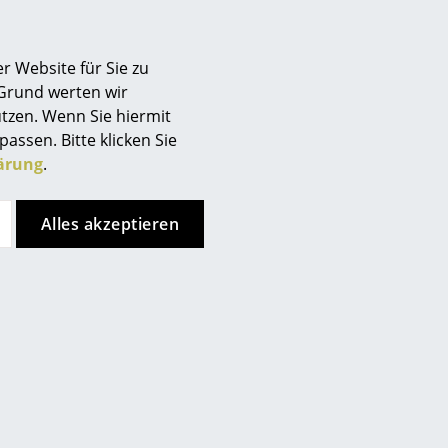
Berlin
Chemnitz
nformationen zu erhalten (ca. 1,6
r Website für Sie zu
Düsseldorf
 Grund werten wir
Essen
tzen. Wenn Sie hiermit
Frankfurt
passen. Bitte klicken Sie
Freiburg
ärung
.
Hamburg
Hannover
Alles akzeptieren
Kempten
Köln
Konstanz
Leipzig
Mainz
München
Nürnberg
Schwarzwald