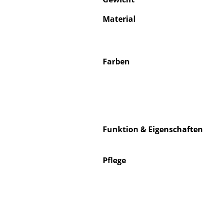
Material
S
Farben
K
B
V
F
Funktion & Eigenschaften
R
Un
A
Pflege
D