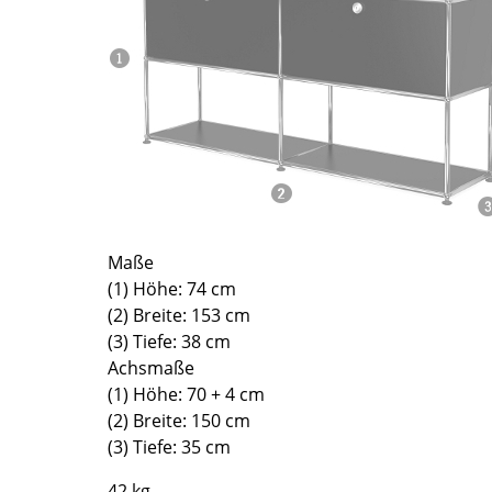
Richard Lampert
Ludwig Mies van der Rohe
Thonet
Marcel Breuer
USM Haller
Philippe Starck
Vitra
Verner Panton
... alle Hersteller A-Z
... alle Designer A-Z
Neu bei smow
Inspiration
Special Editions
Maße
Designklassiker
(1) Höhe: 74 cm
Frauen im Design
(2) Breite: 153 cm
Bauhaus Design
(3) Tiefe: 38 cm
Midcentury Design
Achsmaße
(1) Höhe: 70 + 4 cm
Skandinavisches De
(2) Breite: 150 cm
Italienisches Design
(3) Tiefe: 35 cm
Nachhaltiges Desig
Natürliche Material
42 kg