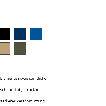
Unternehmen
Über uns
smow vor Ort
Katalog
Jobs bei smow
Arbeiten bei smow
Newsletter
Journal
 Elemente sowie sämtliche
Presse
ischt und abgetrocknet
Impressum
i stärkerer Verschmutzung
Stores