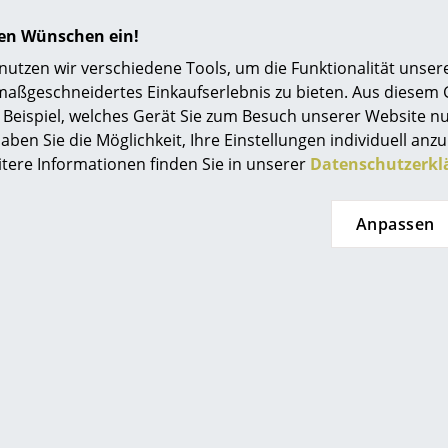
geeignet.
Einrichtungsberatung
hren Wünschen ein!
Bitte klicken Sie auf das Bild, um detaillierte I
Referenzen
tzen wir verschiedene Tools, um die Funktionalität unsere
MB).
maßgeschneidertes Einkaufserlebnis zu bieten. Aus diesem
smow Kompass
Beispiel, welches Gerät Sie zum Besuch unserer Website nu
aben Sie die Möglichkeit, Ihre Einstellungen individuell anzu
itere Informationen finden Sie in unserer
Datenschutzerkl
Anpassen