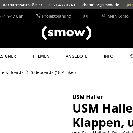
Barbarossastraße 39
0371 433 03 43
chemnitz@smow.de
Jet
-Fr: 9-17 Uhr
Projektplanung
Mein Konto
ESIGNER
THEMEN
ANGEBOTE
INFO
Aufbewahren
Licht
le & Boards
Sideboards
(18 Artikel)
Regale & Schränke
Hängeleuchten &
Deckenleuchten
Bücherregale
Tischleuchten
Wandregale
USM Haller
Schreibtischleuchten
USM Halle
Sideboards &
Kommoden
Stehleuchten &
Leseleuchten
Klappen, 
TV Möbel
Bodenleuchten
Beistell- &
Rollcontainer
Wandleuchten