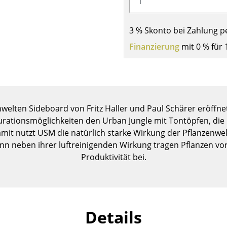
Kinderzimmer
Arbeitszimmer
3 % Skonto bei Zahlung p
Diele
Finanzierung
mit 0 % für 
Badezimmer
Stauraum
Balkon & Garten
Hersteller
Designer
welten Sideboard von Fritz Haller und Paul Schärer eröff
Artemide
Alvar Aalto
urationsmöglichkeiten den Urban Jungle mit Tontöpfen, die
amit nutzt USM die natürlich starke Wirkung der Pflanzenw
Cassina
Arne Jacobsen
n neben ihrer luftreinigenden Wirkung tragen Pflanzen vo
Fritz Hansen
Charles & Ray Eames
Produktivität bei.
HAY
Eero Saarinen
Knoll International
Egon Eiermann
Louis Poulsen
Eileen Gray
Muuto
Jean Prouvé
Details
Nils Holger Moormann
Le Corbusier