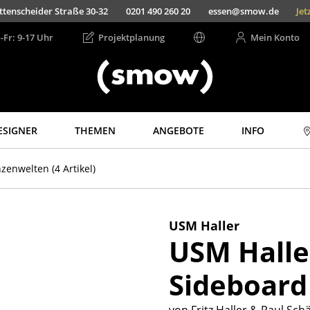
ttenscheider Straße 30-32
0201 490 260 20
essen@smow.de
Jet
-Fr: 9-17 Uhr
Projektplanung
Mein Konto
ESIGNER
THEMEN
ANGEBOTE
INFO
Aufbewahren
Licht
nzenwelten
(4 Artikel)
Regale & Schränke
Hängeleuchten &
Deckenleuchten
Bücherregale
Tischleuchten
Wandregale
USM Haller
Schreibtischleuchten
USM Halle
Sideboards &
Kommoden
Stehleuchten &
Leseleuchten
Sideboard
TV Möbel
Bodenleuchten
Beistell- &
Rollcontainer
Wandleuchten