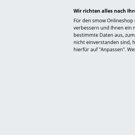
Wir richten alles nach I
Für den smow Onlineshop nu
verbessern und Ihnen ein 
bestimmte Daten aus, zum 
nicht einverstanden sind, h
Funktion & Eigenschaften
hierfür auf "Anpassen". We
Lieferumfang