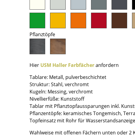
Farbwelten
Das Original
Geschenkideen
Pflanztöpfe
ervice
ontakt
ezahlung
Hier
USM Haller Farbfächer
anfordern
ersand
AQ
Tablare: Metall, pulverbeschichtet
ückgabe & Umtausch
Struktur: Stahl, verchromt
sere Vorteile auf einen Blick
Kugeln: Messing, verchromt
Nivellierfüße: Kunststoff
GB
Tablar mit Pflanztopfaussparungen inkl. Kunst
atenschutz
Pflanzentöpfe: keramisches Tongemisch, Terra
Topfeinsatz mit Rohr für Wasserstandsanzeige
Projektplanung
Wahlweise mit offenen Fächern unten oder 2 K