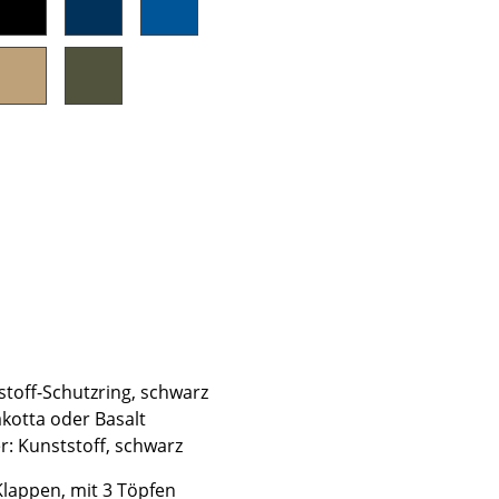
Unternehmen
Über uns
smow vor Ort
Katalog
Jobs bei smow
Arbeiten bei smow
Newsletter
Journal
stoff-Schutzring, schwarz
Presse
kotta oder Basalt
Impressum
r: Kunststoff, schwarz
Stores
lappen, mit 3 Töpfen