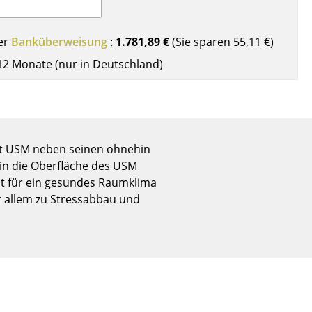
Empfang
Cafeteria
er
Banküberweisung
:
1.781,89 €
(Sie sparen
55,11 €
)
Branchenlösungen
12 Monate (nur in Deutschland)
Sicheres Arbeiten
Das Original
net USM neben seinen ohnehin
 in die Oberfläche des USM
elt für ein gesundes Raumklima
r allem zu Stressabbau und