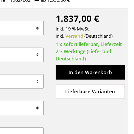
härer, 1962/2021
— ab 1.396,00 €
Decken
Kissen
1.837,00 €
Teppiche
inkl. 19 % MwSt.
Vorhänge
inkl.
Versand
(Deutschland)
... alle Accessoires
1 x sofort lieferbar, Lieferzeit
2-3 Werktage (Lieferland
Deutschland)
In den Warenkorb
Lieferbare Varianten
Büro
Arbeitsplatz
Management Büro
Konferenzraum