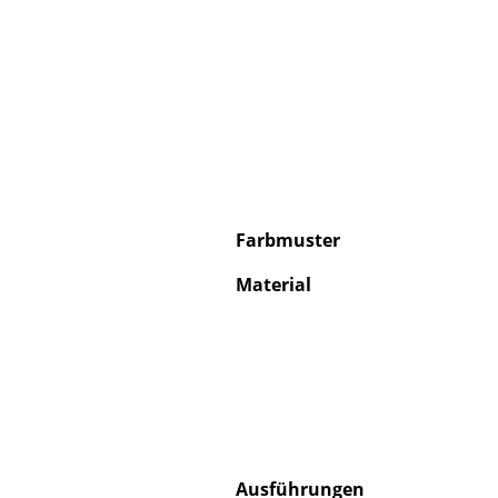
S
K
B
Farbmuster
V
F
Material
R
Un
A
D
Ausführungen