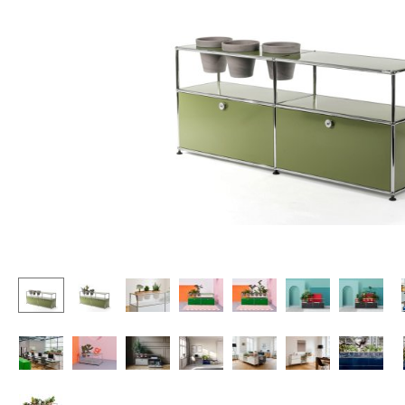
Stehpulte
Hocker
Kindertische
Bänke & Liegen
Gartentische
Sitzsäcke
Servierwagen
Gartenstühle
Einzelteile
Kinderstühle
... alle Tische
Schaukelstühle
Bürodrehstühle
Konferenzstühle
Bürosessel
Einzelteile
... alle Sitzmöbel