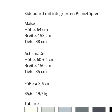
Richard Lampert
Ludwig Mies van der Rohe
Thonet
Marcel Breuer
Sideboard mit integrierten Pflanztöpfen
USM Haller
Philippe Starck
Vitra
Verner Panton
Maße
Höhe: 64 cm
... alle Hersteller A-Z
... alle Designer A-Z
Breite: 153 cm
Neu bei smow
Tiefe: 38 cm
Inspiration
Achsmaße
Special Editions
Höhe: 60 + 4 cm
Designklassiker
Breite: 150 cm
Frauen im Design
Tiefe: 35 cm
Bauhaus Design
Midcentury Design
Füße ø 3,6 cm
Skandinavisches De
35,6 - 49,7 kg
Italienisches Design
Tablare
Nachhaltiges Desig
Natürliche Material