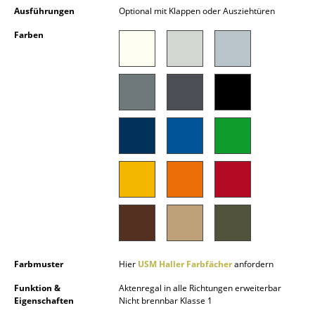
Ausführungen
Optional mit Klappen oder Ausziehtüren
Spiegel
Farben
Figuren & Miniaturen
Vasen
Tabletts
Büroutensilien
Aufbewahrungsboxen
Decken
Kissen
Teppiche
Farbmuster
Hier
USM Haller Farbfächer
anfordern
Vorhänge
Funktion &
Aktenregal in alle Richtungen erweiterbar
... alle Accessoires
Eigenschaften
Nicht brennbar Klasse 1