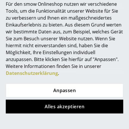
Mit Klappe, Mit
Offen, Offen, Mit
Für den smow Onlineshop nutzen wir verschiedene
Klappe, Mit Klappe,
Klappe, Mit Klappe
Marcel Breuer
Tools, um die Funktionalität unserer Website für Sie
Mit Klappe
2.319,00 €
zu verbessern und Ihnen ein maßgeschneidertes
Philippe Starck
2.760,00 €
Mehr als 5 x sofort
Einkaufserlebnis zu bieten. Aus diesem Grund werten
lieferbar, Lieferzeit 2-3
Mehr als 5 x sofort
wir bestimmte Daten aus, zum Beispiel, welches Gerät
Verner Panton
Werktage (Lieferland
lieferbar, Lieferzeit 2-3
Sie zum Besuch unserer Website nutzen. Wenn Sie
Deutschland)
Werktage (Lieferland
... alle Designer A-Z
hiermit nicht einverstanden sind, haben Sie die
Deutschland)
Möglichkeit, Ihre Einstellungen individuell
anzupassen. Bitte klicken Sie hierfür auf "Anpassen".
Themen
Weitere Informationen finden Sie in unserer
Neu bei smow
Datenschutzerklärung
.
Mehr anzeigen
Inspiration
Anpassen
Special Editions
FAQ
Designklassiker
Alles akzeptieren
Frauen im Design
?
Haben Sie weitere Fragen zum Artikel?