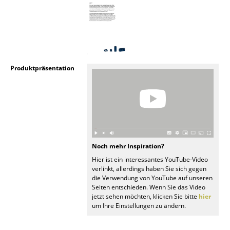
Artemide
Cassina
Fritz Hansen
HAY
Produktpräsentation
Knoll International
Louis Poulsen
Muuto
Nils Holger Moormann
Noch mehr Inspiration?
Hier ist ein interessantes YouTube-Video
Richard Lampert
verlinkt, allerdings haben Sie sich gegen
die Verwendung von YouTube auf unseren
Thonet
Seiten entschieden. Wenn Sie das Video
jetzt sehen möchten, klicken Sie bitte
hier
USM Haller
um Ihre Einstellungen zu ändern.
Vitra