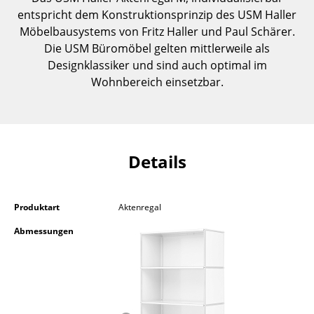
Kleinaufbewahrung
entspricht dem Konstruktionsprinzip des USM Haller
Möbelbausystems von Fritz Haller und Paul Schärer.
Einzelteile
Die USM Büromöbel gelten mittlerweile als
Designklassiker und sind auch optimal im
... alle Aufbewahrungsmöbel
Wohnbereich einsetzbar.
Licht
Hängeleuchten & Deckenleuchten
Details
Tischleuchten
Schreibtischleuchten
Produktart
Aktenregal
Stehleuchten & Leseleuchten
Abmessungen
Bodenleuchten
Wandleuchten
Outdoor-Leuchten