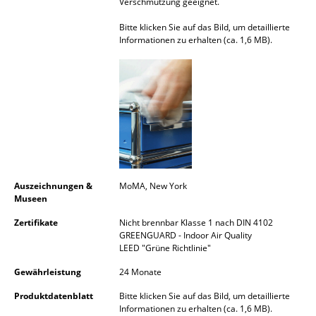
Verschmutzung geeignet.
Büro
Bitte klicken Sie auf das Bild, um detaillierte
Informationen zu erhalten (ca. 1,6 MB).
Arbeitsplatz
Management Büro
Konferenzraum
Empfang
Cafeteria
Auszeichnungen &
MoMA, New York
Branchenlösungen
Museen
Sicheres Arbeiten
Zertifikate
Nicht brennbar Klasse 1 nach DIN 4102
GREENGUARD - Indoor Air Quality
LEED "Grüne Richtlinie"
Hersteller & Designer
Gewährleistung
24 Monate
Hersteller
Produktdatenblatt
Bitte klicken Sie auf das Bild, um detaillierte
Informationen zu erhalten (ca. 1,6 MB).