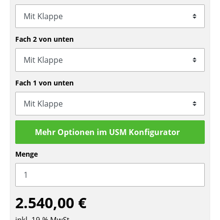
Tische
Esstische
Fach 2 von unten
Beistelltische
Couchtische
Fach 1 von unten
Schreibtische
Sekretäre & PC-Tische
Konferenztische
Mehr Optionen im USM Konfigurator
Stehtische & Stehpulte
Menge
Kindertische
Gartentische
2.540,00 €
Servierwagen
inkl. 19 % MwSt.