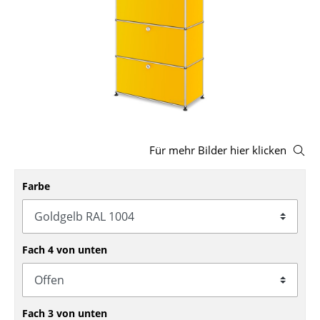
Hocker
Bänke & Liegen
Sitzsäcke
Gartenstühle
Kinderstühle
Für mehr Bilder hier klicken
Schaukelstühle
Farbe
Bürodrehstühle
Konferenzstühle
Bürosessel
Fach 4 von unten
Einzelteile
... alle Sitzmöbel
Fach 3 von unten