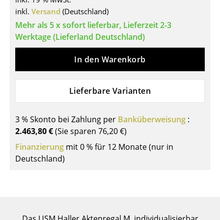
Einzelteile
inkl.
Versand
(Deutschland)
Mehr als 5 x sofort lieferbar, Lieferzeit 2-3
... alle Tische
Werktage (Lieferland Deutschland)
Aufbewahren
In den Warenkorb
Regale & Schränke
Lieferbare Varianten
Bücherregale
Wandregale
3 % Skonto bei Zahlung per
Banküberweisung
:
2.463,80 €
Sideboards & Kommoden
(Sie sparen
76,20 €
)
Finanzierung
mit 0 % für 12 Monate (nur in
TV Möbel
Deutschland)
Beistell- & Rollcontainer
Barmöbel
Garderoben
Das USM Haller Aktenregal M, individualisierbar