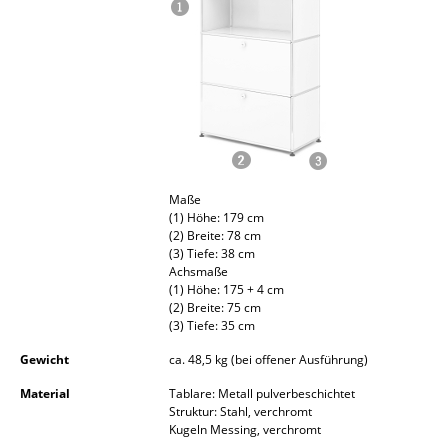
Akkuleuchten
... alle Leuchten
Betten
Doppelbetten
Einzelbetten
Maße
(1) Höhe: 179 cm
Stapelbetten
(2) Breite: 78 cm
(3) Tiefe: 38 cm
Kinderbetten
Achsmaße
(1) Höhe: 175 + 4 cm
Nachttische & Bettzubehör
(2) Breite: 75 cm
(3) Tiefe: 35 cm
... alle Betten
Gewicht
ca. 48,5 kg (bei offener Ausführung)
Accessoires
Material
Tablare: Metall pulverbeschichtet
Struktur: Stahl, verchromt
Kugeln Messing, verchromt
Uhren