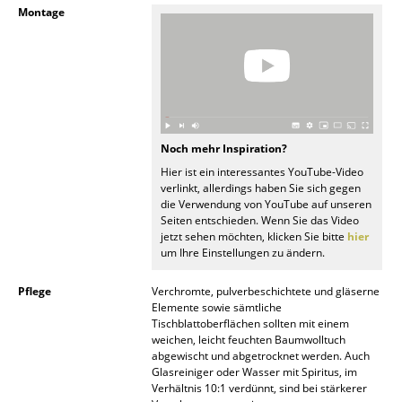
Montage
Räume
Zuhause
Wohnzimmer
Esszimmer
Noch mehr Inspiration?
Hier ist ein interessantes YouTube-Video
Schlafzimmer
verlinkt, allerdings haben Sie sich gegen
die Verwendung von YouTube auf unseren
Kinderzimmer
Seiten entschieden. Wenn Sie das Video
jetzt sehen möchten, klicken Sie bitte
hier
Arbeitszimmer
um Ihre Einstellungen zu ändern.
Diele
Pflege
Verchromte, pulverbeschichtete und gläserne
Elemente sowie sämtliche
Badezimmer
Tischblattoberflächen sollten mit einem
weichen, leicht feuchten Baumwolltuch
Stauraum
abgewischt und abgetrocknet werden. Auch
Glasreiniger oder Wasser mit Spiritus, im
Balkon & Garten
Verhältnis 10:1 verdünnt, sind bei stärkerer