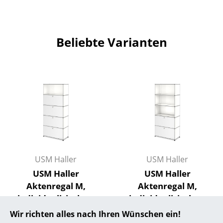
... alle Hersteller A-Z
Beliebte Varianten
Designer
Alvar Aalto
Arne Jacobsen
Charles & Ray Eames
Eero Saarinen
Egon Eiermann
USM Haller
USM Haller
Eileen Gray
USM Haller
USM Haller
Jean Prouvé
Aktenregal M,
Aktenregal M,
individualisierbar,
individualisierbar,
Le Corbusier
Reinweiß RAL 9010,
Reinweiß RAL 9010,
Wir richten alles nach Ihren Wünschen ein!
Ludwig Mies van der Rohe