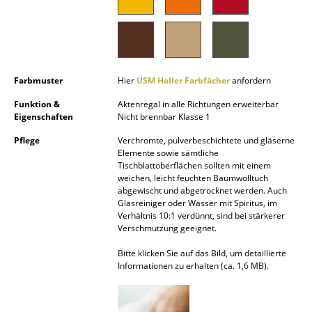
Spiegel
Figuren & Miniaturen
Vasen
Farbmuster
Hier
USM Haller Farbfächer
anfordern
Tabletts
Funktion &
Aktenregal in alle Richtungen erweiterbar
Eigenschaften
Nicht brennbar Klasse 1
Büroutensilien
Pflege
Verchromte, pulverbeschichtete und gläserne
Elemente sowie sämtliche
Aufbewahrungsboxen
Tischblattoberflächen sollten mit einem
weichen, leicht feuchten Baumwolltuch
Decken
abgewischt und abgetrocknet werden. Auch
Glasreiniger oder Wasser mit Spiritus, im
Kissen
Verhältnis 10:1 verdünnt, sind bei stärkerer
Verschmutzung geeignet.
Teppiche
Bitte klicken Sie auf das Bild, um detaillierte
Informationen zu erhalten (ca. 1,6 MB).
Vorhänge
... alle Accessoires