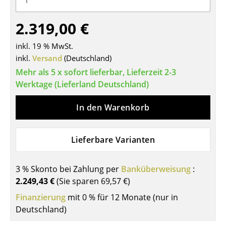
Tische
2.319,00 €
Esstische
inkl. 19 % MwSt.
Beistelltische
inkl.
Versand
(Deutschland)
Mehr als 5 x sofort lieferbar, Lieferzeit 2-3
Couchtische
Werktage (Lieferland Deutschland)
Schreibtische
In den Warenkorb
Sekretäre & PC-Tische
Konferenztische
Lieferbare Varianten
Stehtische & Stehpulte
3 % Skonto bei Zahlung per
Banküberweisung
:
Kindertische
2.249,43 €
(Sie sparen
69,57 €
)
Gartentische
Finanzierung
mit 0 % für 12 Monate (nur in
Deutschland)
Servierwagen