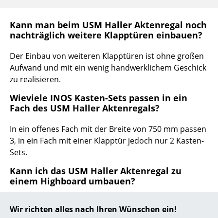
... alle Hersteller A-Z
Kann man beim USM Haller Aktenregal noch
nachträglich weitere Klapptüren einbauen?
Designer
Der Einbau von weiteren Klapptüren ist ohne großen
Alvar Aalto
Aufwand und mit ein wenig handwerklichem Geschick
Arne Jacobsen
zu realisieren.
Wieviele INOS Kasten-Sets passen in ein
Charles & Ray Eames
Fach des USM Haller Aktenregals?
Eero Saarinen
In ein offenes Fach mit der Breite von 750 mm passen
Egon Eiermann
3, in ein Fach mit einer Klapptür jedoch nur 2 Kasten-
Sets.
Eileen Gray
Kann ich das USM Haller Aktenregal zu
Jean Prouvé
einem Highboard umbauen?
Le Corbusier
Da USM ein Möbelbausystem ist, ist ein
Wir richten alles nach Ihren Wünschen ein!
nachträglicher Umbau jederzeit möglich. Allerdings
Ludwig Mies van der Rohe