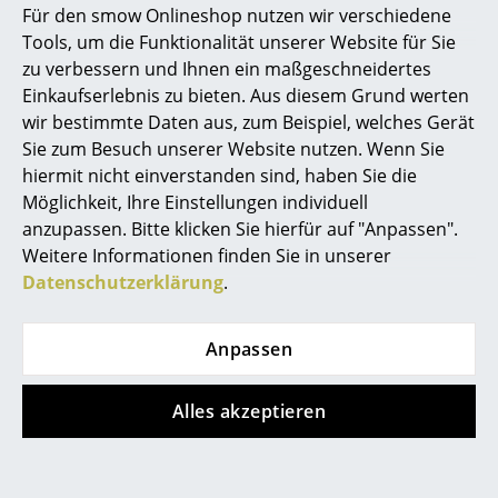
Für den smow Onlineshop nutzen wir verschiedene
sollte in diesem Fall ein geschulter USM Monteur den
Marcel Breuer
Tools, um die Funktionalität unserer Website für Sie
Umbau vornehmen. Die hierfür benötigten Teile
zu verbessern und Ihnen ein maßgeschneidertes
können problemlos nachbestellt werden. Beachten
Philippe Starck
Einkaufserlebnis zu bieten. Aus diesem Grund werten
sie jedoch, dass das Alter Ihres Möbels wichtig ist, da
wir bestimmte Daten aus, zum Beispiel, welches Gerät
es im Laufe der Jahre technische Änderungen an
Verner Panton
Sie zum Besuch unserer Website nutzen. Wenn Sie
einzelnenen Komponenten gegeben hat!
... alle Designer A-Z
hiermit nicht einverstanden sind, haben Sie die
Möglichkeit, Ihre Einstellungen individuell
anzupassen. Bitte klicken Sie hierfür auf "Anpassen".
Themen
Weitere Informationen finden Sie in unserer
Neu bei smow
Datenschutzerklärung
.
Das Design
Inspiration
Anpassen
Special Editions
Das Design
Designklassiker
Alles akzeptieren
Der Juniorchef des Unternehmens USM beauftragte
Frauen im Design
im Rahmen einer Umstrukturierung Anfang der
1960er Jahre den Architekten Fritz Haller mit der