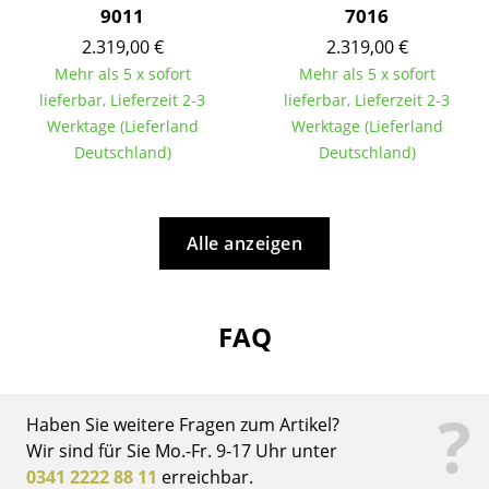
Artemide
9011
7016
Cassina
2.319,00 €
2.319,00 €
Mehr als 5 x sofort
Mehr als 5 x sofort
Fritz Hansen
lieferbar, Lieferzeit 2-3
lieferbar, Lieferzeit 2-3
Werktage (Lieferland
Werktage (Lieferland
HAY
Deutschland)
Deutschland)
Knoll International
Louis Poulsen
Alle anzeigen
Muuto
Nils Holger Moormann
FAQ
Richard Lampert
Thonet
?
Haben Sie weitere Fragen zum Artikel?
USM Haller
Wir sind für Sie Mo.-Fr. 9-17 Uhr unter
0341 2222 88 11
erreichbar.
Vitra