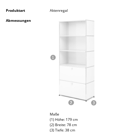
Kleinaufbewahrung
Produktart
Aktenregal
Einzelteile
Abmessungen
... alle Aufbewahrungsmöbel
Licht
Hängeleuchten & Deckenleuchten
Tischleuchten
Schreibtischleuchten
Stehleuchten & Leseleuchten
Bodenleuchten
Wandleuchten
Maße
(1) Höhe: 179 cm
(2) Breite: 78 cm
Outdoor-Leuchten
(3) Tiefe: 38 cm