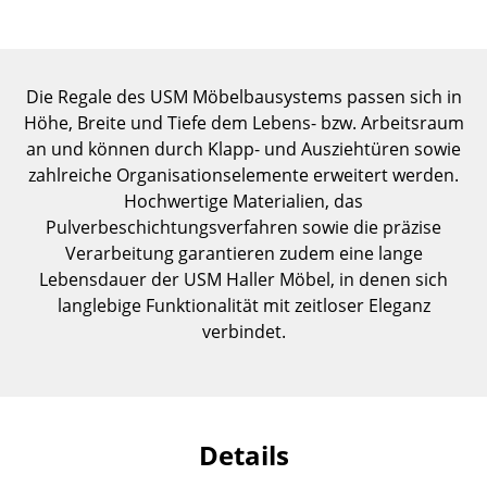
Einzelteile
... alle Tische
Die Regale des USM Möbelbausystems passen sich in
Aufbewahren
Höhe, Breite und Tiefe dem Lebens- bzw. Arbeitsraum
an und können durch Klapp- und Ausziehtüren sowie
Regale & Schränke
zahlreiche Organisationselemente erweitert werden.
Hochwertige Materialien, das
Bücherregale
Pulverbeschichtungsverfahren sowie die präzise
Wandregale
Verarbeitung garantieren zudem eine lange
Lebensdauer der USM Haller Möbel, in denen sich
Sideboards & Kommoden
langlebige Funktionalität mit zeitloser Eleganz
verbindet.
TV Möbel
Beistell- & Rollcontainer
Barmöbel
Details
Garderoben