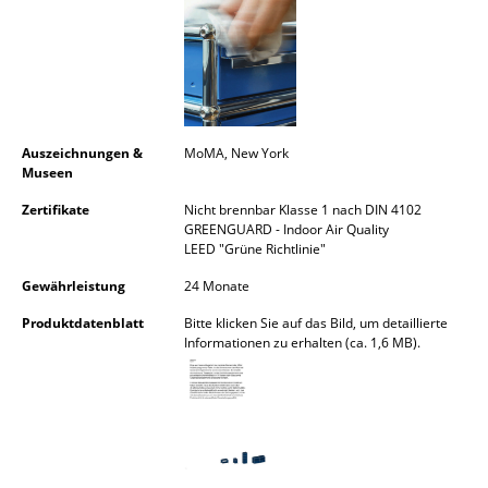
Räume
Zuhause
Wohnzimmer
Auszeichnungen &
MoMA, New York
Esszimmer
Museen
Schlafzimmer
Zertifikate
Nicht brennbar Klasse 1 nach DIN 4102
GREENGUARD - Indoor Air Quality
LEED "Grüne Richtlinie"
Kinderzimmer
Gewährleistung
24 Monate
Arbeitszimmer
Produktdatenblatt
Bitte klicken Sie auf das Bild, um detaillierte
Diele
Informationen zu erhalten (ca. 1,6 MB).
Badezimmer
Stauraum
Balkon & Garten