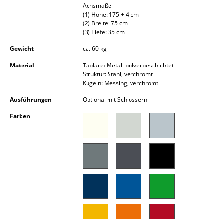
Achsmaße
Akkuleuchten
(1) Höhe: 175 + 4 cm
(2) Breite: 75 cm
... alle Leuchten
(3) Tiefe: 35 cm
Gewicht
ca. 60 kg
Betten
Material
Tablare: Metall pulverbeschichtet
Doppelbetten
Struktur: Stahl, verchromt
Kugeln: Messing, verchromt
Einzelbetten
Ausführungen
Optional mit Schlössern
Stapelbetten
Farben
Kinderbetten
Nachttische & Bettzubehör
... alle Betten
Accessoires
Uhren