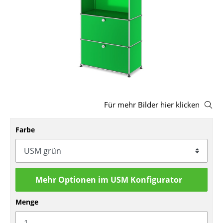
Hocker
Bänke & Liegen
Sitzsäcke
Gartenstühle
Kinderstühle
Für mehr Bilder hier klicken
Schaukelstühle
Farbe
Bürodrehstühle
Konferenzstühle
Bürosessel
Mehr Optionen im USM Konfigurator
Einzelteile
Menge
... alle Sitzmöbel