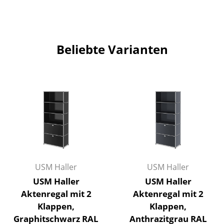
Büro
Arbeitsplatz
Beliebte Varianten
Management Büro
Konferenzraum
Empfang
Cafeteria
Branchenlösungen
Sicheres Arbeiten
USM Haller
USM Haller
USM Haller
USM Haller
Hersteller & Designer
Aktenregal mit 2
Aktenregal mit 2
Hersteller
Klappen,
Klappen,
Graphitschwarz RAL
Anthrazitgrau RAL