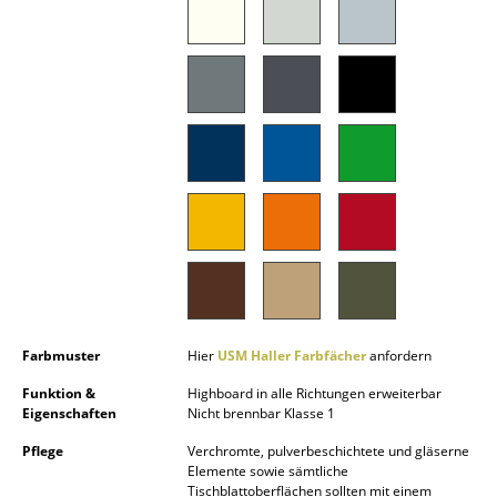
Räume
Zuhause
Wohnzimmer
Esszimmer
Schlafzimmer
Kinderzimmer
Arbeitszimmer
Diele
Farbmuster
Hier
USM Haller Farbfächer
anfordern
Badezimmer
Funktion &
Highboard in alle Richtungen erweiterbar
Eigenschaften
Nicht brennbar Klasse 1
Stauraum
Pflege
Verchromte, pulverbeschichtete und gläserne
Elemente sowie sämtliche
Balkon & Garten
Tischblattoberflächen sollten mit einem