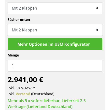
Tische
Esstische
Fächer unten
Beistelltische
Couchtische
Mehr Optionen im USM Konfigurator
Schreibtische
Menge
Sekretäre & PC-Tische
Konferenztische
Stehtische & Stehpulte
2.941,00 €
Kindertische
inkl. 19 % MwSt.
inkl.
Versand
(Deutschland)
Gartentische
Mehr als 5 x sofort lieferbar, Lieferzeit 2-3
Servierwagen
Werktage (Lieferland Deutschland)