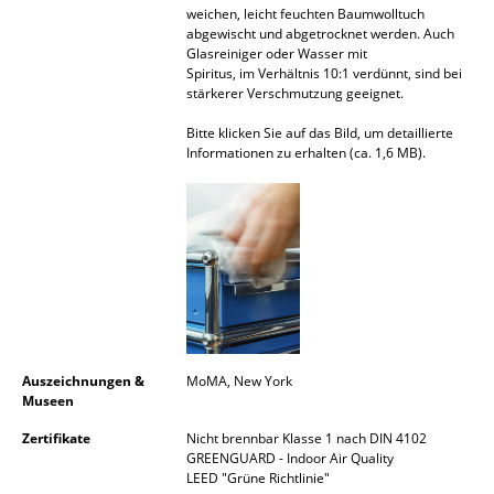
weichen, leicht feuchten Baumwolltuch
abgewischt und abgetrocknet werden. Auch
Büro
Glasreiniger oder Wasser mit
Spiritus, im Verhältnis 10:1 verdünnt, sind bei
Arbeitsplatz
stärkerer Verschmutzung geeignet.
Management Büro
Bitte klicken Sie auf das Bild, um detaillierte
Informationen zu erhalten (ca. 1,6 MB).
Konferenzraum
Empfang
Cafeteria
Branchenlösungen
Sicheres Arbeiten
Auszeichnungen &
MoMA, New York
Museen
Hersteller & Designer
Zertifikate
Nicht brennbar Klasse 1 nach DIN 4102
Hersteller
GREENGUARD - Indoor Air Quality
LEED "Grüne Richtlinie"