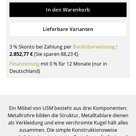
Einzelteile
In den Warenkorb
... alle Tische
Lieferbare Varianten
Aufbewahren
Regale & Schränke
3 % Skonto bei Zahlung per
Banküberweisung
:
2.852,77 €
(Sie sparen
88,23 €
)
Bücherregale
Finanzierung
mit 0 % für 12 Monate (nur in
Wandregale
Deutschland)
Sideboards & Kommoden
TV Möbel
Beistell- & Rollcontainer
Ein Möbel von USM besteht aus drei Komponenten:
Metallrohre bilden die Struktur, Metalltablare dienen
Barmöbel
als Verkleidung und eine verchromte Kugel hält alles
Garderoben
zusammen. Die simple Konstruktionsweise