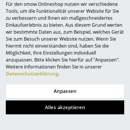
Für den smow Onlineshop nutzen wir verschiedene
Mehr anzeigen
Marcel Breuer
Tools, um die Funktionalität unserer Website für Sie
zu verbessern und Ihnen ein maßgeschneidertes
Philippe Starck
Einkaufserlebnis zu bieten. Aus diesem Grund werten
FAQ
wir bestimmte Daten aus, zum Beispiel, welches Gerät
Verner Panton
Sie zum Besuch unserer Website nutzen. Wenn Sie
... alle Designer A-Z
hiermit nicht einverstanden sind, haben Sie die
Möglichkeit, Ihre Einstellungen individuell
?
Haben Sie weitere Fragen zum Artikel?
anzupassen. Bitte klicken Sie hierfür auf "Anpassen".
Themen
Wir sind für Sie Mo.-Fr. 9-17 Uhr unter
Weitere Informationen finden Sie in unserer
0341 2222 88 11
erreichbar.
Neu bei smow
Datenschutzerklärung
.
Inspiration
Wird das USM Haller Highboard L komplett
Anpassen
montiert angeliefert?
Special Editions
Designklassiker
Dieser Regaltyp ist besonders sperrig/schwer. Nur in
Alles akzeptieren
Ausnahmefällen kann dieser fertig montiert geliefert
Frauen im Design
werden. Ist dies nicht möglich, liefern wir teilmontiert
und übernehmen die Fertigmontagevor Ort: Nur