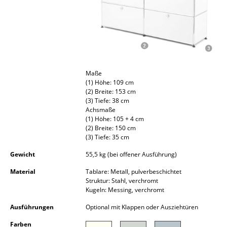
Spiegel
Figuren & Miniaturen
Vasen
Tabletts
Maße
(1) Höhe: 109 cm
(2) Breite: 153 cm
Büroutensilien
(3) Tiefe: 38 cm
Achsmaße
Aufbewahrungsboxen
(1) Höhe: 105 + 4 cm
(2) Breite: 150 cm
Decken
(3) Tiefe: 35 cm
Gewicht
55,5 kg (bei offener Ausführung)
Kissen
Material
Tablare: Metall, pulverbeschichtet
Teppiche
Struktur: Stahl, verchromt
Kugeln: Messing, verchromt
Vorhänge
Ausführungen
Optional mit Klappen oder Ausziehtüren
... alle Accessoires
Farben