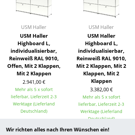
... alle Hersteller A-Z
Designer
USM Haller
USM Haller
USM Haller
USM Haller
Alvar Aalto
Highboard L,
Highboard L,
Arne Jacobsen
individualisierbar,
individualisierbar,
Reinweiß RAL 9010,
Reinweiß RAL 9010,
Charles & Ray Eames
Offen, Mit 2 Klappen,
Mit 2 Klappen, Mit 2
Eero Saarinen
Mit 2 Klappen
Klappen, Mit 2
Klappen
2.941,00 €
Egon Eiermann
3.382,00 €
Mehr als 5 x sofort
Eileen Gray
lieferbar, Lieferzeit 2-3
Mehr als 5 x sofort
Werktage (Lieferland
lieferbar, Lieferzeit 2-3
Jean Prouvé
Deutschland)
Werktage (Lieferland
Deutschland)
Le Corbusier
Wir richten alles nach Ihren Wünschen ein!
Ludwig Mies van der Rohe