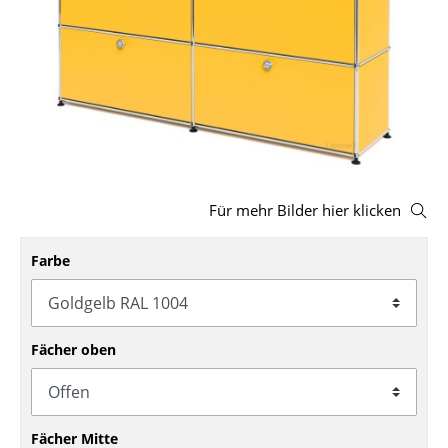
Hocker
Bänke & Liegen
Sitzsäcke
Gartenstühle
Kinderstühle
Für mehr Bilder hier klicken
Schaukelstühle
Farbe
Bürodrehstühle
Konferenzstühle
Bürosessel
Fächer oben
Einzelteile
... alle Sitzmöbel
Fächer Mitte