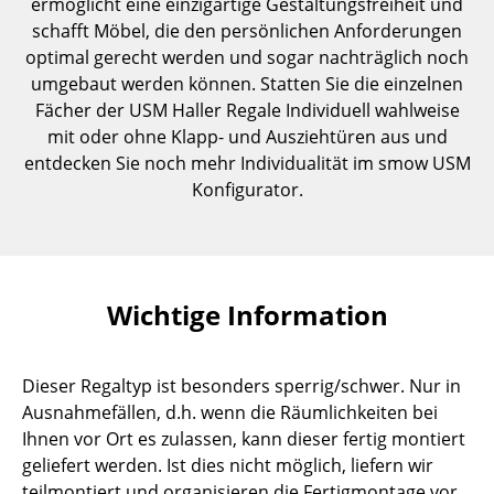
ermöglicht eine einzigartige Gestaltungsfreiheit und
Kleinaufbewahrung
schafft Möbel, die den persönlichen Anforderungen
optimal gerecht werden und sogar nachträglich noch
Einzelteile
umgebaut werden können. Statten Sie die einzelnen
... alle Aufbewahrungsmöbel
Fächer der USM Haller Regale Individuell wahlweise
mit oder ohne Klapp- und Ausziehtüren aus und
Licht
entdecken Sie noch mehr Individualität im smow USM
Konfigurator.
Hängeleuchten & Deckenleuchten
Tischleuchten
Schreibtischleuchten
Wichtige Information
Stehleuchten & Leseleuchten
Bodenleuchten
Dieser Regaltyp ist besonders sperrig/schwer. Nur in
Ausnahmefällen, d.h. wenn die Räumlichkeiten bei
Wandleuchten
Ihnen vor Ort es zulassen, kann dieser fertig montiert
geliefert werden. Ist dies nicht möglich, liefern wir
Outdoor-Leuchten
teilmontiert und organisieren die Fertigmontage vor