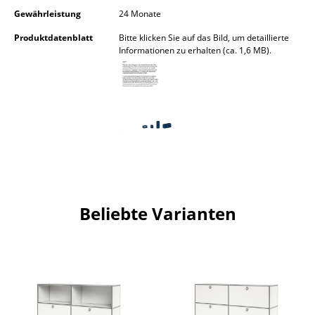
Artemide
Gewährleistung
24 Monate
Cassina
Produktdatenblatt
Bitte klicken Sie auf das Bild, um detaillierte
Informationen zu erhalten (ca. 1,6 MB).
Fritz Hansen
HAY
Knoll International
Louis Poulsen
Muuto
Nils Holger Moormann
Beliebte Varianten
Richard Lampert
Thonet
USM Haller
Vitra