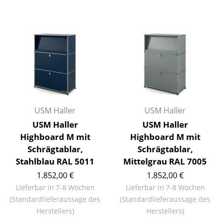
Büro
Arbeitsplatz
Management Büro
Konferenzraum
Empfang
USM Haller
USM Haller
Cafeteria
USM Haller
USM Haller
Branchenlösungen
Highboard M mit
Highboard M mit
Schrägtablar,
Schrägtablar,
Sicheres Arbeiten
Stahlblau RAL 5011
Mittelgrau RAL 7005
1.852,00 €
1.852,00 €
Hersteller & Designer
Lieferbar in 7-8 Wochen
Lieferbar in 7-8 Wochen
(Standardlieferaussage des
(Standardlieferaussage des
Hersteller
Herstellers)
Herstellers)