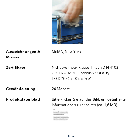
Spiegel
Figuren & Miniaturen
Vasen
Tabletts
Auszeichnungen &
MoMA, New York
Büroutensilien
Museen
Zertifikate
Nicht brennbar Klasse 1 nach DIN 4102
Aufbewahrungsboxen
GREENGUARD - Indoor Air Quality
LEED "Grüne Richtlinie"
Decken
Gewährleistung
24 Monate
Kissen
Produktdatenblatt
Bitte klicken Sie auf das Bild, um detaillierte
Informationen zu erhalten (ca. 1,6 MB).
Teppiche
Vorhänge
... alle Accessoires