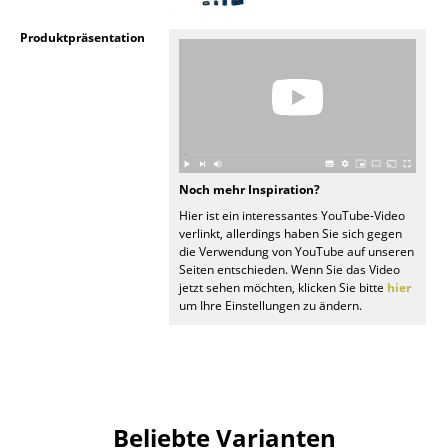
Räume
Produktpräsentation
Zuhause
Wohnzimmer
Esszimmer
Noch mehr Inspiration?
Schlafzimmer
Hier ist ein interessantes YouTube-Video
Kinderzimmer
verlinkt, allerdings haben Sie sich gegen
die Verwendung von YouTube auf unseren
Seiten entschieden. Wenn Sie das Video
Arbeitszimmer
jetzt sehen möchten, klicken Sie bitte
hier
um Ihre Einstellungen zu ändern.
Diele
Badezimmer
Stauraum
Beliebte Varianten
Balkon & Garten