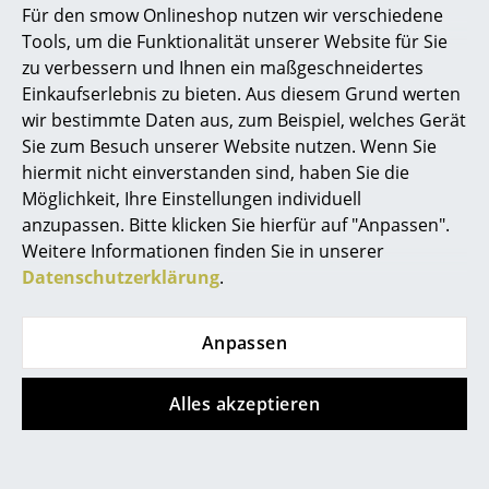
Möbel für unterschiedlichste Bedürfnisse
Für den smow Onlineshop nutzen wir verschiedene
konstruieren lassen. Kernstück des Regalsystems sind
Marcel Breuer
Tools, um die Funktionalität unserer Website für Sie
die Konnektoren: verchromte Metallkugeln, deren
zu verbessern und Ihnen ein maßgeschneidertes
Philippe Starck
Oberfläche gleichmäßig mit sechs
Einkaufserlebnis zu bieten. Aus diesem Grund werten
Gewindebohrungen versehen ist. Über die
wir bestimmte Daten aus, zum Beispiel, welches Gerät
Verner Panton
Verbindungskugeln können die Metallrohre in alle
Sie zum Besuch unserer Website nutzen. Wenn Sie
Richtungen angeschlossen werden. Die
... alle Designer A-Z
hiermit nicht einverstanden sind, haben Sie die
pulverbeschichteten Tablare werden daraufhin in die
Möglichkeit, Ihre Einstellungen individuell
so entstandene Grundstruktur eingesetzt. Das
anzupassen. Bitte klicken Sie hierfür auf "Anpassen".
Themen
minimalistische Design wird vor allem durch die
Weitere Informationen finden Sie in unserer
Rechtwinkligkeit des Systems definiert, das aus Linien
Neu bei smow
Datenschutzerklärung
.
und Flächen besteht, die immer zu einer kubischen
Inspiration
Form führen. Durch das intelligente und einfache
Anpassen
Konstruktionsprinzip ist das USM Möbelsystem sehr
Special Editions
variabel. Mit den USM Haller Sideboards bleibt
Einrichtung immer im Prozess, da das System
Designklassiker
Alles akzeptieren
individuell auf unterschiedliche Gegebenheiten eines
Frauen im Design
Raumes angepasst, und auch zu einem späteren
Zeitpunkt problemlos in Form und Funktion