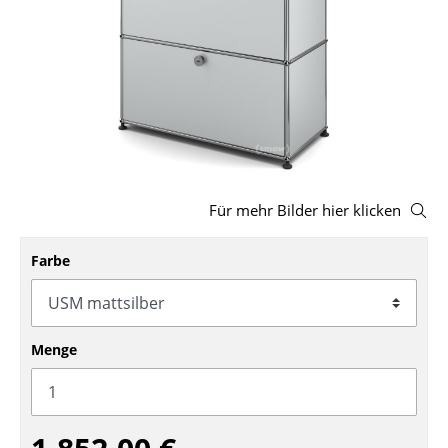
Hocker
Bänke & Liegen
Sitzsäcke
Gartenstühle
Kinderstühle
Für mehr Bilder hier klicken
Schaukelstühle
Farbe
Bürodrehstühle
Konferenzstühle
Bürosessel
Menge
Einzelteile
... alle Sitzmöbel