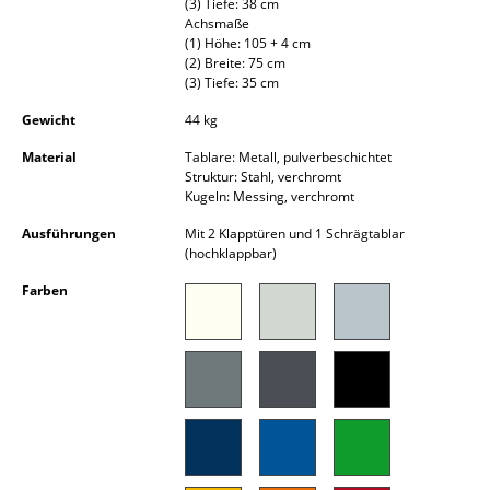
(3) Tiefe: 38 cm
Kleinaufbewahrung
Achsmaße
(1) Höhe: 105 + 4 cm
Einzelteile
(2) Breite: 75 cm
(3) Tiefe: 35 cm
... alle Aufbewahrungsmöbel
Gewicht
44 kg
Material
Tablare: Metall, pulverbeschichtet
Licht
Struktur: Stahl, verchromt
Kugeln: Messing, verchromt
Hängeleuchten & Deckenleuchten
Ausführungen
Mit 2 Klapptüren und 1 Schrägtablar
Tischleuchten
(hochklappbar)
Schreibtischleuchten
Farben
Stehleuchten & Leseleuchten
Bodenleuchten
Wandleuchten
Outdoor-Leuchten