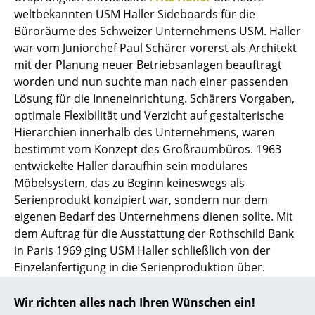
weltbekannten USM Haller Sideboards für die
... alle Hersteller A-Z
Büroräume des Schweizer Unternehmens USM. Haller
war vom Juniorchef Paul Schärer vorerst als Architekt
Designer
mit der Planung neuer Betriebsanlagen beauftragt
worden und nun suchte man nach einer passenden
Alvar Aalto
Lösung für die Inneneinrichtung. Schärers Vorgaben,
Arne Jacobsen
optimale Flexibilität und Verzicht auf gestalterische
Hierarchien innerhalb des Unternehmens, waren
Charles & Ray Eames
bestimmt vom Konzept des Großraumbüros. 1963
entwickelte Haller daraufhin sein modulares
Eero Saarinen
Möbelsystem, das zu Beginn keineswegs als
Egon Eiermann
Serienprodukt konzipiert war, sondern nur dem
eigenen Bedarf des Unternehmens dienen sollte. Mit
Eileen Gray
dem Auftrag für die Ausstattung der Rothschild Bank
in Paris 1969 ging USM Haller schließlich von der
Jean Prouvé
Einzelanfertigung in die Serienproduktion über.
Le Corbusier
Hallers System beruht auf drei einfachen
Grundelementen aus Stahl, aus denen sich flexible
Wir richten alles nach Ihren Wünschen ein!
Ludwig Mies van der Rohe