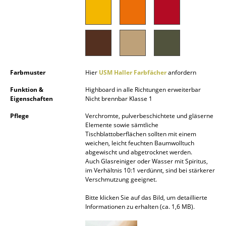
Akkuleuchten
... alle Leuchten
Betten
Farbmuster
Hier
USM Haller Farbfächer
anfordern
Doppelbetten
Funktion &
Highboard in alle Richtungen erweiterbar
Einzelbetten
Eigenschaften
Nicht brennbar Klasse 1
Stapelbetten
Pflege
Verchromte, pulverbeschichtete und gläserne
Elemente sowie sämtliche
Kinderbetten
Tischblattoberflächen sollten mit einem
weichen, leicht feuchten Baumwolltuch
abgewischt und abgetrocknet werden.
Nachttische & Bettzubehör
Auch Glasreiniger oder Wasser mit Spiritus,
im Verhältnis 10:1 verdünnt, sind bei stärkerer
... alle Betten
Verschmutzung geeignet.
Bitte klicken Sie auf das Bild, um detaillierte
Accessoires
Informationen zu erhalten (ca. 1,6 MB).
Uhren