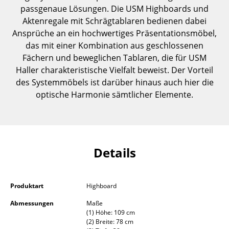
passgenaue Lösungen. Die USM Highboards und
Einzelteile
Aktenregale mit Schrägtablaren bedienen dabei
... alle Tische
Ansprüche an ein hochwertiges Präsentationsmöbel,
das mit einer Kombination aus geschlossenen
Aufbewahren
Fächern und beweglichen Tablaren, die für USM
Haller charakteristische Vielfalt beweist. Der Vorteil
Regale & Schränke
des Systemmöbels ist darüber hinaus auch hier die
optische Harmonie sämtlicher Elemente.
Bücherregale
Wandregale
Sideboards & Kommoden
Details
TV Möbel
Beistell- & Rollcontainer
Produktart
Highboard
Barmöbel
Abmessungen
Maße
(1) Höhe: 109 cm
Garderoben
(2) Breite: 78 cm