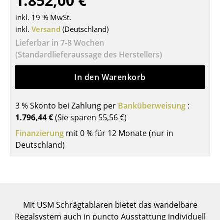
1.852,00 €
Tische
inkl. 19 % MwSt.
inkl.
Versand
(Deutschland)
Esstische
Lieferbar in 7-8 Wochen
Beistelltische
(Standardlieferaussage des Herstellers)
Couchtische
In den Warenkorb
Schreibtische
3 % Skonto bei Zahlung per
Banküberweisung
:
Sekretäre & PC-Tische
1.796,44 €
(Sie sparen
55,56 €
)
Konferenztische
Finanzierung
mit 0 % für 12 Monate (nur in
Deutschland)
Stehtische & Stehpulte
Kindertische
Gartentische
Mit USM Schrägtablaren bietet das wandelbare
Servierwagen
Regalsystem auch in puncto Ausstattung individuell