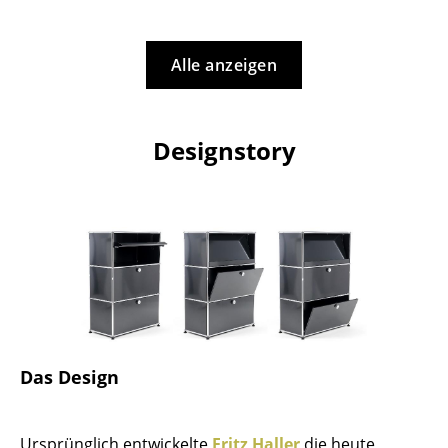
Artemide
Cassina
Alle anzeigen
Fritz Hansen
HAY
Designstory
Knoll International
Louis Poulsen
Muuto
Nils Holger Moormann
Richard Lampert
Thonet
Das Design
USM Haller
Vitra
Ursprünglich entwickelte
Fritz Haller
die heute