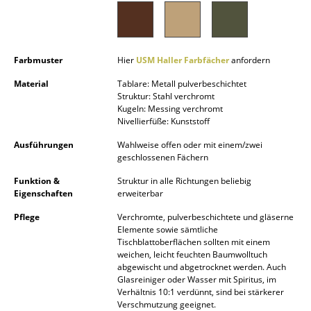
Akkuleuchten
... alle Leuchten
Farbmuster
Hier
USM Haller Farbfächer
anfordern
Betten
Material
Tablare: Metall pulverbeschichtet
Struktur: Stahl verchromt
Doppelbetten
Kugeln: Messing verchromt
Nivellierfüße: Kunststoff
Einzelbetten
Ausführungen
Wahlweise offen oder mit einem/zwei
Stapelbetten
geschlossenen Fächern
Funktion &
Struktur in alle Richtungen beliebig
Kinderbetten
Eigenschaften
erweiterbar
Nachttische & Bettzubehör
Pflege
Verchromte, pulverbeschichtete und gläserne
Elemente sowie sämtliche
... alle Betten
Tischblattoberflächen sollten mit einem
weichen, leicht feuchten Baumwolltuch
abgewischt und abgetrocknet werden. Auch
Accessoires
Glasreiniger oder Wasser mit Spiritus, im
Verhältnis 10:1 verdünnt, sind bei stärkerer
Uhren
Verschmutzung geeignet.