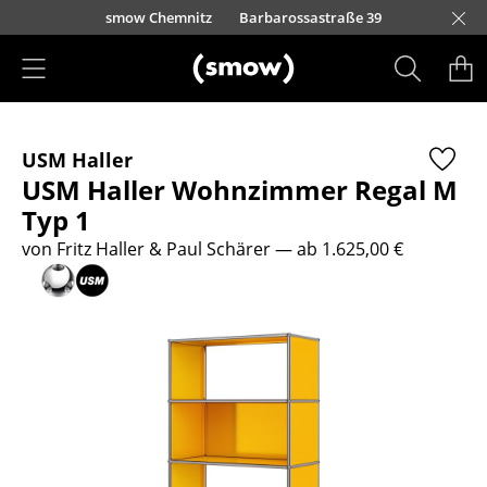
Direkt zum Inhalt
urfürstendamm 100
smow Chemnitz
Barbarossastraße 39
smow Frankfurt
smow Essen
smow Schwarzwald
smow Nürnberg
smow München
smow Freiburg
smow Kempten
smow Düsseldorf
smow Hannover
smow Stuttgart
smow Konstanz
smow Solothurn
smow Hamburg
smow Mainz
smow Köln
smow Leipzig
Rütte
Ha
L
H
I
Produkte
USM Haller
Sitzmöbel
USM Haller Wohnzimmer Regal M
Esszimmerstühle
Typ 1
von Fritz Haller & Paul Schärer
— ab 1.625,00 €
Sofas
Sessel
Loungesessel
Stühle
Freischwinger
Barhocker