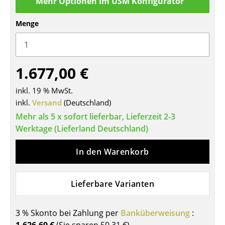
Mehr Optionen im USM Konfigurator
Tische
Menge
Esstische
Beistelltische
1.677,00 €
Couchtische
inkl. 19 % MwSt.
Schreibtische
inkl.
Versand
(Deutschland)
Sekretäre & PC-Tische
Mehr als 5 x sofort lieferbar, Lieferzeit 2-3
Werktage (Lieferland Deutschland)
Konferenztische
In den Warenkorb
Stehtische & Stehpulte
Kindertische
Lieferbare Varianten
Gartentische
3 % Skonto bei Zahlung per
Banküberweisung
:
Servierwagen