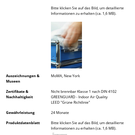
Spiegel
Bitte klicken Sie auf das Bild, um detaillierte
Informationen zu erhalten (ca. 1,6 MB).
Figuren & Miniaturen
Vasen
Tabletts
Büroutensilien
Aufbewahrungsboxen
Auszeichnungen &
MoMA, New York
Decken
Museen
Zertifikate &
Nicht brennbar Klasse 1 nach DIN 4102
Kissen
Nachhaltigkeit
GREENGUARD - Indoor Air Quality
LEED "Grüne Richtlinie"
Teppiche
Gewährleistung
24 Monate
Vorhänge
Produktdatenblatt
Bitte klicken Sie auf das Bild, um detaillierte
... alle Accessoires
Informationen zu erhalten (ca. 1,6 MB).