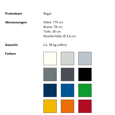
Kleinaufbewahrung
Produktart
Regal
Einzelteile
Abmessungen
Höhe: 179 cm
... alle Aufbewahrungsmöbel
Breite: 78 cm
Tiefe: 38 cm
Nivellierfüße: Ø 3,6 cm
Licht
Gewicht
Ca. 38 kg (offen)
Hängeleuchten & Deckenleuchten
Farben
Tischleuchten
Schreibtischleuchten
Stehleuchten & Leseleuchten
Bodenleuchten
Wandleuchten
Outdoor-Leuchten