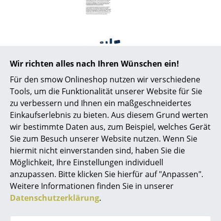
Räume
Zuhause
Wohnzimmer
Wir richten alles nach Ihren Wünschen ein!
Esszimmer
Für den smow Onlineshop nutzen wir verschiedene
Tools, um die Funktionalität unserer Website für Sie
Schlafzimmer
Beliebte Varianten
zu verbessern und Ihnen ein maßgeschneidertes
Einkaufserlebnis zu bieten. Aus diesem Grund werten
Kinderzimmer
wir bestimmte Daten aus, zum Beispiel, welches Gerät
Arbeitszimmer
Sie zum Besuch unserer Website nutzen. Wenn Sie
hiermit nicht einverstanden sind, haben Sie die
Diele
Möglichkeit, Ihre Einstellungen individuell
anzupassen. Bitte klicken Sie hierfür auf "Anpassen".
Badezimmer
Weitere Informationen finden Sie in unserer
Stauraum
Datenschutzerklärung
.
Balkon & Garten
USM Haller
USM Haller