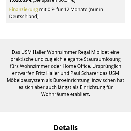
1.626,69 €
(Sie sparen
50,31 €
)
Einzelteile
Finanzierung
mit 0 % für 12 Monate (nur in
Deutschland)
... alle Tische
Aufbewahren
Regale & Schränke
Das USM Haller Wohnzimmer Regal M bildet eine
Bücherregale
praktische und zugleich elegante Stauraumlösung
fürs Wohnzimmer oder Home Office. Ursprünglich
Wandregale
entwarfen Fritz Haller und Paul Schärer das USM
Sideboards & Kommoden
Möbelbausystem als Büroeinrichtung, inzwischen hat
es sich aber auch längst als Einrichtung für
TV Möbel
Wohnräume etabliert.
Beistell- & Rollcontainer
Barmöbel
Garderoben
Details