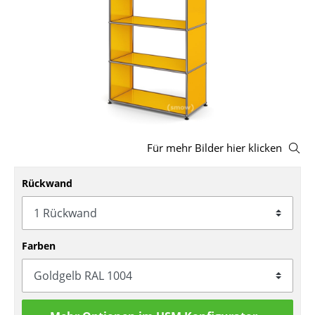
Hocker
Bänke & Liegen
Sitzsäcke
Gartenstühle
Kinderstühle
Für mehr Bilder hier klicken
Schaukelstühle
Rückwand
Bürodrehstühle
Konferenzstühle
Bürosessel
Farben
Einzelteile
... alle Sitzmöbel