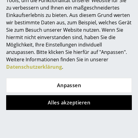
Tools, um die Funktionalität unserer Website für Sie
zu verbessern und Ihnen ein maßgeschneidertes
Büro
Beliebte Varianten
Einkaufserlebnis zu bieten. Aus diesem Grund werten
wir bestimmte Daten aus, zum Beispiel, welches Gerät
Arbeitsplatz
Sie zum Besuch unserer Website nutzen. Wenn Sie
Management Büro
hiermit nicht einverstanden sind, haben Sie die
Möglichkeit, Ihre Einstellungen individuell
Konferenzraum
anzupassen. Bitte klicken Sie hierfür auf "Anpassen".
Weitere Informationen finden Sie in unserer
Empfang
Datenschutzerklärung
.
Cafeteria
Branchenlösungen
Anpassen
USM Haller
USM Haller
USM Haller
USM Haller
Sicheres Arbeiten
Alles akzeptieren
Nachttisch mit 2
Nachttisch mit 2
Klapptüren, Reinweiß
Klapptüren, Olivgrün
Hersteller & Designer
RAL 9010
RAL 6003
Hersteller
1.192,00 €
1.192,00 €
3 x sofort lieferbar,
1 x sofort lieferbar,