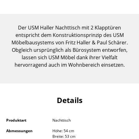
Einzelteile
... alle Tische
Der USM Haller Nachttisch mit 2 Klapptüren
Aufbewahren
entspricht dem Konstruktionsprinzip des USM
Möbelbausystems von Fritz Haller & Paul Schärer.
Regale & Schränke
Obgleich ursprünglich als Bürosystem entworfen,
lassen sich USM Möbel dank ihrer Vielfalt
Bücherregale
hervorragend auch im Wohnbereich einsetzen.
Wandregale
Sideboards & Kommoden
TV Möbel
Details
Beistell- & Rollcontainer
Barmöbel
Produktart
Nachttisch
Abmessungen
Höhe: 54 cm
Garderoben
Breite: 53 cm