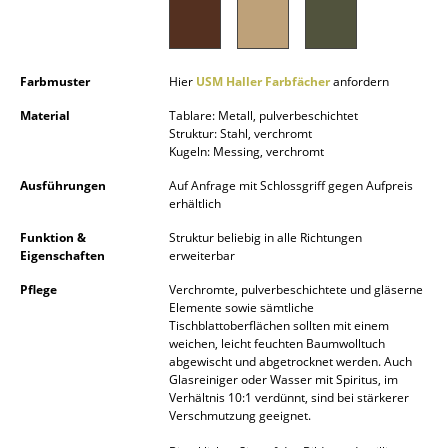
Akkuleuchten
... alle Leuchten
Farbmuster
Hier
USM Haller Farbfächer
anfordern
Betten
Material
Tablare: Metall, pulverbeschichtet
Struktur: Stahl, verchromt
Doppelbetten
Kugeln: Messing, verchromt
Einzelbetten
Ausführungen
Auf Anfrage mit Schlossgriff gegen Aufpreis
erhältlich
Stapelbetten
Funktion &
Struktur beliebig in alle Richtungen
Eigenschaften
erweiterbar
Kinderbetten
Pflege
Verchromte, pulverbeschichtete und gläserne
Nachttische & Bettzubehör
Elemente sowie sämtliche
Tischblattoberflächen sollten mit einem
weichen, leicht feuchten Baumwolltuch
... alle Betten
abgewischt und abgetrocknet werden. Auch
Glasreiniger oder Wasser mit Spiritus, im
Accessoires
Verhältnis 10:1 verdünnt, sind bei stärkerer
Verschmutzung geeignet.
Uhren