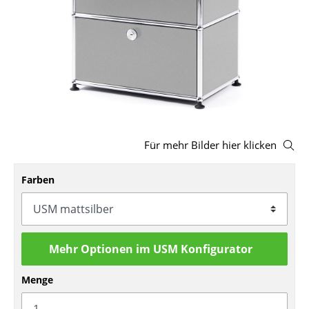
Hocker
Bänke & Liegen
Sitzsäcke
Gartenstühle
Kinderstühle
Für mehr Bilder hier klicken
Schaukelstühle
Farben
Bürodrehstühle
Konferenzstühle
Bürosessel
Mehr Optionen im USM Konfigurator
Einzelteile
Menge
... alle Sitzmöbel