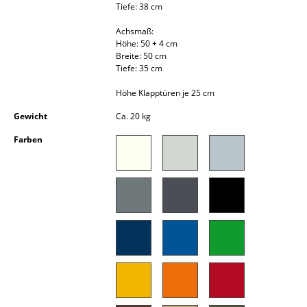
Tiefe: 38 cm
Kleinaufbewahrung
Achsmaß:
Einzelteile
Höhe: 50 + 4 cm
Breite: 50 cm
... alle Aufbewahrungsmöbel
Tiefe: 35 cm
Höhe Klapptüren je 25 cm
Licht
Gewicht
Ca. 20 kg
Hängeleuchten & Deckenleuchten
Farben
Tischleuchten
Schreibtischleuchten
Stehleuchten & Leseleuchten
Bodenleuchten
Wandleuchten
Outdoor-Leuchten