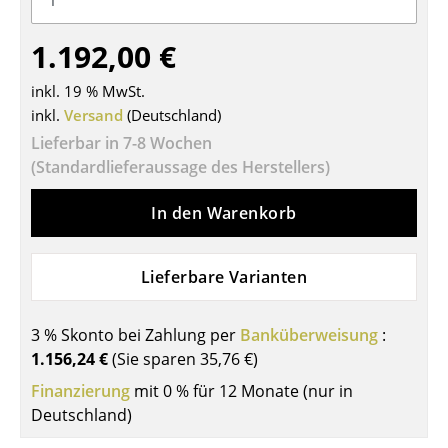
Tische
1.192,00 €
Esstische
inkl. 19 % MwSt.
Beistelltische
inkl.
Versand
(Deutschland)
Lieferbar in 7-8 Wochen
Couchtische
(Standardlieferaussage des Herstellers)
Schreibtische
In den Warenkorb
Sekretäre & PC-Tische
Konferenztische
Lieferbare Varianten
Stehtische & Stehpulte
3 % Skonto bei Zahlung per
Banküberweisung
:
Kindertische
1.156,24 €
(Sie sparen
35,76 €
)
Gartentische
Finanzierung
mit 0 % für 12 Monate (nur in
Deutschland)
Servierwagen