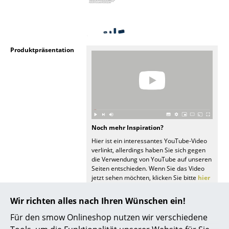
Räume
Zuhause
Produktpräsentation
Wohnzimmer
Esszimmer
Schlafzimmer
Kinderzimmer
Noch mehr Inspiration?
Arbeitszimmer
Hier ist ein interessantes YouTube-Video
verlinkt, allerdings haben Sie sich gegen
die Verwendung von YouTube auf unseren
Diele
Seiten entschieden. Wenn Sie das Video
jetzt sehen möchten, klicken Sie bitte
hier
Badezimmer
um Ihre Einstellungen zu ändern.
Wir richten alles nach Ihren Wünschen ein!
Stauraum
Für den smow Onlineshop nutzen wir verschiedene
Balkon & Garten