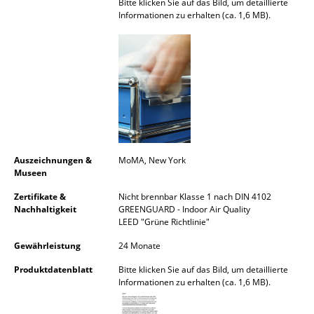
Bitte klicken Sie auf das Bild, um detaillierte
Informationen zu erhalten (ca. 1,6 MB).
Spiegel
Figuren & Miniaturen
Vasen
Tabletts
Büroutensilien
Aufbewahrungsboxen
Auszeichnungen &
MoMA, New York
Museen
Decken
Zertifikate &
Nicht brennbar Klasse 1 nach DIN 4102
Nachhaltigkeit
GREENGUARD - Indoor Air Quality
Kissen
LEED "Grüne Richtlinie"
Teppiche
Gewährleistung
24 Monate
Vorhänge
Produktdatenblatt
Bitte klicken Sie auf das Bild, um detaillierte
Informationen zu erhalten (ca. 1,6 MB).
... alle Accessoires