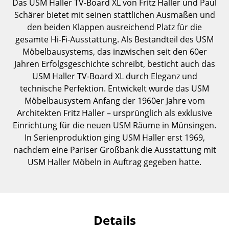
Das USM Haller TV-Board XL von Fritz Haller und Paul
Einzelteile
Schärer bietet mit seinen stattlichen Ausmaßen und
den beiden Klappen ausreichend Platz für die
... alle Tische
gesamte Hi-Fi-Ausstattung. Als Bestandteil des USM
Möbelbausystems, das inzwischen seit den 60er
Aufbewahren
Jahren Erfolgsgeschichte schreibt, besticht auch das
Regale & Schränke
USM Haller TV-Board XL durch Eleganz und
technische Perfektion. Entwickelt wurde das USM
Bücherregale
Möbelbausystem Anfang der 1960er Jahre vom
Architekten Fritz Haller – ursprünglich als exklusive
Wandregale
Einrichtung für die neuen USM Räume in Münsingen.
Sideboards & Kommoden
In Serienproduktion ging USM Haller erst 1969,
nachdem eine Pariser Großbank die Ausstattung mit
TV Möbel
USM Haller Möbeln in Auftrag gegeben hatte.
Beistell- & Rollcontainer
Barmöbel
Details
Garderoben