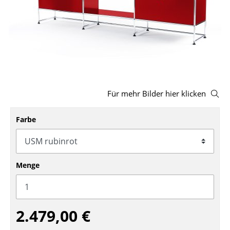
Hocker
Bänke & Liegen
Sitzsäcke
Gartenstühle
Für mehr Bilder hier klicken
Kinderstühle
Schaukelstühle
Farbe
Bürodrehstühle
Konferenzstühle
Menge
Bürosessel
Einzelteile
2.479,00 €
... alle Sitzmöbel