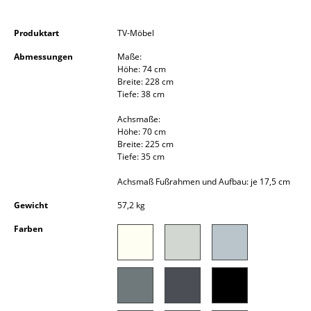
Kleinaufbewahrung
Produktart
TV-Möbel
Einzelteile
Abmessungen
Maße:
... alle Aufbewahrungsmöbel
Höhe: 74 cm
Breite: 228 cm
Tiefe: 38 cm
Licht
Achsmaße:
Hängeleuchten & Deckenleuchten
Höhe: 70 cm
Breite: 225 cm
Tischleuchten
Tiefe: 35 cm
Achsmaß Fußrahmen und Aufbau: je 17,5 cm
Schreibtischleuchten
Gewicht
57,2 kg
Stehleuchten & Leseleuchten
Farben
Bodenleuchten
Wandleuchten
Outdoor-Leuchten