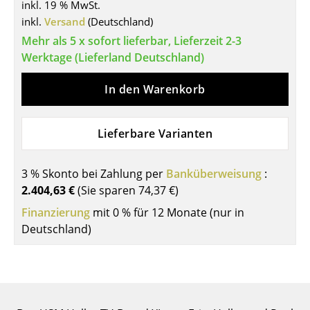
inkl. 19 % MwSt.
Tische
inkl.
Versand
(Deutschland)
Mehr als 5 x sofort lieferbar, Lieferzeit 2-3
Esstische
Werktage (Lieferland Deutschland)
Beistelltische
In den Warenkorb
Couchtische
Schreibtische
Lieferbare Varianten
Sekretäre & PC-Tische
3 % Skonto bei Zahlung per
Banküberweisung
:
Konferenztische
2.404,63 €
(Sie sparen
74,37 €
)
Finanzierung
Stehtische & Stehpulte
mit 0 % für 12 Monate (nur in
Deutschland)
Kindertische
Gartentische
Servierwagen