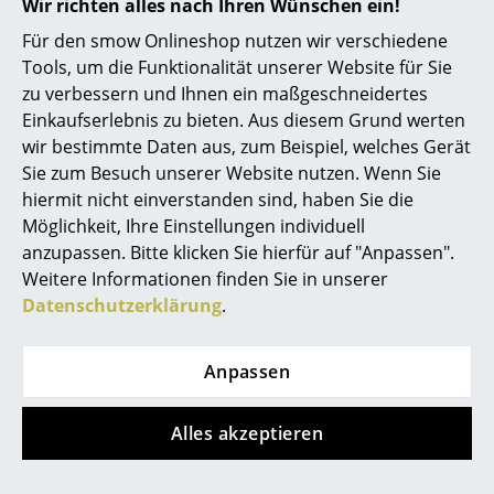
Wir richten alles nach Ihren Wünschen ein!
Produktdatenblatt
Bitte klicken Sie auf das Bild, um detaillierte
Räume
Für den smow Onlineshop nutzen wir verschiedene
Informationen zu erhalten (ca. 1,6 MB).
Tools, um die Funktionalität unserer Website für Sie
Zuhause
zu verbessern und Ihnen ein maßgeschneidertes
Einkaufserlebnis zu bieten. Aus diesem Grund werten
Wohnzimmer
wir bestimmte Daten aus, zum Beispiel, welches Gerät
Esszimmer
Sie zum Besuch unserer Website nutzen. Wenn Sie
hiermit nicht einverstanden sind, haben Sie die
Produktpräsentation
Schlafzimmer
Möglichkeit, Ihre Einstellungen individuell
anzupassen. Bitte klicken Sie hierfür auf "Anpassen".
Kinderzimmer
Weitere Informationen finden Sie in unserer
Arbeitszimmer
Datenschutzerklärung
.
Diele
Anpassen
Noch mehr Inspiration?
Badezimmer
Hier ist ein interessantes YouTube-Video
verlinkt, allerdings haben Sie sich gegen
Alles akzeptieren
Stauraum
die Verwendung von YouTube auf unseren
Seiten entschieden. Wenn Sie das Video
Balkon & Garten
jetzt sehen möchten, klicken Sie bitte
hier