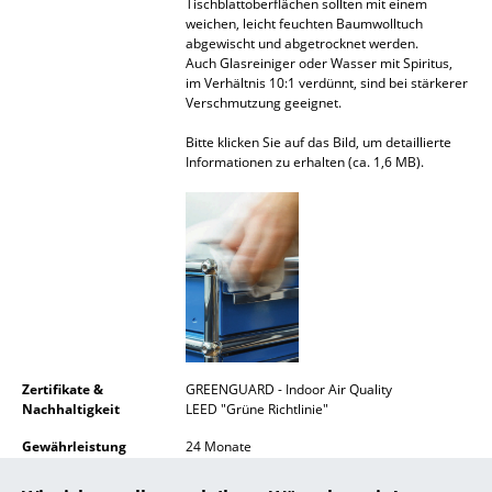
Tischblattoberflächen sollten mit einem
weichen, leicht feuchten Baumwolltuch
Spiegel
abgewischt und abgetrocknet werden.
Auch Glasreiniger oder Wasser mit Spiritus,
Figuren & Miniaturen
im Verhältnis 10:1 verdünnt, sind bei stärkerer
Verschmutzung geeignet.
Vasen
Bitte klicken Sie auf das Bild, um detaillierte
Tabletts
Informationen zu erhalten (ca. 1,6 MB).
Büroutensilien
Aufbewahrungsboxen
Decken
Kissen
Teppiche
Zertifikate &
GREENGUARD - Indoor Air Quality
Nachhaltigkeit
LEED "Grüne Richtlinie"
Vorhänge
Gewährleistung
24 Monate
... alle Accessoires
Produktfamilie
USM Haller TV- und Medienmöbel