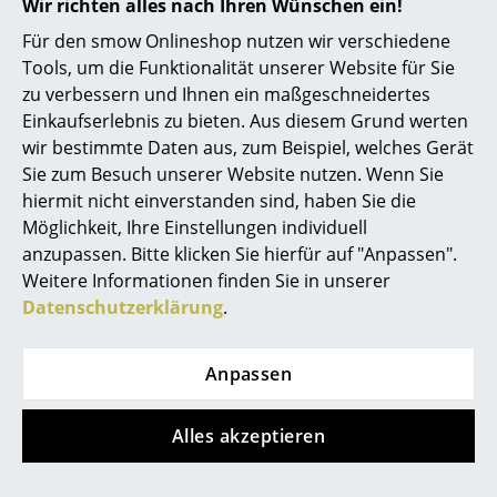
Wir richten alles nach Ihren Wünschen ein!
Produktdatenblatt
Bitte klicken Sie auf das Bild, um detaillierte
Räume
Für den smow Onlineshop nutzen wir verschiedene
Informationen zu erhalten (ca. 1,6 MB).
Tools, um die Funktionalität unserer Website für Sie
Zuhause
zu verbessern und Ihnen ein maßgeschneidertes
Einkaufserlebnis zu bieten. Aus diesem Grund werten
Wohnzimmer
wir bestimmte Daten aus, zum Beispiel, welches Gerät
Esszimmer
Sie zum Besuch unserer Website nutzen. Wenn Sie
hiermit nicht einverstanden sind, haben Sie die
Produktpräsentation
Schlafzimmer
Möglichkeit, Ihre Einstellungen individuell
anzupassen. Bitte klicken Sie hierfür auf "Anpassen".
Kinderzimmer
Weitere Informationen finden Sie in unserer
Arbeitszimmer
Datenschutzerklärung
.
Diele
Anpassen
Noch mehr Inspiration?
Badezimmer
Hier ist ein interessantes YouTube-Video
verlinkt, allerdings haben Sie sich gegen
Alles akzeptieren
Stauraum
die Verwendung von YouTube auf unseren
Seiten entschieden. Wenn Sie das Video
Balkon & Garten
jetzt sehen möchten, klicken Sie bitte
hier