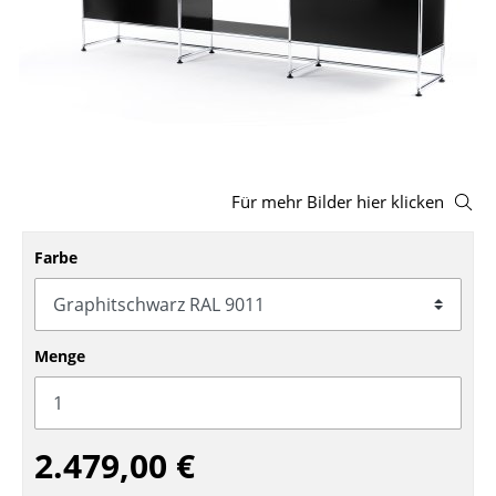
Hocker
Bänke & Liegen
Sitzsäcke
Gartenstühle
Für mehr Bilder hier klicken
Kinderstühle
Schaukelstühle
Farbe
Bürodrehstühle
Konferenzstühle
Menge
Bürosessel
Einzelteile
2.479,00 €
... alle Sitzmöbel