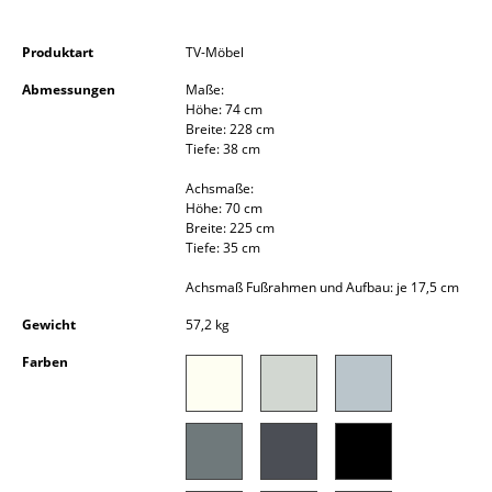
Kleinaufbewahrung
Produktart
TV-Möbel
Einzelteile
Abmessungen
Maße:
... alle Aufbewahrungsmöbel
Höhe: 74 cm
Breite: 228 cm
Tiefe: 38 cm
Licht
Achsmaße:
Hängeleuchten & Deckenleuchten
Höhe: 70 cm
Breite: 225 cm
Tischleuchten
Tiefe: 35 cm
Achsmaß Fußrahmen und Aufbau: je 17,5 cm
Schreibtischleuchten
Gewicht
57,2 kg
Stehleuchten & Leseleuchten
Farben
Bodenleuchten
Wandleuchten
Outdoor-Leuchten