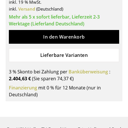
inkl. 19 % MwSt.
Tische
inkl.
Versand
(Deutschland)
Mehr als 5 x sofort lieferbar, Lieferzeit 2-3
Esstische
Werktage (Lieferland Deutschland)
Beistelltische
In den Warenkorb
Couchtische
Schreibtische
Lieferbare Varianten
Sekretäre & PC-Tische
3 % Skonto bei Zahlung per
Banküberweisung
:
Konferenztische
2.404,63 €
(Sie sparen
74,37 €
)
Finanzierung
Stehtische & Stehpulte
mit 0 % für 12 Monate (nur in
Deutschland)
Kindertische
Gartentische
Servierwagen