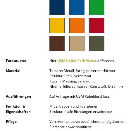
Akkuleuchten
... alle Leuchten
Betten
Doppelbetten
Einzelbetten
Farbmuster
Hier
USM Haller Farbfächer
anfordern
Stapelbetten
Material
Tablare: Metall, farbig pulverbeschichtet
Struktur: Stahl, verchromt
Kinderbetten
Kugeln: Messing, verchromt
Nivellierfüße: schwarzer Kunststoff, Ø 36 mm
Nachttische & Bettzubehör
Ausführungen
Auf Anfrage mit USM Kabeldurchlass
... alle Betten
Funktion &
Mit 2 Klappen und Fußrahmen
Eigenschaften
Struktur in alle Richtungen erweiterbar
Accessoires
Pflege
Verchromte, pulverbeschichtete und gläserne
Uhren
Elemente sowie sämtliche