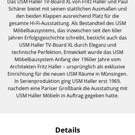
Das USM Haller TV-Board XL von Fritz Haller und Paul
Einzelteile
Schärer bietet mit seinen stattlichen Ausmaßen und
den beiden Klappen ausreichend Platz für die
... alle Tische
gesamte Hi-Fi-Ausstattung. Als Bestandteil des USM
Möbelbausystems, das inzwischen seit den 60er
Aufbewahren
Jahren Erfolgsgeschichte schreibt, besticht auch das
Regale & Schränke
USM Haller TV-Board XL durch Eleganz und
technische Perfektion. Entwickelt wurde das USM
Bücherregale
Möbelbausystem Anfang der 1960er Jahre vom
Architekten Fritz Haller – ursprünglich als exklusive
Wandregale
Einrichtung für die neuen USM Räume in Münsingen.
Sideboards & Kommoden
In Serienproduktion ging USM Haller erst 1969,
nachdem eine Pariser Großbank die Ausstattung mit
TV Möbel
USM Haller Möbeln in Auftrag gegeben hatte.
Beistell- & Rollcontainer
Barmöbel
Details
Garderoben