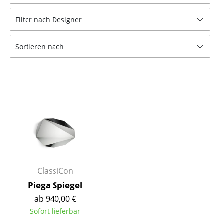
Hocker
Filter nach Designer
Bänke & Liegen
Sortieren nach
Sitzsäcke
Gartenstühle
Kinderstühle
Schaukelstühle
Bürodrehstühle
Konferenzstühle
Bürosessel
ClassiCon
Piega Spiegel
Einzelteile
ab 940,00 €
... alle Sitzmöbel
Sofort lieferbar