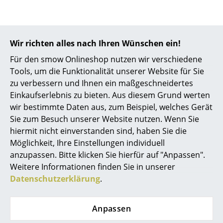
Akkuleuchten
... alle Leuchten
Wir richten alles nach Ihren Wünschen ein!
Betten
Für den smow Onlineshop nutzen wir verschiedene
Tools, um die Funktionalität unserer Website für Sie
Doppelbetten
zu verbessern und Ihnen ein maßgeschneidertes
0341 2222 88 10
Einzelbetten
Einkaufserlebnis zu bieten. Aus diesem Grund werten
Mo-Fr: 9-17 Uhr
wir bestimmte Daten aus, zum Beispiel, welches Gerät
Stapelbetten
Sie zum Besuch unserer Website nutzen. Wenn Sie
hiermit nicht einverstanden sind, haben Sie die
Kinderbetten
Möglichkeit, Ihre Einstellungen individuell
Nachttische & Bettzubehör
anzupassen. Bitte klicken Sie hierfür auf "Anpassen".
Weitere Informationen finden Sie in unserer
... alle Betten
Datenschutzerklärung
.
Accessoires
Anpassen
service@smow.de
Uhren