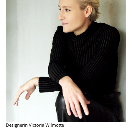
Kleinaufbewahrung
Einzelteile
... alle Aufbewahrungsmöbel
Licht
Hängeleuchten & Deckenleuchten
Tischleuchten
Schreibtischleuchten
Stehleuchten & Leseleuchten
Bodenleuchten
Wandleuchten
Designerin Victoria Wilmotte
Outdoor-Leuchten