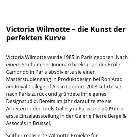
Tische
Esstische
Victoria Wilmotte – die Kunst der
Beistelltische
perfekten Kurve
Couchtische
Victoria Wilmotte wurde 1985 in Paris geboren. Nach
Schreibtische
einem Studium der Innenarchitektur an der École
Sekretäre & PC-Tische
Camondo in Paris absolvierte sie einen
Masterstudiengang in Produktdesign bei Ron Arad
Konferenztische
am Royal College of Art in London. 2008 kehrte sie
nach Paris zurück und gründete ihr eigenes
Stehtische & Stehpulte
Designstudio. Bereits im Jahr darauf zeigte sie
Kindertische
Arbeiten in der Tools Gallery in Paris und 2009 ihre
erste Einzelausstellung in der Galerie Pierre Bergé &
Gartentische
Associés in Brüssel.
Servierwagen
Seither realisierte Wilmotte Projekte für