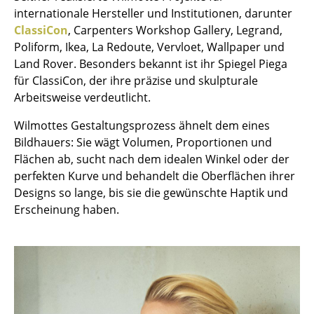
internationale Hersteller und Institutionen, darunter
Einzelteile
ClassiCon
, Carpenters Workshop Gallery, Legrand,
... alle Tische
Poliform, Ikea, La Redoute, Vervloet, Wallpaper und
Land Rover. Besonders bekannt ist ihr Spiegel Piega
Aufbewahren
für ClassiCon, der ihre präzise und skulpturale
Arbeitsweise verdeutlicht.
Regale & Schränke
Wilmottes Gestaltungsprozess ähnelt dem eines
Bücherregale
Bildhauers: Sie wägt Volumen, Proportionen und
Flächen ab, sucht nach dem idealen Winkel oder der
Wandregale
perfekten Kurve und behandelt die Oberflächen ihrer
Sideboards & Kommoden
Designs so lange, bis sie die gewünschte Haptik und
Erscheinung haben.
TV Möbel
Beistell- & Rollcontainer
Barmöbel
Garderoben