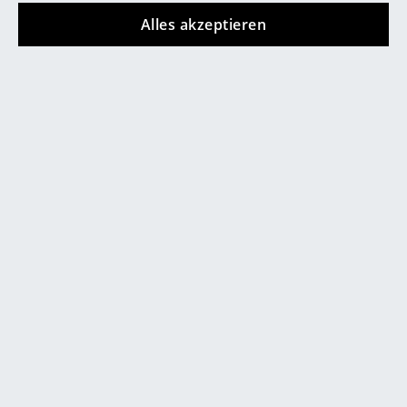
Alles akzeptieren
Spiegel
Figuren & Miniaturen
Vasen
Tabletts
Büroutensilien
Store vor Ort kontaktieren
Aufbewahrungsboxen
Decken
Kissen
Teppiche
Vorhänge
... alle Accessoires