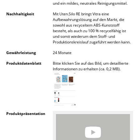
und ein mildes, neutrales Reinigungsmittel.
Akkuleuchten
Nachhaltigkeit
Mit Uten.Silo RE bringt Vitra eine
... alle Leuchten
Aufbewahrungslösung auf den Markt, die
sowohl aus recyceltem ABS-Kunststoff
besteht, als auch zu 100 % recycelfähig ist
Betten
und somit wiederum dem Stoff- und
Produktionskreislauf zugeführt werden kann.
Doppelbetten
Gewährleistung
24 Monate
Einzelbetten
Produktdatenblatt
Bitte klicken Sie auf das Bild, um detaillierte
Informationen zu erhalten (ca. 0,2 MB).
Stapelbetten
Kinderbetten
Nachttische & Bettzubehör
... alle Betten
Produktpräsentation
Accessoires
Uhren