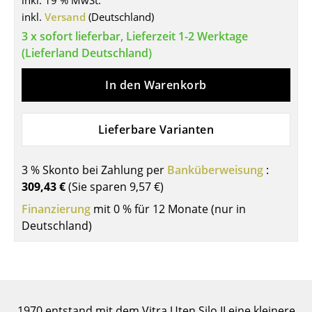
inkl. 19 % MwSt.
inkl.
Versand
(Deutschland)
Tische
3 x sofort lieferbar, Lieferzeit 1-2 Werktage
Esstische
(Lieferland Deutschland)
Beistelltische
In den Warenkorb
Couchtische
Lieferbare Varianten
Schreibtische
Sekretäre & PC-Tische
3 % Skonto bei Zahlung per
Banküberweisung
:
Konferenztische
309,43 €
(Sie sparen
9,57 €
)
Finanzierung
mit 0 % für 12 Monate (nur in
Stehtische & Stehpulte
Deutschland)
Kindertische
Gartentische
Servierwagen
1970 entstand mit dem Vitra Uten.Silo II eine kleinere