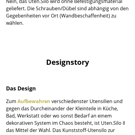
Artemide
Nein, das Uten.Silo wird ohne Befestigungsmaterial
geliefert. Die Schrauben/Dübel sind abhängig von den
Cassina
Gegebenheiten vor Ort (Wandbeschaffenheit) zu
wählen.
Fritz Hansen
HAY
Knoll International
Designstory
Louis Poulsen
Muuto
Nils Holger Moormann
Das Design
Richard Lampert
Zum
Aufbewahren
verschiedenster Utensilien und
gegen das Durcheinander der Kleinteile in Küche,
Thonet
Bad, Werkstatt oder wo sonst Bedarf an einem
USM Haller
dekorativen System im Chaos besteht, ist Uten.Silo II
das Mittel der Wahl. Das Kunststoff-Utensilo zur
Vitra