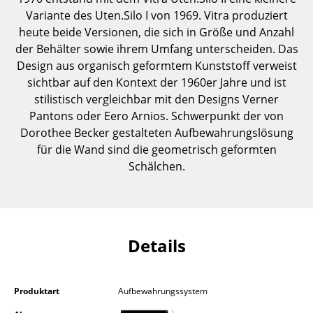
Einzelteile
Variante des Uten.Silo I von 1969. Vitra produziert
heute beide Versionen, die sich in Größe und Anzahl
... alle Tische
der Behälter sowie ihrem Umfang unterscheiden. Das
Design aus organisch geformtem Kunststoff verweist
Aufbewahren
sichtbar auf den Kontext der 1960er Jahre und ist
stilistisch vergleichbar mit den Designs Verner
Regale & Schränke
Pantons oder Eero Arnios. Schwerpunkt der von
Bücherregale
Dorothee Becker gestalteten Aufbewahrungslösung
für die Wand sind die geometrisch geformten
Wandregale
Schälchen.
Sideboards & Kommoden
TV Möbel
Details
Beistell- & Rollcontainer
Barmöbel
Produktart
Aufbewahrungssystem
Garderoben