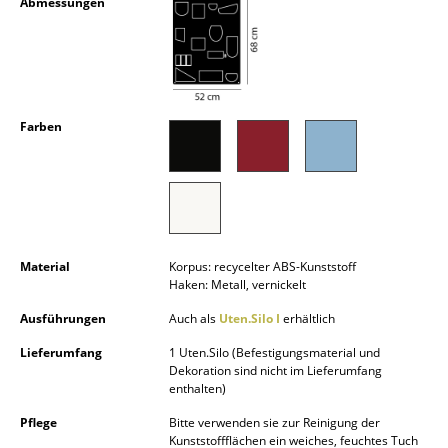
Abmessungen
Kleinaufbewahrung
Einzelteile
... alle Aufbewahrungsmöbel
Farben
Licht
Hängeleuchten & Deckenleuchten
Tischleuchten
Schreibtischleuchten
Material
Korpus: recycelter ABS-Kunststoff
Haken: Metall, vernickelt
Stehleuchten & Leseleuchten
Ausführungen
Auch als
Uten.Silo I
erhältlich
Bodenleuchten
Lieferumfang
1 Uten.Silo (Befestigungsmaterial und
Dekoration sind nicht im Lieferumfang
Wandleuchten
enthalten)
Pflege
Bitte verwenden sie zur Reinigung der
Outdoor-Leuchten
Kunststoffflächen ein weiches, feuchtes Tuch