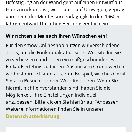
Befestigung an der Wand geht auf einen Entwurf aus
Holz zurück und ist, wenn auch auf Umwegen, geprägt
... alle Hersteller A-Z
von Ideen der Montessori-Pädagogik: In den 1960er
Jahren entwarf Dorothee Becker eigentlich ein
Designer
Holzspielzeug bestehend aus geometrischen Figuren,
Alvar Aalto
Wir richten alles nach Ihren Wünschen ein!
die in die entsprechenden Auslassungen in einer
Holzplatte einzusetzen sind. Mit Unterstützung des
Für den smow Onlineshop nutzen wir verschiedene
Arne Jacobsen
Designers Ingo Maurer, mit dem Becker zu der Zeit
Tools, um die Funktionalität unserer Website für Sie
verheiratet war, entwickelte sich aus der Idee des
Charles & Ray Eames
zu verbessern und Ihnen ein maßgeschneidertes
Holzspielzeuges schließlich ein Aufbewahrungsobjekt,
Einkaufserlebnis zu bieten. Aus diesem Grund werten
Eero Saarinen
bei dem auf einer Platte befestigte Schalen in
wir bestimmte Daten aus, zum Beispiel, welches Gerät
verschiedenen Größen und Formen sowie
Sie zum Besuch unserer Website nutzen. Wenn Sie
Egon Eiermann
Metallhaken zum Verstauen diverser Gegenstände
hiermit nicht einverstanden sind, haben Sie die
dienen. Das daraus resultierende Uten.Silo II ist die
Eileen Gray
Möglichkeit, Ihre Einstellungen individuell
1970 designte zweite Version des ursprünglichen
anzupassen. Bitte klicken Sie hierfür auf "Anpassen".
Jean Prouvé
Uten.Silos I. Vitra produziert heute beide Versionen,
Weitere Informationen finden Sie in unserer
die sich in Größe und Anzahl der Behälter sowie
Datenschutzerklärung
.
Le Corbusier
ihrem Umfang unterscheiden. Uten.Silo I ist 87 x 67
cm, Uten.Silo II 68 x 52 cm groß.
Ludwig Mies van der Rohe