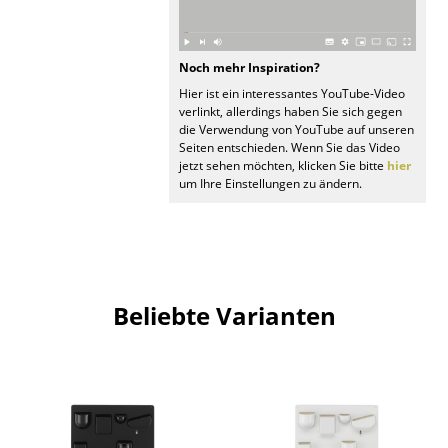
Spiegel
Figuren & Miniaturen
Noch mehr Inspiration?
Hier ist ein interessantes YouTube-Video
Vasen
verlinkt, allerdings haben Sie sich gegen
die Verwendung von YouTube auf unseren
Tabletts
Seiten entschieden. Wenn Sie das Video
jetzt sehen möchten, klicken Sie bitte
hier
um Ihre Einstellungen zu ändern.
Büroutensilien
Aufbewahrungsboxen
Decken
Kissen
Beliebte Varianten
Teppiche
Vorhänge
... alle Accessoires