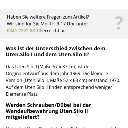
Büro
?
Haben Sie weitere Fragen zum Artikel?
Arbeitsplatz
Wir sind für Sie Mo.-Fr. 9-17 Uhr unter
0341 2222 88 10
erreichbar.
Management Büro
Konferenzraum
Was ist der Unterschied zwischen dem
Uten.Silo I und dem Uten.Silo II?
Empfang
Das Uten.Silo I (Maße 67 x 87 cm) ist der
Cafeteria
Originalentwurf aus dem Jahr 1969. Die kleinere
Branchenlösungen
Version (Uten.Silo II, Maße 52 x 68 cm) entstand 1970.
Auf dem Uten.Silo II finden entsprechend weniger
Sicheres Arbeiten
Elemente Platz.
Werden Schrauben/Dübel bei der
Hersteller & Designer
Wandaufbewahrung Uten.Silo II
mitgeliefert?
Hersteller