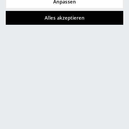
Anpassen
Marcel Breuer
Alles akzeptieren
Philippe Starck
Verner Panton
... alle Designer A-Z
Themen
Neu bei smow
Inspiration
Special Editions
Designklassiker
Frauen im Design