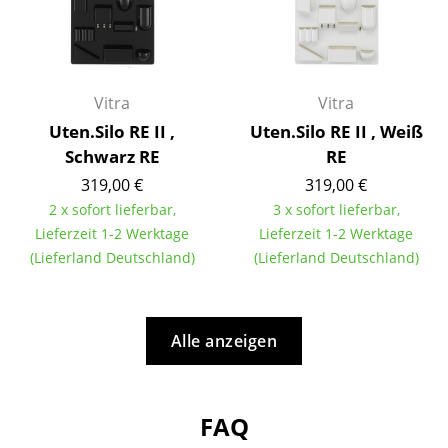
Räume
Zuhause
Vitra
Vitra
Wohnzimmer
Uten.Silo RE II ,
Uten.Silo RE II , Weiß
Esszimmer
Schwarz RE
RE
319,00 €
319,00 €
Schlafzimmer
2 x sofort lieferbar,
3 x sofort lieferbar,
Kinderzimmer
Lieferzeit 1-2 Werktage
Lieferzeit 1-2 Werktage
(Lieferland Deutschland)
(Lieferland Deutschland)
Arbeitszimmer
Diele
Alle anzeigen
Badezimmer
Stauraum
FAQ
Balkon & Garten