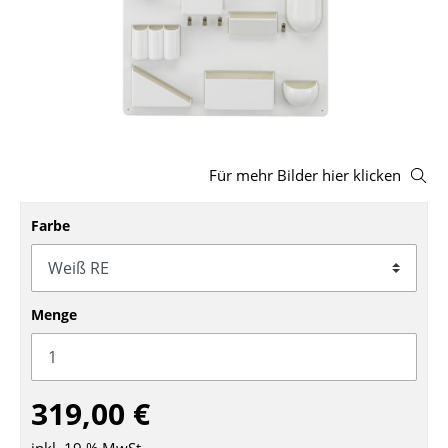
Hocker
Bänke & Liegen
Sitzsäcke
Gartenstühle
Für mehr Bilder hier klicken
Kinderstühle
Farbe
Schaukelstühle
Bürodrehstühle
Konferenzstühle
Menge
Bürosessel
Einzelteile
319,00 €
... alle Sitzmöbel