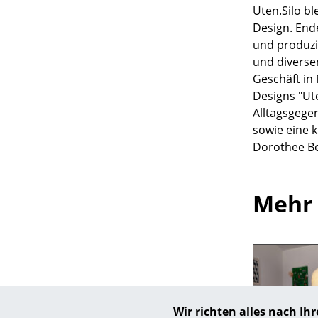
Uten.Silo bl
Design. End
und produzi
und diverse
Geschäft in
Designs "Ute
Alltagsgege
sowie eine 
Dorothee Be
Mehr 
Wir richten alles nach I