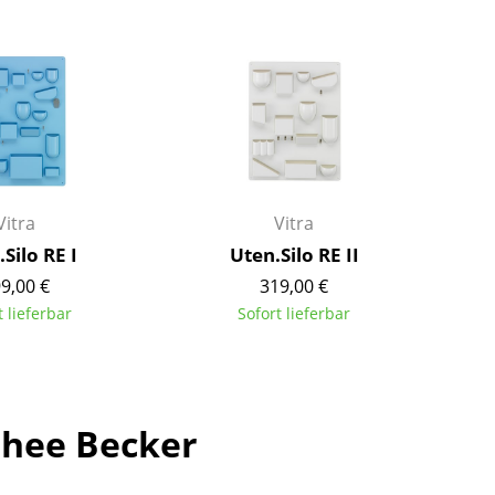
Barmöbel
Outdoor-Leuchten
Garderoben
Akkuleuchten
Kleinaufbewahrung
... alle Leuchten
Einzelteile
... alle Aufbewahrungsmöbel
USM Haller Konfigurator
Vitra
Vitra
Silo RE I
Uten.Silo RE II
9,00 €
319,00 €
t lieferbar
Sofort lieferbar
Zuhause
Wohnzimmer
hee Becker
Esszimmer
Schlafzimmer