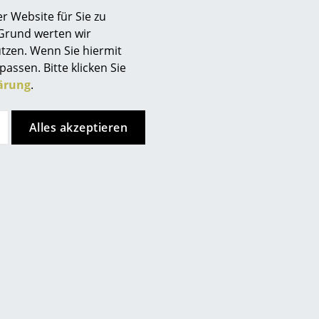
r Website für Sie zu
 Grund werten wir
tzen. Wenn Sie hiermit
passen. Bitte klicken Sie
ärung
.
Unternehmen
Über uns
Alles akzeptieren
smow vor Ort
Katalog
Jobs bei smow
de
Store vor Ort kontaktieren
Arbeiten bei smow
Newsletter
Journal
Presse
Impressum
Stores