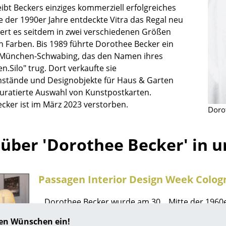
Richard Lampert
Ludwig Mies van der Rohe
eibt Beckers einziges kommerziell erfolgreiches
Thonet
Marcel Breuer
e der 1990er Jahre entdeckte Vitra das Regal neu
ert es seitdem in zwei verschiedenen Größen
USM Haller
Philippe Starck
n Farben. Bis 1989 führte Dorothee Becker ein
Vitra
Verner Panton
 München-Schwabing, das den Namen ihres
... alle Hersteller A-Z
... alle Designer A-Z
n.Silo" trug. Dort verkaufte sie
nstände und Designobjekte für Haus & Garten
Neu bei smow
kuratierte Auswahl von Kunstpostkarten.
Inspiration
cker ist im März 2023 verstorben.
Doro
Special Editions
Designklassiker
über 'Dorothee Becker' in 
Frauen im Design
Bauhaus Design
Midcentury Design
Passagen Interior Design Week Colog
Skandinavisches De
Italienisches Design
...Dorothee Becker wurde am 30... Mitte der 196
Nachhaltiges Desig
Design M als Plattform für Ingo Maurers Entwürf
hren Wünschen ein!
Natürliche Material