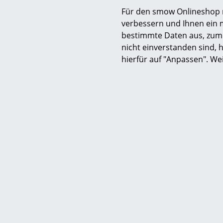
Für den smow Onlineshop nu
verbessern und Ihnen ein 
bestimmte Daten aus, zum 
nicht einverstanden sind, h
Alle '
Doroth
hierfür auf "Anpassen". We
S
K
B
V
F
R
Un
A
D