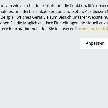
Entwürfe und seine Lampendesigns...
tzen wir verschiedene Tools, um die Funktionalität unsere
Farbwelten
maßgeschneidertes Einkaufserlebnis zu bieten. Aus diesem
Das Original
Beispiel, welches Gerät Sie zum Besuch unserer Website nu
Geschenkideen
aben Sie die Möglichkeit, Ihre Einstellungen individuell anzu
ee Becker
' Posts
itere Informationen finden Sie in unserer
Datenschutzerkl
ervice
ontakt
Anpassen
ezahlung
ersand
AQ
0341 2222 88 10
service@smow.
ückgabe & Umtausch
Mo-Fr: 9-17 Uhr
sere Vorteile auf einen Blick
GB
atenschutz
Projektplanung