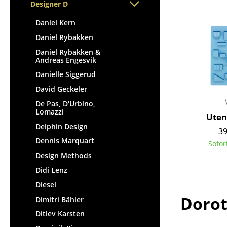
Stehpulte
Designer D
Hocker
Kindertische
Bänke & Liegen
Daniel Kern
Gartentische
Sitzsäcke
Daniel Rybakken
Servierwagen
Gartenstühle
Daniel Rybakken &
Einzelteile
Andreas Engesvik
Kinderstühle
... alle Tische
Danielle Siggerud
Schaukelstühle
David Geckeler
Bürodrehstühle
De Pas, D'Urbino,
Konferenzstühle
Lomazzi
Uten.
Bürosessel
Delphin Design
39
Einzelteile
Dennis Marquart
Sofor
... alle Sitzmöbel
Design Methods
Didi Lenz
Diesel
Dorot
Dimitri Bähler
Ditlev Karsten