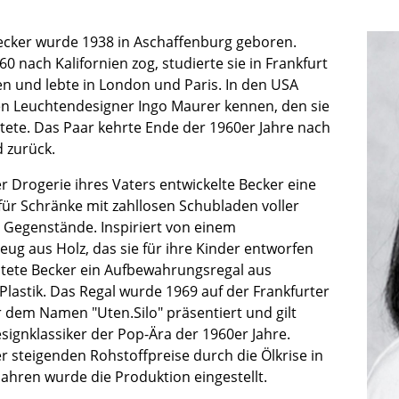
Kinderzimmer
Arbeitszimmer
cker wurde 1938 in Aschaffenburg geboren.
Diele
60 nach Kalifornien zog, studierte sie in Frankfurt
 und lebte in London und Paris. In den USA
Badezimmer
den Leuchtendesigner Ingo Maurer kennen, den sie
Stauraum
atete. Das Paar kehrte Ende der 1960er Jahre nach
Balkon & Garten
 zurück.
Hersteller
Designer
er Drogerie ihres Vaters entwickelte Becker eine
für Schränke mit zahllosen Schubladen voller
Artemide
Alvar Aalto
Gegenstände. Inspiriert von einem
Cassina
Arne Jacobsen
eug aus Holz, das sie für ihre Kinder entworfen
Fritz Hansen
Charles & Ray Eames
altete Becker ein Aufbewahrungsregal aus
HAY
Eero Saarinen
lastik. Das Regal wurde 1969 auf der Frankfurter
Knoll International
Egon Eiermann
 dem Namen "Uten.Silo" präsentiert und gilt
signklassiker der Pop-Ära der 1960er Jahre.
Louis Poulsen
Eileen Gray
r steigenden Rohstoffpreise durch die Ölkrise in
Muuto
Jean Prouvé
Jahren wurde die Produktion eingestellt.
Nils Holger Moormann
Le Corbusier