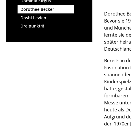
Dominik Kirgus
Dorothee Becker
Dorothee Be
Doshi Levien
Bevor sie 19
Dreipunkt4!
und München
lernte sie 
später heir
Deutschland
Bereits in d
Faszination 
spannender 
Kinderspielz
hatte, gest
formbarem P
Messe unter
heute als De
Aufgrund de
den 1970er 