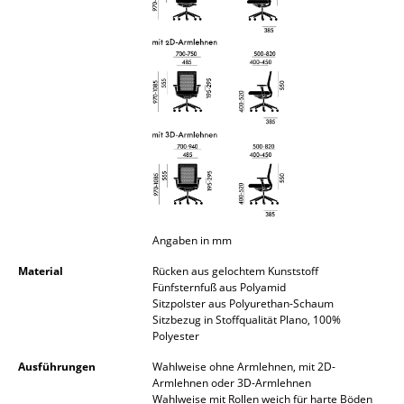
Akkuleuchten
... alle Leuchten
Betten
Doppelbetten
Einzelbetten
Stapelbetten
Kinderbetten
Angaben in mm
Material
Rücken aus gelochtem Kunststoff
Nachttische & Bettzubehör
Fünfsternfuß aus Polyamid
Sitzpolster aus Polyurethan-Schaum
... alle Betten
Sitzbezug in Stoffqualität Plano, 100%
Polyester
Accessoires
Ausführungen
Wahlweise ohne Armlehnen, mit 2D-
Armlehnen oder 3D-Armlehnen
Uhren
Wahlweise mit Rollen weich für harte Böden