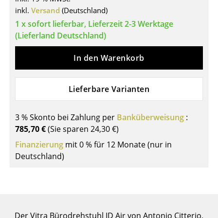
Einzelteile
inkl.
Versand
(Deutschland)
1 x sofort lieferbar, Lieferzeit 2-3 Werktage
... alle Tische
(Lieferland Deutschland)
Aufbewahren
In den Warenkorb
Regale & Schränke
Lieferbare Varianten
Bücherregale
Wandregale
3 % Skonto bei Zahlung per
Banküberweisung
:
785,70 €
(Sie sparen
24,30 €
)
Sideboards & Kommoden
Finanzierung
mit 0 % für 12 Monate (nur in
TV Möbel
Deutschland)
Beistell- & Rollcontainer
Barmöbel
Garderoben
Der Vitra Bürodrehstuhl ID Air von Antonio Citterio,