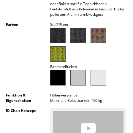
oder Rollen hart für Teppichböden
Spiegel
Fünfsternfuß aus Polyamid in basic dark oder
poliertem Aluminium-Druckguss
Figuren & Miniaturen
Farben
Stoff Plano
Vasen
Tabletts
Büroutensilien
Aufbewahrungsboxen
Rahmen/Rücken
Decken
Kissen
Funktion &
Höhenverstellbar
Eigenschaften
Maximale Belastbarkeit: 150 kg
Teppiche
ID Chair Konzept
Vorhänge
... alle Accessoires