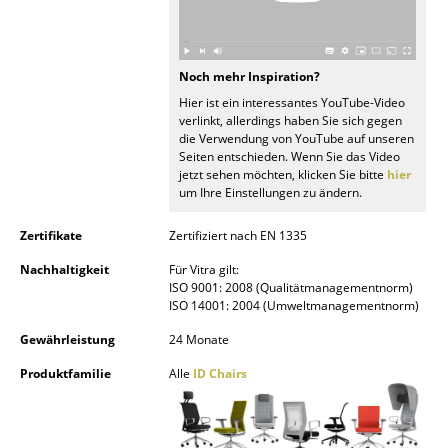
Räume
Zuhause
Noch mehr Inspiration?
Hier ist ein interessantes YouTube-Video
Wohnzimmer
verlinkt, allerdings haben Sie sich gegen
die Verwendung von YouTube auf unseren
Esszimmer
Seiten entschieden. Wenn Sie das Video
jetzt sehen möchten, klicken Sie bitte
hier
Schlafzimmer
um Ihre Einstellungen zu ändern.
Kinderzimmer
Zertifikate
Zertifiziert nach EN 1335
Nachhaltigkeit
Für Vitra gilt:
Arbeitszimmer
ISO 9001: 2008 (Qualitätmanagementnorm)
ISO 14001: 2004 (Umweltmanagementnorm)
Diele
Gewährleistung
24 Monate
Badezimmer
Produktfamilie
Alle
ID Chairs
Stauraum
Balkon & Garten