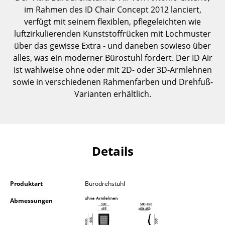
Kleinaufbewahrung
im Rahmen des ID Chair Concept 2012 lanciert,
verfügt mit seinem flexiblen, pflegeleichten wie
Einzelteile
luftzirkulierenden Kunststoffrücken mit Lochmuster
über das gewisse Extra - und daneben sowieso über
... alle Aufbewahrungsmöbel
alles, was ein moderner Bürostuhl fordert. Der ID Air
ist wahlweise ohne oder mit 2D- oder 3D-Armlehnen
Licht
sowie in verschiedenen Rahmenfarben und Drehfuß-
Hängeleuchten & Deckenleuchten
Varianten erhältlich.
Tischleuchten
Schreibtischleuchten
Details
Stehleuchten & Leseleuchten
Bodenleuchten
Produktart
Bürodrehstuhl
Wandleuchten
Abmessungen
Outdoor-Leuchten