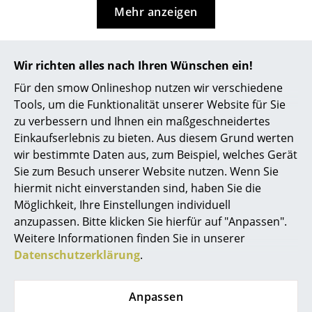
Mehr anzeigen
... alle Hersteller A-Z
Designer
Wir richten alles nach Ihren Wünschen ein!
Designstory
Alvar Aalto
Für den smow Onlineshop nutzen wir verschiedene
Tools, um die Funktionalität unserer Website für Sie
Arne Jacobsen
zu verbessern und Ihnen ein maßgeschneidertes
Das Design
Einkaufserlebnis zu bieten. Aus diesem Grund werten
Charles & Ray Eames
wir bestimmte Daten aus, zum Beispiel, welches Gerät
Der Vitra Bürodrehstuhl ID Air ist ein Modell aus der
Eero Saarinen
Sie zum Besuch unserer Website nutzen. Wenn Sie
Bürostuhl-Kollektion ID Chairs, die Antonio Citterio
hiermit nicht einverstanden sind, haben Sie die
zwischen 2010 und 2012 für Vitra entwickelt hat. Mit
Egon Eiermann
Möglichkeit, Ihre Einstellungen individuell
dem ID Chair Concept beabsichtigte Citterio, auf die
anzupassen. Bitte klicken Sie hierfür auf "Anpassen".
Eileen Gray
unterschiedlichen Anforderungen der Büroarbeit zu
Weitere Informationen finden Sie in unserer
reagieren. Dies macht sich nicht nur hinsichtlich der
Jean Prouvé
Datenschutzerklärung
.
Funktionalität, sondern auch in Sachen Ästhetik und
Wertigkeit der einzelnen Modelle bemerkbar. So kann
Le Corbusier
bei den Vitra ID Chairs, zu denen neben dem ID Air
Anpassen
Ludwig Mies van der Rohe