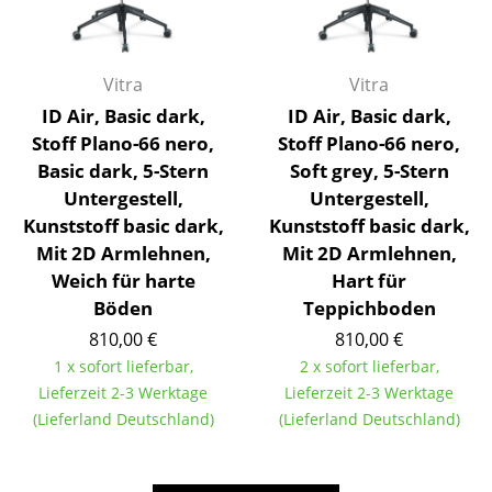
Artemide
Cassina
Vitra
Vitra
Fritz Hansen
ID Air, Basic dark,
ID Air, Basic dark,
HAY
Stoff Plano-66 nero,
Stoff Plano-66 nero,
Basic dark, 5-Stern
Soft grey, 5-Stern
Knoll International
Untergestell,
Untergestell,
Louis Poulsen
Kunststoff basic dark,
Kunststoff basic dark,
Mit 2D Armlehnen,
Mit 2D Armlehnen,
Muuto
Weich für harte
Hart für
Böden
Teppichboden
Nils Holger Moormann
810,00 €
810,00 €
Richard Lampert
1 x sofort lieferbar,
2 x sofort lieferbar,
Lieferzeit 2-3 Werktage
Lieferzeit 2-3 Werktage
Thonet
(Lieferland Deutschland)
(Lieferland Deutschland)
USM Haller
Vitra