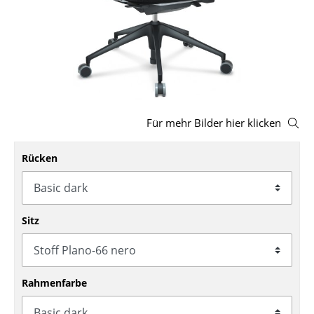
Hocker
Bänke & Liegen
Sitzsäcke
Gartenstühle
Für mehr Bilder hier klicken
Kinderstühle
Rücken
Schaukelstühle
Bürodrehstühle
Konferenzstühle
Sitz
Bürosessel
Einzelteile
Rahmenfarbe
... alle Sitzmöbel