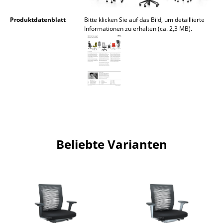
Büro
Produktdatenblatt
Bitte klicken Sie auf das Bild, um detaillierte
Informationen zu erhalten (ca. 2,3 MB).
Arbeitsplatz
Management Büro
Konferenzraum
Empfang
Cafeteria
Branchenlösungen
Beliebte Varianten
Sicheres Arbeiten
Hersteller & Designer
Hersteller