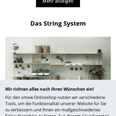
Artemide
Mehr anzeigen
Cassina
Fritz Hansen
Das String System
HAY
Knoll International
Louis Poulsen
Muuto
Nils Holger Moormann
Richard Lampert
Wir richten alles nach Ihren Wünschen ein!
Thonet
Für den smow Onlineshop nutzen wir verschiedene
Tools, um die Funktionalität unserer Website für Sie
USM Haller
String Regal mit einer Kombination aus Boden- und
zu verbessern und Ihnen ein maßgeschneidertes
Wandleitern
Vitra
Einkaufserlebnis zu bieten. Aus diesem Grund werten