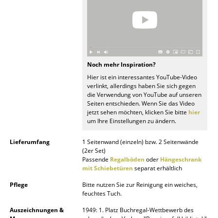
Spiegel
Figuren & Miniaturen
Vasen
Noch mehr Inspiration?
Tabletts
Hier ist ein interessantes YouTube-Video
verlinkt, allerdings haben Sie sich gegen
Büroutensilien
die Verwendung von YouTube auf unseren
Seiten entschieden. Wenn Sie das Video
Aufbewahrungsboxen
jetzt sehen möchten, klicken Sie bitte
hier
um Ihre Einstellungen zu ändern.
Decken
Lieferumfang
1 Seitenwand (einzeln) bzw. 2 Seitenwände
Kissen
(2er Set)
Passende
Regalböden
oder
Hängeschrank
Teppiche
mit Schiebetüren
separat erhältlich
Pflege
Bitte nutzen Sie zur Reinigung ein weiches,
Vorhänge
feuchtes Tuch.
... alle Accessoires
Auszeichnungen &
1949: 1. Platz Buchregal-Wettbewerb des