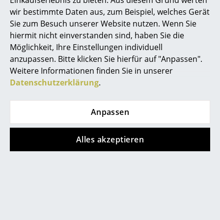
wir bestimmte Daten aus, zum Beispiel, welches Gerät
... alle Hersteller A-Z
Sie zum Besuch unserer Website nutzen. Wenn Sie
hiermit nicht einverstanden sind, haben Sie die
Designer
Möglichkeit, Ihre Einstellungen individuell
anzupassen. Bitte klicken Sie hierfür auf "Anpassen".
Alvar Aalto
Weitere Informationen finden Sie in unserer
Arne Jacobsen
Datenschutzerklärung
.
Charles & Ray Eames
Anpassen
Eero Saarinen
Egon Eiermann
Alles akzeptieren
Noch mehr Inspiration?
Hier ist ein interessantes YouTube-Video verlinkt,
Eileen Gray
allerdings haben Sie sich gegen die Verwendung
Jean Prouvé
von YouTube auf unseren Seiten entschieden.
Wenn Sie das Video jetzt sehen möchten, klicken
Le Corbusier
Sie bitte
hier
um Ihre Einstellungen zu ändern.
Ludwig Mies van der Rohe