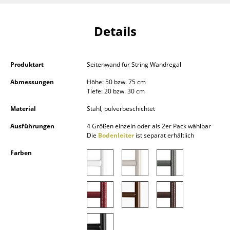
Kleinaufbewahrung
Details
Einzelteile
... alle Aufbewahrungsmöbel
Produktart
Seitenwand für String Wandregal
Licht
Abmessungen
Höhe: 50 bzw. 75 cm
Tiefe: 20 bzw. 30 cm
Hängeleuchten & Deckenleuchten
Material
Stahl, pulverbeschichtet
Tischleuchten
Ausführungen
4 Größen einzeln oder als 2er Pack wählbar
Die
Bodenleiter
ist separat erhältlich
Schreibtischleuchten
Farben
Stehleuchten & Leseleuchten
Bodenleuchten
Wandleuchten
Outdoor-Leuchten