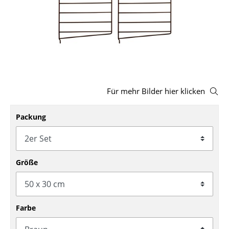
Hocker
Bänke & Liegen
Sitzsäcke
Gartenstühle
Für mehr Bilder hier klicken
Kinderstühle
Schaukelstühle
Packung
Bürodrehstühle
Konferenzstühle
Größe
Bürosessel
Einzelteile
Farbe
... alle Sitzmöbel