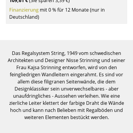
109,61 €
(Sie sparen
3,39 €
)
Einzelteile
Finanzierung
mit 0 % für 12 Monate (nur in
Deutschland)
... alle Tische
Aufbewahren
Regale & Schränke
Das Regalsystem String, 1949 vom schwedischen
Bücherregale
Architekten und Designer Nisse Strinning und seiner
Wandregale
Frau Kajsa Strinning entworfen, wird von den
feingliedrigen Wandleitern eingerahmt. Es sind vor
Sideboards & Kommoden
allem diese filigranen Seitenwände, die dem
Designklassiker sein unverwechselbares - aber
TV Möbel
unaufdringliches - Aussehen verleihen. Wie eine
Beistell- & Rollcontainer
zierliche Leiter klettert der farbige Draht die Wände
hoch und kann nach Belieben mit Regalböden und
Barmöbel
weiteren Elementen bestückt werden.
Garderoben