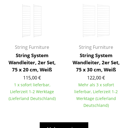
Büro
Arbeitsplatz
Management Büro
Konferenzraum
String Furniture
String Furniture
String System
String System
Empfang
Wandleiter, 2er Set,
Wandleiter, 2er Set,
Cafeteria
75 x 20 cm, Weiß
75 x 30 cm, Weiß
115,00 €
122,00 €
Branchenlösungen
1 x sofort lieferbar,
Mehr als 3 x sofort
Sicheres Arbeiten
Lieferzeit 1-2 Werktage
lieferbar, Lieferzeit 1-2
(Lieferland Deutschland)
Werktage (Lieferland
Hersteller & Designer
Deutschland)
Hersteller