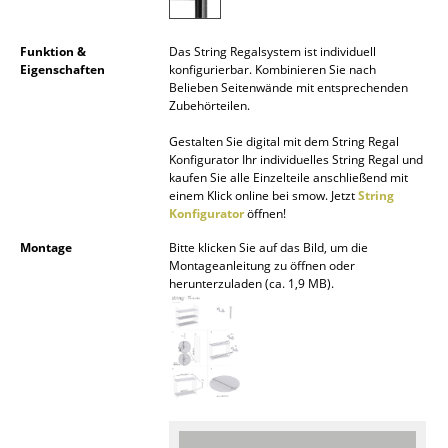
Akkuleuchten
Funktion &
Das String Regalsystem ist individuell
... alle Leuchten
Eigenschaften
konfigurierbar. Kombinieren Sie nach
Belieben Seitenwände mit entsprechenden
Betten
Zubehörteilen.
Gestalten Sie digital mit dem String Regal
Doppelbetten
Konfigurator Ihr individuelles String Regal und
kaufen Sie alle Einzelteile anschließend mit
Einzelbetten
einem Klick online bei smow. Jetzt
String
Konfigurator
öffnen!
Stapelbetten
Montage
Bitte klicken Sie auf das Bild, um die
Kinderbetten
Montageanleitung zu öffnen oder
herunterzuladen (ca. 1,9 MB).
Nachttische & Bettzubehör
... alle Betten
Accessoires
Uhren