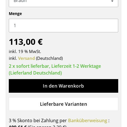
Tische
Menge
Esstische
Beistelltische
113,00 €
Couchtische
inkl. 19 % MwSt.
Schreibtische
inkl.
Versand
(Deutschland)
Sekretäre & PC-Tische
2 x sofort lieferbar, Lieferzeit 1-2 Werktage
(Lieferland Deutschland)
Konferenztische
In den Warenkorb
Stehtische & Stehpulte
Kindertische
Lieferbare Varianten
Gartentische
3 % Skonto bei Zahlung per
Banküberweisung
:
Servierwagen