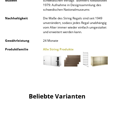
Museen
schwedischen Verlags "Bonniers folkbibliotek"
1979: Aufnahme in Designsammlung des
Räume
schwedischen Nationalmuseums
Zuhause
Nachhaltigkeit
Die Maße des String Regals sind seit 1949
unverändert, sodass jedes Regal unabhängig
vom Alter immer wieder einfach umgestaltet
Wohnzimmer
und erweitert werden kann.
Esszimmer
Gewährleistung
24 Monate
Schlafzimmer
Produktfamilie
Alle String Produkte
Kinderzimmer
Arbeitszimmer
Diele
Badezimmer
Beliebte Varianten
Stauraum
Balkon & Garten