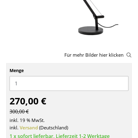
Hocker
Bänke & Liegen
Sitzsäcke
Gartenstühle
Für mehr Bilder hier klicken
Kinderstühle
Schaukelstühle
Menge
Bürodrehstühle
Konferenzstühle
270,00 €
Bürosessel
300,00 €
Einzelteile
inkl. 19 % MwSt.
inkl.
Versand
(Deutschland)
... alle Sitzmöbel
1 x sofort lieferbar, Lieferzeit 1-2 Werktage