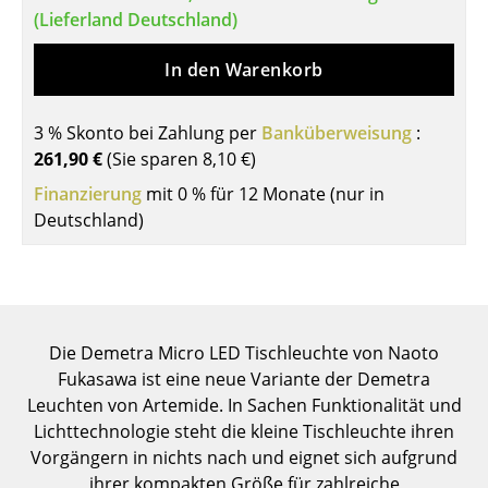
(Lieferland Deutschland)
Tische
In den Warenkorb
Esstische
Beistelltische
3 % Skonto bei Zahlung per
Banküberweisung
:
261,90 €
(Sie sparen
8,10 €
)
Couchtische
Finanzierung
mit 0 % für 12 Monate (nur in
Schreibtische
Deutschland)
Sekretäre & PC-Tische
Konferenztische
Stehtische & Stehpulte
Die Demetra Micro LED Tischleuchte von Naoto
Kindertische
Fukasawa ist eine neue Variante der Demetra
Leuchten von Artemide. In Sachen Funktionalität und
Gartentische
Lichttechnologie steht die kleine Tischleuchte ihren
Vorgängern in nichts nach und eignet sich aufgrund
Servierwagen
ihrer kompakten Größe für zahlreiche