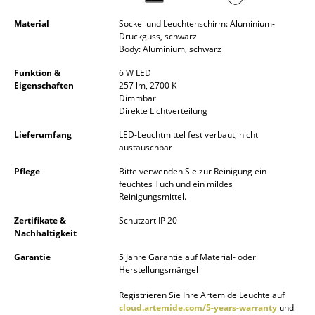
Kleinaufbewahrung
Material
Sockel und Leuchtenschirm: Aluminium-
Druckguss, schwarz
Einzelteile
Body: Aluminium, schwarz
... alle Aufbewahrungsmöbel
Funktion &
6 W LED
Eigenschaften
257 lm, 2700 K
Dimmbar
Licht
Direkte Lichtverteilung
Hängeleuchten & Deckenleuchten
Lieferumfang
LED-Leuchtmittel fest verbaut, nicht
austauschbar
Tischleuchten
Pflege
Bitte verwenden Sie zur Reinigung ein
feuchtes Tuch und ein mildes
Schreibtischleuchten
Reinigungsmittel.
Stehleuchten & Leseleuchten
Zertifikate &
Schutzart IP 20
Nachhaltigkeit
Bodenleuchten
Garantie
5 Jahre Garantie auf Material- oder
Herstellungsmängel
Wandleuchten
Registrieren Sie Ihre Artemide Leuchte auf
Outdoor-Leuchten
cloud.artemide.com/5-years-warranty
und