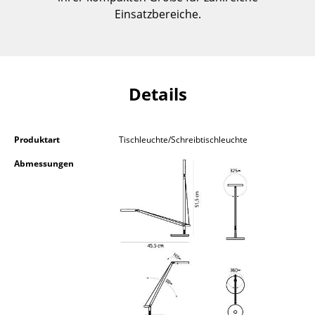
Einzelteile
Einsatzbereiche.
... alle Tische
Aufbewahren
Details
Regale & Schränke
Bücherregale
Produktart
Tischleuchte/Schreibtischleuchte
Wandregale
Abmessungen
Sideboards & Kommoden
TV Möbel
Beistell- & Rollcontainer
Barmöbel
Garderoben