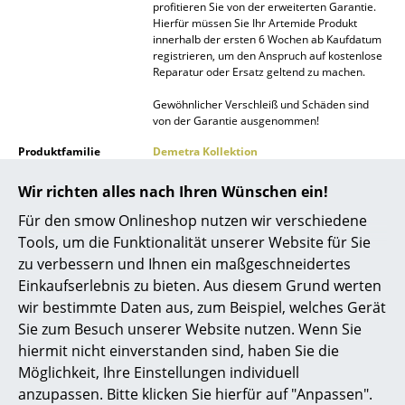
profitieren Sie von der erweiterten Garantie.
Akkuleuchten
Hierfür müssen Sie Ihr Artemide Produkt
innerhalb der ersten 6 Wochen ab Kaufdatum
... alle Leuchten
registrieren, um den Anspruch auf kostenlose
Reparatur oder Ersatz geltend zu machen.
Betten
Gewöhnlicher Verschleiß und Schäden sind
von der Garantie ausgenommen!
Doppelbetten
Produktfamilie
Demetra Kollektion
Einzelbetten
Wir richten alles nach Ihren Wünschen ein!
Stapelbetten
Für den smow Onlineshop nutzen wir verschiedene
Kinderbetten
Tools, um die Funktionalität unserer Website für Sie
zu verbessern und Ihnen ein maßgeschneidertes
Nachttische & Bettzubehör
Einkaufserlebnis zu bieten. Aus diesem Grund werten
Produktdatenblatt
Bitte klicken Sie auf das Bild, um detaillierte
wir bestimmte Daten aus, zum Beispiel, welches Gerät
... alle Betten
Informationen zu erhalten (ca. 0,1 MB).
Sie zum Besuch unserer Website nutzen. Wenn Sie
hiermit nicht einverstanden sind, haben Sie die
Accessoires
Möglichkeit, Ihre Einstellungen individuell
Uhren
anzupassen. Bitte klicken Sie hierfür auf "Anpassen".