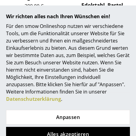
Artemide
Edelstahl, Pastel
309,00 €
green 2.0
Cassina
3 x sofort lieferbar,
Wir richten alles nach Ihren Wünschen ein!
Lieferzeit 1-2 Werktage
309,00 €
Fritz Hansen
Für den smow Onlineshop nutzen wir verschiedene
(Lieferland Deutschland)
2 x sofort lieferbar,
Tools, um die Funktionalität unserer Website für Sie
Lieferzeit 1-2 Werktage
HAY
zu verbessern und Ihnen ein maßgeschneidertes
(Lieferland Deutschland)
Einkaufserlebnis zu bieten. Aus diesem Grund werten
Knoll International
wir bestimmte Daten aus, zum Beispiel, welches Gerät
Louis Poulsen
Sie zum Besuch unserer Website nutzen. Wenn Sie
Mehr anzeigen
hiermit nicht einverstanden sind, haben Sie die
Muuto
Möglichkeit, Ihre Einstellungen individuell
anzupassen. Bitte klicken Sie hierfür auf "Anpassen".
Nils Holger Moormann
Weitere Informationen finden Sie in unserer
Richard Lampert
Datenschutzerklärung
.
Thonet
Anpassen
USM Haller
Vitra
Alles akzeptieren