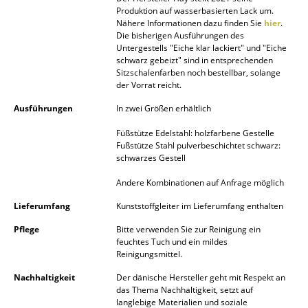
Produktion auf wasserbasierten Lack um.
Spiegel
Nähere Informationen dazu finden Sie
hier
.
Die bisherigen Ausführungen des
Figuren & Miniaturen
Untergestells "Eiche klar lackiert" und "Eiche
schwarz gebeizt" sind in entsprechenden
Vasen
Sitzschalenfarben noch bestellbar, solange
der Vorrat reicht.
Tabletts
Ausführungen
In zwei Größen erhältlich
Büroutensilien
Füßstütze Edelstahl: holzfarbene Gestelle
Fußstütze Stahl pulverbeschichtet schwarz:
Aufbewahrungsboxen
schwarzes Gestell
Decken
Andere Kombinationen auf Anfrage möglich
Lieferumfang
Kunststoffgleiter im Lieferumfang enthalten
Kissen
Pflege
Bitte verwenden Sie zur Reinigung ein
Teppiche
feuchtes Tuch und ein mildes
Reinigungsmittel.
Vorhänge
Nachhaltigkeit
Der dänische Hersteller geht mit Respekt an
das Thema Nachhaltigkeit, setzt auf
... alle Accessoires
langlebige Materialien und soziale