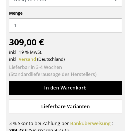
Tische
Menge
Esstische
Beistelltische
309,00 €
Couchtische
inkl. 19 % MwSt.
Schreibtische
inkl.
Versand
(Deutschland)
Sekretäre & PC-Tische
Lieferbar in 3-4 Wochen
(Standardlieferaussage des Herstellers)
Konferenztische
In den Warenkorb
Stehtische & Stehpulte
Kindertische
Lieferbare Varianten
Gartentische
3 % Skonto bei Zahlung per
Banküberweisung
:
Servierwagen
299,73 €
(Sie sparen
9,27 €
)