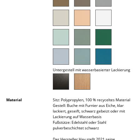
Akkuleuchten
... alle Leuchten
Betten
Doppelbetten
Einzelbetten
Untergestell mit wasserbasierter Lackierung
Stapelbetten
Kinderbetten
Nachttische & Bettzubehör
Material
Sitz: Polypropylen, 100 % recyceltes Material
Gestell: Buche mit Furnier aus Eiche, klar
... alle Betten
lackiert, geseift, schwarz gebeizt oder mit
Lackierung auf Wasserbasis
Fußstütze: Edelstahl oder Stahl
Accessoires
pulverbeschichtet schwarz
Uhren
Der Hersteller Hay stellt 2021 seine