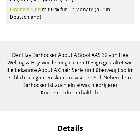
Einzelteile
Finanzierung
mit 0 % für 12 Monate (nur in
Deutschland)
... alle Tische
Aufbewahren
Regale & Schränke
Der Hay Barhocker About A Stool AAS 32 von Hee
Bücherregale
Welling & Hay wurde im gleichen Design gestaltet wie
die bekannte About A Chair Serie und überzeugt so im
Wandregale
schlicht-eleganten skandinavischen Stil. Neben dem
Sideboards & Kommoden
Barhocker ist auch ein etwas niedrigerer
Küchenhocker erhältlich.
TV Möbel
Beistell- & Rollcontainer
Barmöbel
Details
Garderoben