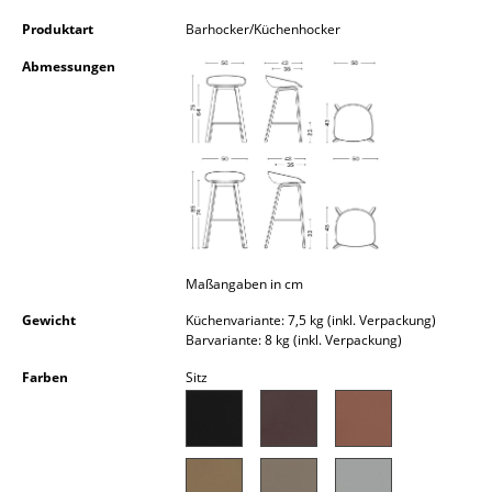
Kleinaufbewahrung
Produktart
Barhocker/Küchenhocker
Einzelteile
Abmessungen
... alle Aufbewahrungsmöbel
Licht
Hängeleuchten & Deckenleuchten
Tischleuchten
Maßangaben in cm
Schreibtischleuchten
Gewicht
Küchenvariante: 7,5 kg (inkl. Verpackung)
Stehleuchten & Leseleuchten
Barvariante: 8 kg (inkl. Verpackung)
Farben
Sitz
Bodenleuchten
Wandleuchten
Outdoor-Leuchten