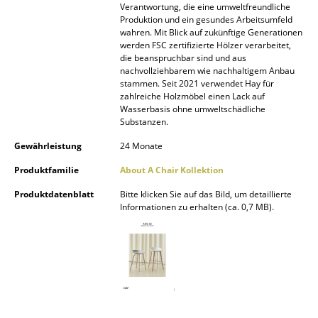
Verantwortung, die eine umweltfreundliche
Produktion und ein gesundes Arbeitsumfeld
Räume
wahren. Mit Blick auf zukünftige Generationen
werden FSC zertifizierte Hölzer verarbeitet,
Zuhause
die beanspruchbar sind und aus
nachvollziehbarem wie nachhaltigem Anbau
Wohnzimmer
stammen. Seit 2021 verwendet Hay für
zahlreiche Holzmöbel einen Lack auf
Esszimmer
Wasserbasis ohne umweltschädliche
Substanzen.
Schlafzimmer
Gewährleistung
24 Monate
Kinderzimmer
Produktfamilie
About A Chair Kollektion
Arbeitszimmer
Produktdatenblatt
Bitte klicken Sie auf das Bild, um detaillierte
Informationen zu erhalten (ca. 0,7 MB).
Diele
Badezimmer
Stauraum
Balkon & Garten