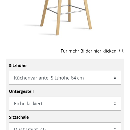
Hocker
Bänke & Liegen
Sitzsäcke
Gartenstühle
Für mehr Bilder hier klicken
Kinderstühle
Sitzhöhe
Schaukelstühle
Bürodrehstühle
Konferenzstühle
Untergestell
Bürosessel
Einzelteile
Sitzschale
... alle Sitzmöbel