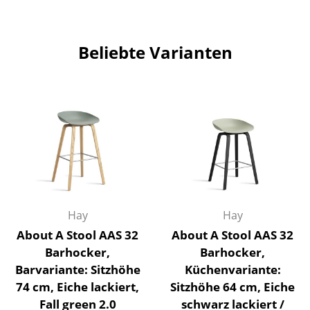
Büro
Beliebte Varianten
Arbeitsplatz
Management Büro
Konferenzraum
Empfang
Cafeteria
Branchenlösungen
Hay
Hay
Sicheres Arbeiten
About A Stool AAS 32
About A Stool AAS 32
Barhocker,
Barhocker,
Hersteller & Designer
Barvariante: Sitzhöhe
Küchenvariante:
Hersteller
74 cm, Eiche lackiert,
Sitzhöhe 64 cm, Eiche
Fall green 2.0
schwarz lackiert /