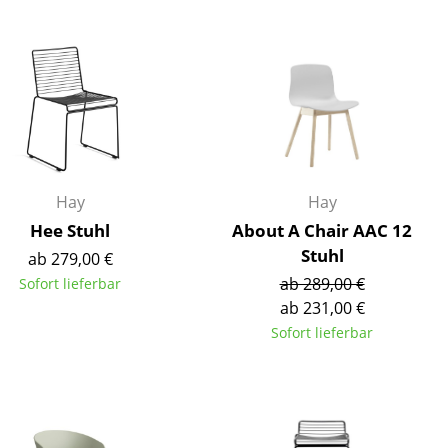
Decken
Kissen
Teppiche
Vorhänge
... alle Accessoires
Hay
Hay
Hee Stuhl
About A Chair AAC 12
Stuhl
ab 279,00 €
ab 289,00 €
Sofort lieferbar
ab 231,00 €
Sofort lieferbar
Büro
Arbeitsplatz
Management Büro
Konferenzraum