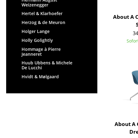
Weizenegger
Hertel & Klarhoefer
About A 
Herzog & de Meuron
Holger Lange
34
Holly Golightly
Sofor
Hommage à Pierre
Jeanneret
Huub Ubbens & Michele
De Lucchi
Hvidt & Mølgaard
About A 
Dre