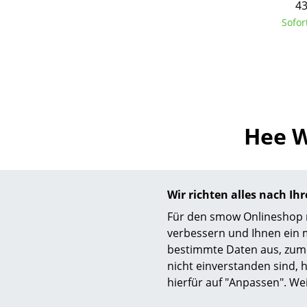
43
Sofor
S
K
Hee W
B
V
F
R
Wir richten alles nach I
Hee Welling
Un
Für den smow Onlineshop nu
Stunden in 
A
verbessern und Ihnen ein 
technische 
D
bestimmte Daten aus, zum 
Materialien
nicht einverstanden sind, h
Helsinki un
hierfür auf "Anpassen". We
Kopenhagen.
eröffnete We