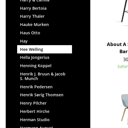
Harry Bertoia
Harry Thaler
Hauke Murken
Haus Otto
Hay
About A 
Hee Welling
Bar
Hella Jongerius
30
Henning Koppel
Sofor
Henrik J. Bruun & Jacob
S. Munch
Henrik Pedersen
Henrik Sørig Thomsen
Henry Pilcher
Herbert Hirche
Herman Studio
Hermann August