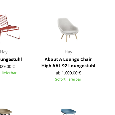
Barmöbel
Outdoor-Leuchten
Garderoben
Akkuleuchten
Kleinaufbewahrung
... alle Leuchten
Einzelteile
... alle Aufbewahrungsmöbel
USM Haller Konfigurator
Hay
Hay
ungestuhl
About A Lounge Chair
High AAL 92 Loungestuhl
329,00 €
ab 1.609,00 €
t lieferbar
Sofort lieferbar
Zuhause
Wohnzimmer
Esszimmer
Schlafzimmer