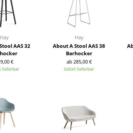
Kinderzimmer
Arbeitszimmer
Diele
Badezimmer
Stauraum
Hay
Hay
Balkon & Garten
Stool AAS 32
About A Stool AAS 38
Ab
hocker
Barhocker
Hersteller
Designer
9,00 €
ab 285,00 €
t lieferbar
Sofort lieferbar
Artemide
Alvar Aalto
Cassina
Arne Jacobsen
Fritz Hansen
Charles & Ray Eames
HAY
Eero Saarinen
Knoll International
Egon Eiermann
Louis Poulsen
Eileen Gray
Muuto
Jean Prouvé
Nils Holger Moormann
Le Corbusier