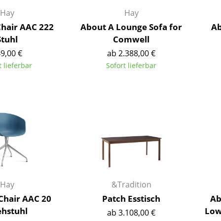
Richard Lampert
Ludwig Mies van der Rohe
Hay
Hay
Thonet
Marcel Breuer
Chair AAC 222
About A Lounge Sofa for
Ab
USM Haller
Philippe Starck
Stuhl
Comwell
Vitra
Verner Panton
9,00 €
ab 2.388,00 €
... alle Hersteller A-Z
... alle Designer A-Z
t lieferbar
Sofort lieferbar
Neu bei smow
Inspiration
Special Editions
Designklassiker
Frauen im Design
Bauhaus Design
Midcentury Design
Skandinavisches De
Hay
&Tradition
Italienisches Design
Chair AAC 20
Patch Esstisch
Ab
Nachhaltiges Desig
hstuhl
Low
ab 3.108,00 €
Natürliche Material