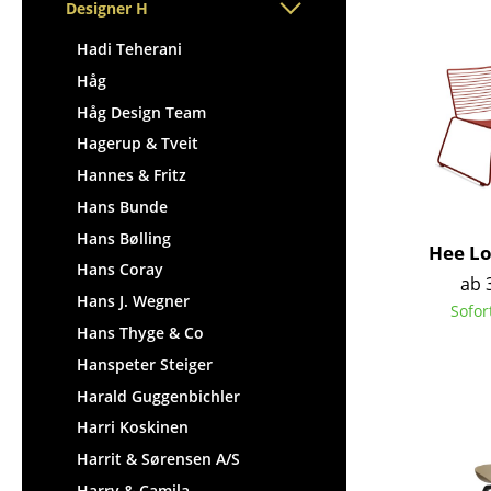
Stehpulte
Designer H
Hocker
Kindertische
Bänke & Liegen
Hadi Teherani
Gartentische
Sitzsäcke
Håg
Servierwagen
Gartenstühle
Håg Design Team
Einzelteile
Kinderstühle
Hagerup & Tveit
... alle Tische
Schaukelstühle
Hannes & Fritz
Bürodrehstühle
Hans Bunde
Konferenzstühle
Hans Bølling
Hee Lo
Bürosessel
Hans Coray
ab 
Einzelteile
Hans J. Wegner
Sofor
... alle Sitzmöbel
Hans Thyge & Co
Hanspeter Steiger
Harald Guggenbichler
Harri Koskinen
Harrit & Sørensen A/S
Harry & Camila