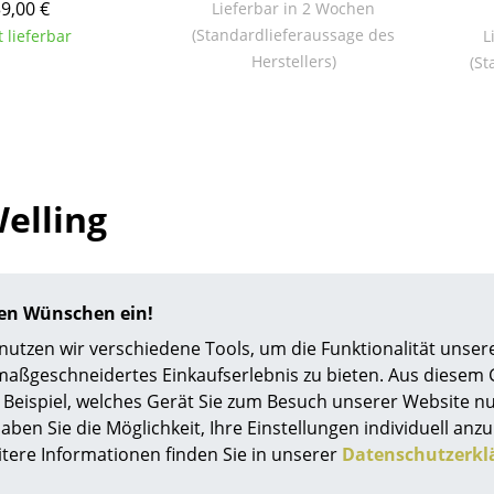
9,00 €
Lieferbar in 2 Wochen
Farbwelten
(Standardlieferaussage des
t lieferbar
L
Das Original
Herstellers)
(St
Geschenkideen
ervice
ontakt
elling
ezahlung
ersand
AQ
ückgabe & Umtausch
hren Wünschen ein!
 wurde 1974 in Kopenhagen geboren. Als Kind verbrachte er
sere Vorteile auf einen Blick
tzen wir verschiedene Tools, um die Funktionalität unsere
der Möbelschreinerei seines Vaters, baute Modelle, entdeck
GB
maßgeschneidertes Einkaufserlebnis zu bieten. Aus diesem
Möglichkeiten und die unterschiedlichen Potenziale verschi
atenschutz
Beispiel, welches Gerät Sie zum Besuch unserer Website nu
. Später besuchte Hee Welling die Hochschule für Kunst und
aben Sie die Möglichkeit, Ihre Einstellungen individuell anzu
d die Königlich Dänische Kunstakademie in seinem Geburtso
itere Informationen finden Sie in unserer
Datenschutzerkl
 Nach ersten Erfahrungen als Designer in Vietnam und Sk
Projektplanung
lling dort 2003 das Hee Welling Design Studio. Seither koop