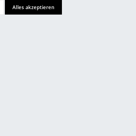
nehmen
Hay
,
Berlin
Alles akzeptieren
 Darüber
Chemnitz
 Mit diesem
Düsseldorf
ternehmens,
Essen
eine
Frankfurt
en hat sich
 Tradition
Freiburg
Hamburg
Hannover
Kempten
Köln
Konstanz
Leipzig
Mainz
München
de
Store vor Ort kontaktieren
Nürnberg
Schwarzwald