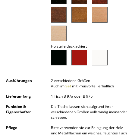
Spiegel
Figuren & Miniaturen
Vasen
Tabletts
Holzteile decklackiert
Büroutensilien
Aufbewahrungsboxen
Decken
Ausführungen
2 verschiedene Größen
Auch im
Set
mit Preisvorteil erhältlich
Kissen
Lieferumfang
1 Tisch B 97a oder B 97b
Teppiche
Funktion &
Die Tische lassen sich aufgrund ihrer
Eigenschaften
verschiedenen Größen vollständig ineinander
Vorhänge
schieben.
Pflege
Bitte verwenden sie zur Reinigung der Holz-
... alle Accessoires
und Metallflächen ein weiches, feuchtes Tuch