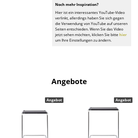
Artemide
Noch mehr Inspiration?
Cassina
Hier ist ein interessantes YouTube-Video
verlinkt, allerdings haben Sie sich gegen
die Verwendung von YouTube auf unseren
Fritz Hansen
Seiten entschieden. Wenn Sie das Video
jetzt sehen möchten, klicken Sie bitte
hier
HAY
um Ihre Einstellungen zu ändern.
Knoll International
Louis Poulsen
Muuto
Angebote
Nils Holger Moormann
Richard Lampert
Angebot
Angebot
Thonet
USM Haller
Vitra