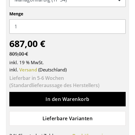
Tische
Menge
Esstische
Beistelltische
687,00 €
Couchtische
809,00 €
Schreibtische
inkl. 19 % MwSt.
Sekretäre & PC-Tische
inkl.
Versand
(Deutschland)
Lieferbar in 5-6 Wochen
Konferenztische
(Standardlieferaussage des Herstellers)
Stehtische & Stehpulte
In den Warenkorb
Kindertische
Gartentische
Lieferbare Varianten
Servierwagen