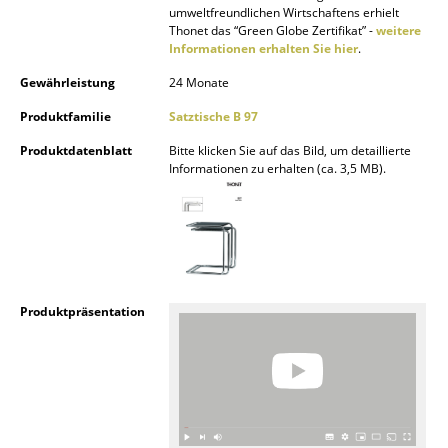
umweltfreundlichen Wirtschaftens erhielt
Thonet das “Green Globe Zertifikat” -
weitere
Büro
Informationen erhalten Sie hier
.
Arbeitsplatz
Gewährleistung
24 Monate
Management Büro
Produktfamilie
Satztische B 97
Produktdatenblatt
Bitte klicken Sie auf das Bild, um detaillierte
Konferenzraum
Informationen zu erhalten (ca. 3,5 MB).
Empfang
Cafeteria
Branchenlösungen
Produktpräsentation
Sicheres Arbeiten
Hersteller & Designer
Hersteller