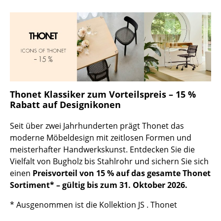
Kleinaufbewahrung
Einzelteile
... alle Aufbewahrungsmöbel
Licht
Hängeleuchten & Deckenleuchten
Thonet Klassiker zum Vorteilspreis – 15 %
Rabatt auf Designikonen
Tischleuchten
Seit über zwei Jahrhunderten prägt Thonet das
Schreibtischleuchten
moderne Möbeldesign mit zeitlosen Formen und
meisterhafter Handwerkskunst. Entdecken Sie die
Stehleuchten & Leseleuchten
Vielfalt von Bugholz bis Stahlrohr und sichern Sie sich
Bodenleuchten
einen
Preisvorteil von 15 % auf das gesamte Thonet
Sortiment* – gültig bis zum 31. Oktober 2026.
Wandleuchten
* Ausgenommen ist die Kollektion JS . Thonet
Outdoor-Leuchten