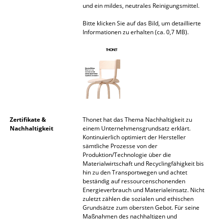
und ein mildes, neutrales Reinigungsmittel.
Räume
Bitte klicken Sie auf das Bild, um detaillierte
Informationen zu erhalten (ca. 0,7 MB).
Zuhause
Wohnzimmer
Esszimmer
Schlafzimmer
Kinderzimmer
Zertifikate &
Thonet hat das Thema Nachhaltigkeit zu
Nachhaltigkeit
einem Unternehmensgrundsatz erklärt.
Arbeitszimmer
Kontinuierlich optimiert der Hersteller
sämtliche Prozesse von der
Diele
Produktion/Technologie über die
Materialwirtschaft und Recyclingfähigkeit bis
Badezimmer
hin zu den Transportwegen und achtet
beständig auf ressourcenschonenden
Energieverbrauch und Materialeinsatz. Nicht
Stauraum
zuletzt zählen die sozialen und ethischen
Grundsätze zum obersten Gebot. Für seine
Balkon & Garten
Maßnahmen des nachhaltigen und