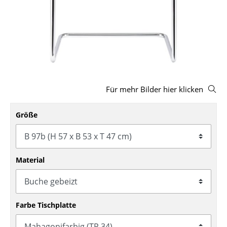
Hocker
Bänke & Liegen
Sitzsäcke
Gartenstühle
Für mehr Bilder hier klicken
Kinderstühle
Schaukelstühle
Größe
Bürodrehstühle
Konferenzstühle
Material
Bürosessel
Einzelteile
Farbe Tischplatte
... alle Sitzmöbel