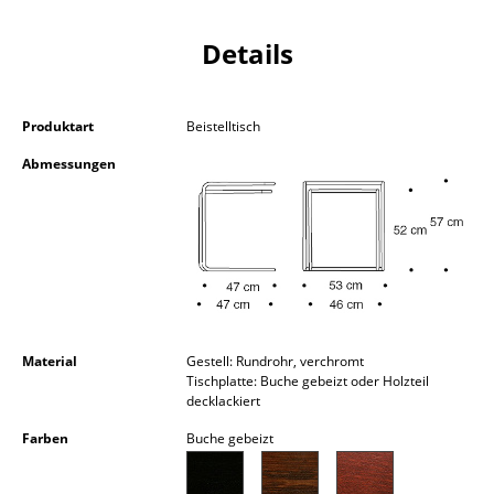
Akkuleuchten
Details
... alle Leuchten
Betten
Produktart
Beistelltisch
Doppelbetten
Abmessungen
Einzelbetten
Stapelbetten
Kinderbetten
Nachttische & Bettzubehör
Material
Gestell: Rundrohr, verchromt
... alle Betten
Tischplatte: Buche gebeizt oder Holzteil
decklackiert
Accessoires
Farben
Buche gebeizt
Uhren