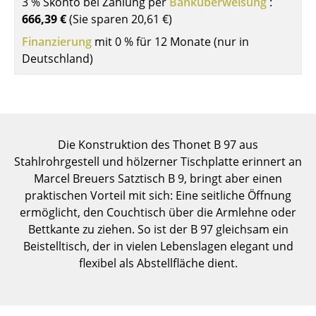
3 % Skonto bei Zahlung per
Banküberweisung
:
Einzelteile
666,39 €
(Sie sparen
20,61 €
)
Finanzierung
mit 0 % für 12 Monate (nur in
... alle Tische
Deutschland)
Aufbewahren
Regale & Schränke
Bücherregale
Die Konstruktion des Thonet B 97 aus
Wandregale
Stahlrohrgestell und hölzerner Tischplatte erinnert an
Marcel Breuers Satztisch B 9, bringt aber einen
Sideboards & Kommoden
praktischen Vorteil mit sich: Eine seitliche Öffnung
ermöglicht, den Couchtisch über die Armlehne oder
TV Möbel
Bettkante zu ziehen. So ist der B 97 gleichsam ein
Beistell- & Rollcontainer
Beistelltisch, der in vielen Lebenslagen elegant und
flexibel als Abstellfläche dient.
Barmöbel
Garderoben