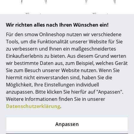
... alle Hersteller A-Z
Thonet
Thonet
Satztisch B 97, B 97a
Satztisch B 97, B 97b
Designer
Wir richten alles nach Ihren Wünschen ein!
(H 52 x B 46 x T 47
(H 57 x B 53 x T 47
Für den smow Onlineshop nutzen wir verschiedene
Alvar Aalto
cm), Decklackiert,
cm), Decklackiert,
Tools, um die Funktionalität unserer Website für Sie
Reinweiß (RAL 9010)
Tiefschwarz (RAL
Arne Jacobsen
zu verbessern und Ihnen ein maßgeschneidertes
9005)
856,00 €
Einkaufserlebnis zu bieten. Aus diesem Grund werten
Charles & Ray Eames
728,00 €
874,00 €
wir bestimmte Daten aus, zum Beispiel, welches Gerät
743,00 €
1 x sofort lieferbar,
Sie zum Besuch unserer Website nutzen. Wenn Sie
Eero Saarinen
Lieferzeit 1-2 Werktage
1 x sofort lieferbar,
hiermit nicht einverstanden sind, haben Sie die
(Lieferland Deutschland)
Egon Eiermann
Lieferzeit 1-2 Werktage
Möglichkeit, Ihre Einstellungen individuell
(Lieferland Deutschland)
anzupassen. Bitte klicken Sie hierfür auf "Anpassen".
Eileen Gray
Weitere Informationen finden Sie in unserer
Datenschutzerklärung
.
Jean Prouvé
Alle anzeigen
Le Corbusier
Anpassen
Ludwig Mies van der Rohe