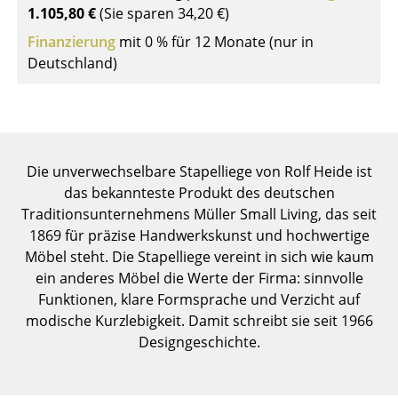
1.105,80 €
(Sie sparen
34,20 €
)
Einzelteile
Finanzierung
mit 0 % für 12 Monate (nur in
... alle Tische
Deutschland)
Aufbewahren
Regale & Schränke
Bücherregale
Die unverwechselbare Stapelliege von Rolf Heide ist
das bekannteste Produkt des deutschen
Wandregale
Traditionsunternehmens Müller Small Living, das seit
1869 für präzise Handwerkskunst und hochwertige
Sideboards & Kommoden
Möbel steht. Die Stapelliege vereint in sich wie kaum
TV Möbel
ein anderes Möbel die Werte der Firma: sinnvolle
Funktionen, klare Formsprache und Verzicht auf
Beistell- & Rollcontainer
modische Kurzlebigkeit. Damit schreibt sie seit 1966
Designgeschichte.
Barmöbel
Garderoben