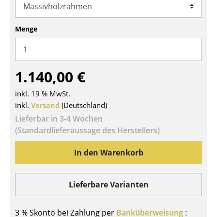
Tische
Menge
Esstische
Beistelltische
Couchtische
1.140,00 €
Schreibtische
inkl. 19 % MwSt.
inkl.
Versand
(Deutschland)
Sekretäre & PC-Tische
Lieferbar in 3-4 Wochen
Konferenztische
(Standardlieferaussage des Herstellers)
Stehtische & Stehpulte
In den Warenkorb
Kindertische
Lieferbare Varianten
Gartentische
Servierwagen
3 % Skonto bei Zahlung per
Banküberweisung
: