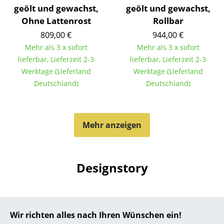
geölt und gewachst,
geölt und gewachst,
... alle Hersteller A-Z
Ohne Lattenrost
Rollbar
809,00 €
944,00 €
Designer
Mehr als 3 x sofort
Mehr als 3 x sofort
lieferbar, Lieferzeit 2-3
lieferbar, Lieferzeit 2-3
Alvar Aalto
Werktage (Lieferland
Werktage (Lieferland
Arne Jacobsen
Deutschland)
Deutschland)
Charles & Ray Eames
Eero Saarinen
Mehr anzeigen
Egon Eiermann
Eileen Gray
Designstory
Jean Prouvé
Le Corbusier
Design
Wir richten alles nach Ihren Wünschen ein!
Ludwig Mies van der Rohe