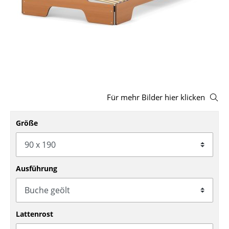
Hocker
Bänke & Liegen
Sitzsäcke
Gartenstühle
Kinderstühle
Für mehr Bilder hier klicken
Schaukelstühle
Größe
Bürodrehstühle
Konferenzstühle
Ausführung
Bürosessel
Einzelteile
Lattenrost
... alle Sitzmöbel