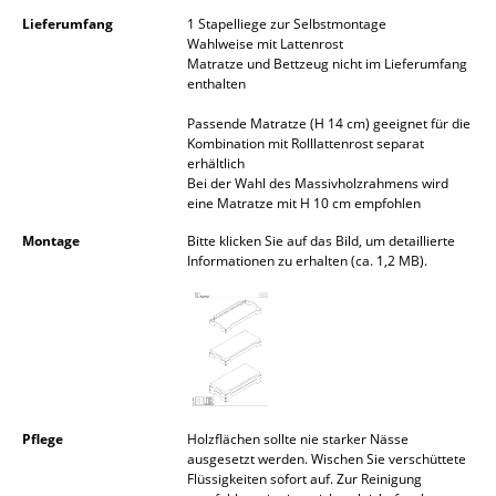
Lieferumfang
1 Stapelliege zur Selbstmontage
Spiegel
Wahlweise mit Lattenrost
Matratze und Bettzeug nicht im Lieferumfang
Figuren & Miniaturen
enthalten
Vasen
Passende Matratze (H 14 cm) geeignet für die
Kombination mit Rolllattenrost separat
Tabletts
erhältlich
Bei der Wahl des Massivholzrahmens wird
eine Matratze mit H 10 cm empfohlen
Büroutensilien
Montage
Bitte klicken Sie auf das Bild, um detaillierte
Aufbewahrungsboxen
Informationen zu erhalten (ca. 1,2 MB).
Decken
Kissen
Teppiche
Vorhänge
Pflege
Holzflächen sollte nie starker Nässe
ausgesetzt werden. Wischen Sie verschüttete
... alle Accessoires
Flüssigkeiten sofort auf. Zur Reinigung