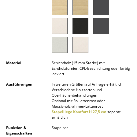
Akkuleuchten
... alle Leuchten
Betten
Doppelbetten
Einzelbetten
Material
Schichtholz (15 mm Stärke) mit
Echtholzfurnier, CPL-Beschichtung oder farbig
Stapelbetten
lackiert
Kinderbetten
Ausführungen
In weiteren Größen auf Anfrage erhältlich
Verschiedene Holzsorten und
Nachttische & Bettzubehör
Oberflächenbehandlungen
Optional mit Rolllattenrost oder
... alle Betten
Massivholzrahmen-Lattenrost
Stapelliege Komfort H 27,5 cm
separat
erhältlich
Accessoires
Funktion &
Stapelbar
Uhren
Eigenschaften