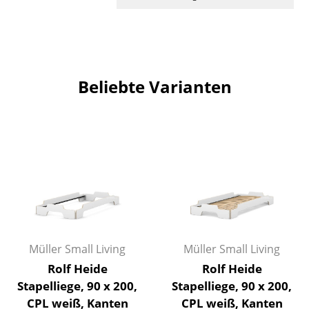
Artemide
Cassina
Fritz Hansen
Beliebte Varianten
HAY
Knoll International
Louis Poulsen
Muuto
Nils Holger Moormann
Richard Lampert
Müller Small Living
Müller Small Living
Thonet
Rolf Heide
Rolf Heide
USM Haller
Stapelliege, 90 x 200,
Stapelliege, 90 x 200,
CPL weiß, Kanten
CPL weiß, Kanten
Vitra