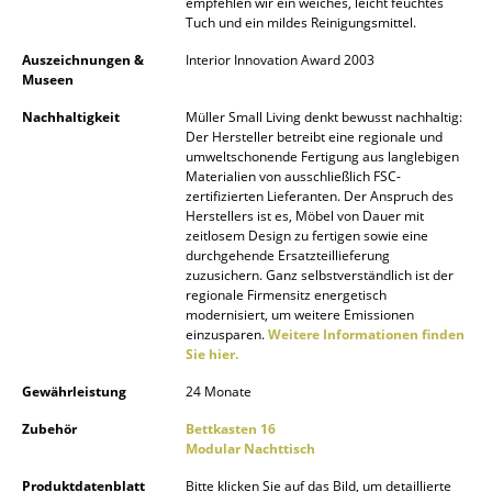
empfehlen wir ein weiches, leicht feuchtes
Tuch und ein mildes Reinigungsmittel.
Räume
Auszeichnungen &
Interior Innovation Award 2003
Zuhause
Museen
Nachhaltigkeit
Müller Small Living denkt bewusst nachhaltig:
Wohnzimmer
Der Hersteller betreibt eine regionale und
umweltschonende Fertigung aus langlebigen
Esszimmer
Materialien von ausschließlich FSC-
zertifizierten Lieferanten. Der Anspruch des
Schlafzimmer
Herstellers ist es, Möbel von Dauer mit
zeitlosem Design zu fertigen sowie eine
Kinderzimmer
durchgehende Ersatzteillieferung
zuzusichern. Ganz selbstverständlich ist der
regionale Firmensitz energetisch
Arbeitszimmer
modernisiert, um weitere Emissionen
einzusparen.
Weitere Informationen finden
Diele
Sie hier.
Badezimmer
Gewährleistung
24 Monate
Zubehör
Bettkasten 16
Stauraum
Modular Nachttisch
Balkon & Garten
Produktdatenblatt
Bitte klicken Sie auf das Bild, um detaillierte