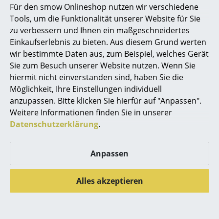
Für den smow Onlineshop nutzen wir verschiedene
1966 von
Rolf Heide
entworfen, überzeugt die
Marcel Breuer
Tools, um die Funktionalität unserer Website für Sie
Stapelliege mit ihrem Mix aus formschöner Ästhetik
zu verbessern und Ihnen ein maßgeschneidertes
und nahezu einzigartiger Funktionalität bis heute. Ihre
Philippe Starck
Einkaufserlebnis zu bieten. Aus diesem Grund werten
geschwungenen Seiten ergeben in jedem Raum einen
wir bestimmte Daten aus, zum Beispiel, welches Gerät
Verner Panton
auflockernden Blickfang und werden gleichzeitig zum
Sie zum Besuch unserer Website nutzen. Wenn Sie
praktischen Verbindungsstück - denn bei der
... alle Designer A-Z
hiermit nicht einverstanden sind, haben Sie die
Stapelliege ist der Name Programm. Je nach
Möglichkeit, Ihre Einstellungen individuell
gewünschter Bett- oder Liegehöhe lassen sich
anzupassen. Bitte klicken Sie hierfür auf "Anpassen".
Themen
mehrere Stapelliegen übereinanderstapeln und
Weitere Informationen finden Sie in unserer
ergeben so ein komfortables
Bett
, das bei Bedarf
Neu bei smow
Datenschutzerklärung
.
auch jederzeit und völlig unkompliziert
auseinandergenommen werden kann und so
Inspiration
weiteren Schlafgästen Platz bietet. Auch deshalb ist
Anpassen
Special Editions
das Stapelbettsystem in Gästezimmern oder auch
Studenten-WGs besonders beliebt. Die
Designklassiker
Alles akzeptieren
geschwungenen Wangen finden jedoch genauso
großen Anklang in zahlreichen Kinderzimmern, in
Frauen im Design
denen die Abwesenheit von spitzen Ecken und Kanten