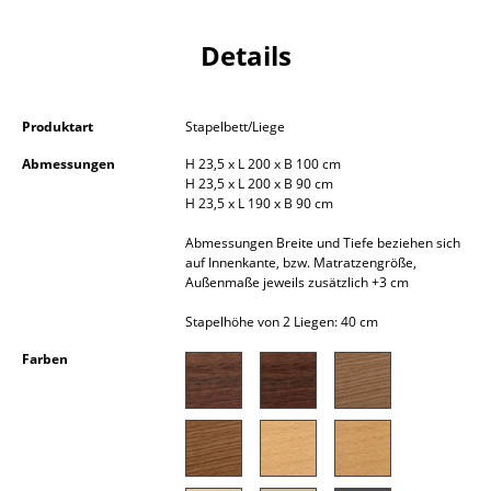
Kleinaufbewahrung
Details
Einzelteile
... alle Aufbewahrungsmöbel
Produktart
Stapelbett/Liege
Licht
Abmessungen
H 23,5 x L 200 x B 100 cm
H 23,5 x L 200 x B 90 cm
Hängeleuchten & Deckenleuchten
H 23,5 x L 190 x B 90 cm
Abmessungen Breite und Tiefe beziehen sich
Tischleuchten
auf Innenkante, bzw. Matratzengröße,
Außenmaße jeweils zusätzlich +3 cm
Schreibtischleuchten
Stapelhöhe von 2 Liegen: 40 cm
Stehleuchten & Leseleuchten
Farben
Bodenleuchten
Wandleuchten
Outdoor-Leuchten