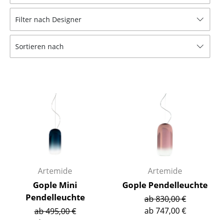
Hocker
Filter nach Designer
Bänke & Liegen
Sortieren nach
Sitzsäcke
Gartenstühle
Kinderstühle
Schaukelstühle
Bürodrehstühle
Konferenzstühle
Bürosessel
Artemide
Artemide
Gople Mini
Gople Pendelleuchte
Einzelteile
Pendelleuchte
ab 830,00 €
... alle Sitzmöbel
ab 747,00 €
ab 495,00 €