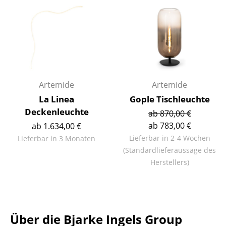
Kleinaufbewahrung
Einzelteile
... alle Aufbewahrungsmöbel
Licht
Artemide
Artemide
Hängeleuchten & Deckenleuchten
La Linea
Gople Tischleuchte
Deckenleuchte
ab 870,00 €
Tischleuchten
ab 783,00 €
ab 1.634,00 €
Schreibtischleuchten
Lieferbar in 2-4 Wochen
Lieferbar in 3 Monaten
(Standardlieferaussage des
Stehleuchten & Leseleuchten
Herstellers)
Bodenleuchten
Wandleuchten
Outdoor-Leuchten
Über die Bjarke Ingels Group