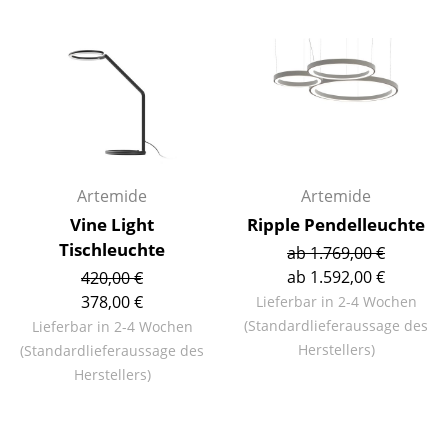
Einzelteile
... alle Tische
Aufbewahren
Regale & Schränke
Bücherregale
Artemide
Artemide
Vine Light
Ripple Pendelleuchte
Wandregale
Tischleuchte
ab 1.769,00 €
Sideboards & Kommoden
ab 1.592,00 €
420,00 €
378,00 €
Lieferbar in 2-4 Wochen
TV Möbel
(Standardlieferaussage des
Lieferbar in 2-4 Wochen
Beistell- & Rollcontainer
Herstellers)
(Standardlieferaussage des
Herstellers)
Barmöbel
Garderoben