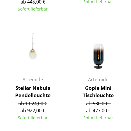
ab 445,00 €
Sofort lieferbar
Tische
Sofort lieferbar
Esstische
Beistelltische
Couchtische
Schreibtische
Sekretäre & PC-Tische
Konferenztische
Artemide
Artemide
Stellar Nebula
Gople Mini
Stehtische & Stehpulte
Pendelleuchte
Tischleuchte
Kindertische
ab 1.024,00 €
ab 530,00 €
ab 922,00 €
ab 477,00 €
Gartentische
Sofort lieferbar
Sofort lieferbar
Servierwagen