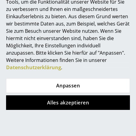
Tools, um die Funktionalität unserer Website für Sie
zu verbessern und Ihnen ein maßgeschneidertes
Räume
Einkaufserlebnis zu bieten. Aus diesem Grund werten
Zuhause
wir bestimmte Daten aus, zum Beispiel, welches Gerät
Sie zum Besuch unserer Website nutzen. Wenn Sie
Wohnzimmer
Bjarke Ingels Group
hiermit nicht einverstanden sind, haben Sie die
Möglichkeit, Ihre Einstellungen individuell
Esszimmer
anzupassen. Bitte klicken Sie hierfür auf "Anpassen".
Schlafzimmer
Weitere Informationen finden Sie in unserer
Datenschutzerklärung
.
Kinderzimmer
Arbeitszimmer
Anpassen
Diele
Alles akzeptieren
Badezimmer
Stauraum
Balkon & Garten