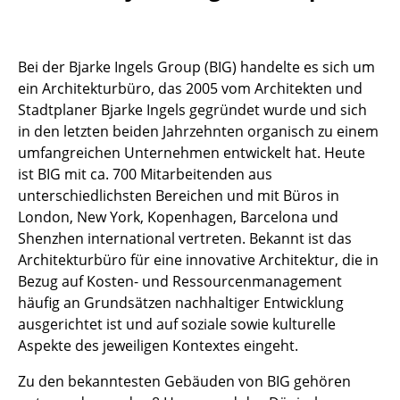
Akkuleuchten
... alle Leuchten
Bei der Bjarke Ingels Group (BIG) handelte es sich um
ein Architekturbüro, das 2005 vom Architekten und
Betten
Stadtplaner Bjarke Ingels gegründet wurde und sich
in den letzten beiden Jahrzehnten organisch zu einem
Doppelbetten
umfangreichen Unternehmen entwickelt hat. Heute
Einzelbetten
ist BIG mit ca. 700 Mitarbeitenden aus
unterschiedlichsten Bereichen und mit Büros in
Stapelbetten
London, New York, Kopenhagen, Barcelona und
Shenzhen international vertreten. Bekannt ist das
Kinderbetten
Architekturbüro für eine innovative Architektur, die in
Nachttische & Bettzubehör
Bezug auf Kosten- und Ressourcenmanagement
häufig an Grundsätzen nachhaltiger Entwicklung
... alle Betten
ausgerichtet ist und auf soziale sowie kulturelle
Aspekte des jeweiligen Kontextes eingeht.
Accessoires
Zu den bekanntesten Gebäuden von BIG gehören
Uhren