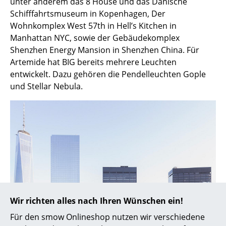
unter anderem das 8 House und das Dänische
Schifffahrtsmuseum in Kopenhagen, Der
Spiegel
Wohnkomplex West 57th in Hell’s Kitchen in
Figuren & Miniaturen
Manhattan NYC, sowie der Gebäudekomplex
Shenzhen Energy Mansion in Shenzhen China. Für
Vasen
Artemide hat BIG bereits mehrere Leuchten
entwickelt. Dazu gehören die Pendelleuchten Gople
Tabletts
und Stellar Nebula.
Büroutensilien
Aufbewahrungsboxen
Decken
Kissen
Teppiche
Vorhänge
Wir richten alles nach Ihren Wünschen ein!
... alle Accessoires
Für den smow Onlineshop nutzen wir verschiedene