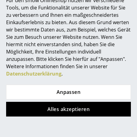
Für den smow Onlineshop nutzen wir verschiedene
Tools, um die Funktionalität unserer Website für Sie
Spiegel
zu verbessern und Ihnen ein maßgeschneidertes
Figuren & Miniaturen
Einkaufserlebnis zu bieten. Aus diesem Grund werten
wir bestimmte Daten aus, zum Beispiel, welches Gerät
Vasen
Sie zum Besuch unserer Website nutzen. Wenn Sie
hiermit nicht einverstanden sind, haben Sie die
Tabletts
Möglichkeit, Ihre Einstellungen individuell
Büroutensilien
anzupassen. Bitte klicken Sie hierfür auf "Anpassen".
Weitere Informationen finden Sie in unserer
Aufbewahrungsboxen
Datenschutzerklärung
.
Decken
Anpassen
Kissen
Teppiche
Alles akzeptieren
Vorhänge
... alle Accessoires