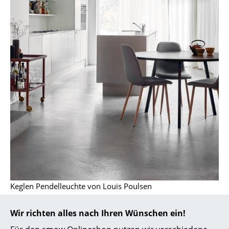
Akkuleuchten
... alle Leuchten
Betten
Doppelbetten
Einzelbetten
Stapelbetten
Kinderbetten
Nachttische & Bettzubehör
... alle Betten
Keglen Pendelleuchte von Louis Poulsen
Accessoires
Wir richten alles nach Ihren Wünschen ein!
Uhren