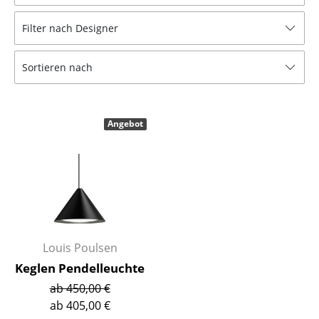
Hocker
Filter nach Designer
Bänke & Liegen
Sortieren nach
Sitzsäcke
Gartenstühle
Angebot
Kinderstühle
Schaukelstühle
Bürodrehstühle
Konferenzstühle
Bürosessel
Louis Poulsen
Keglen Pendelleuchte
Einzelteile
ab 450,00 €
... alle Sitzmöbel
ab 405,00 €