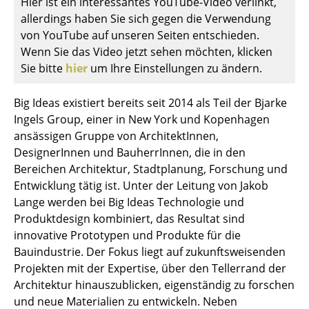
Hier ist ein interessantes YouTube-Video verlinkt,
Einzelteile
allerdings haben Sie sich gegen die Verwendung
von YouTube auf unseren Seiten entschieden.
... alle Tische
Wenn Sie das Video jetzt sehen möchten, klicken
Sie bitte
hier
um Ihre Einstellungen zu ändern.
Aufbewahren
Regale & Schränke
Big Ideas existiert bereits seit 2014 als Teil der Bjarke
Ingels Group, einer in New York und Kopenhagen
Bücherregale
ansässigen Gruppe von ArchitektInnen,
DesignerInnen und BauherrInnen, die in den
Wandregale
Bereichen Architektur, Stadtplanung, Forschung und
Sideboards & Kommoden
Entwicklung tätig ist. Unter der Leitung von Jakob
Lange werden bei Big Ideas Technologie und
TV Möbel
Produktdesign kombiniert, das Resultat sind
innovative Prototypen und Produkte für die
Beistell- & Rollcontainer
Bauindustrie. Der Fokus liegt auf zukunftsweisenden
Barmöbel
Projekten mit der Expertise, über den Tellerrand der
Architektur hinauszublicken, eigenständig zu forschen
Garderoben
und neue Materialien zu entwickeln. Neben