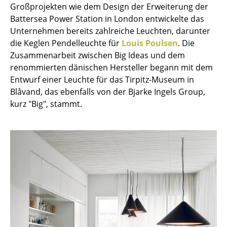
Großprojekten wie dem Design der Erweiterung der
Kleinaufbewahrung
Battersea Power Station in London entwickelte das
Einzelteile
Unternehmen bereits zahlreiche Leuchten, darunter
die Keglen Pendelleuchte für
Louis Poulsen
. Die
... alle Aufbewahrungsmöbel
Zusammenarbeit zwischen Big Ideas und dem
renommierten dänischen Hersteller begann mit dem
Licht
Entwurf einer Leuchte für das Tirpitz-Museum in
Blåvand, das ebenfalls von der Bjarke Ingels Group,
Hängeleuchten & Deckenleuchten
kurz "Big", stammt.
Tischleuchten
Schreibtischleuchten
Stehleuchten & Leseleuchten
Bodenleuchten
Wandleuchten
Outdoor-Leuchten