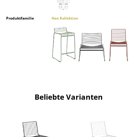
Akkuleuchten
... alle Leuchten
Produktfamilie
Hee Kollektion
Betten
Doppelbetten
Einzelbetten
Stapelbetten
Kinderbetten
Nachttische & Bettzubehör
Beliebte Varianten
... alle Betten
Accessoires
Uhren