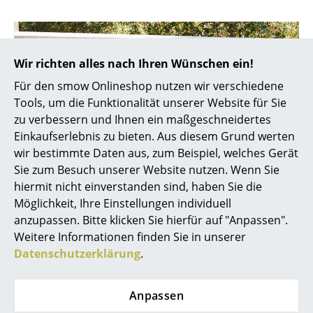
Räume
Zuhause
Wir richten alles nach Ihren Wünschen ein!
Wohnzimmer
Für den smow Onlineshop nutzen wir verschiedene
Tools, um die Funktionalität unserer Website für Sie
Esszimmer
zu verbessern und Ihnen ein maßgeschneidertes
Schlafzimmer
Einkaufserlebnis zu bieten. Aus diesem Grund werten
wir bestimmte Daten aus, zum Beispiel, welches Gerät
Kinderzimmer
Sie zum Besuch unserer Website nutzen. Wenn Sie
hiermit nicht einverstanden sind, haben Sie die
Arbeitszimmer
Möglichkeit, Ihre Einstellungen individuell
Der Hee Dining Chair verdankt seinen Namen dem
Diele
anzupassen. Bitte klicken Sie hierfür auf "Anpassen".
Designer Hee Welling, der den Allzweckstuhl für den
Weitere Informationen finden Sie in unserer
dänischen Hersteller
Hay
entwarf. Wie auch die
Badezimmer
Datenschutzerklärung
.
anderen Designermöbel und
Einrichtungsgegenstände aus dem Hause Hay,
Stauraum
überzeugt der Hee Dining Chair, typisch
Anpassen
Balkon & Garten
skandinavisch, mit klaren Linien und reduziertem