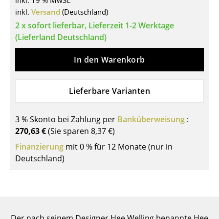
inkl. 19 % MwSt.
inkl.
Versand
(Deutschland)
Tische
2 x sofort lieferbar, Lieferzeit 1-2 Werktage
Esstische
(Lieferland Deutschland)
Beistelltische
In den Warenkorb
Couchtische
Lieferbare Varianten
Schreibtische
Sekretäre & PC-Tische
3 % Skonto bei Zahlung per
Banküberweisung
:
Konferenztische
270,63 €
(Sie sparen
8,37 €
)
Finanzierung
mit 0 % für 12 Monate (nur in
Stehtische & Stehpulte
Deutschland)
Kindertische
Gartentische
Servierwagen
Der nach seinem Designer Hee Welling benannte Hee