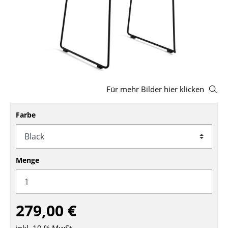
Hocker
Bänke & Liegen
Sitzsäcke
Gartenstühle
Für mehr Bilder hier klicken
Kinderstühle
Farbe
Schaukelstühle
Bürodrehstühle
Konferenzstühle
Menge
Bürosessel
Einzelteile
279,00 €
... alle Sitzmöbel