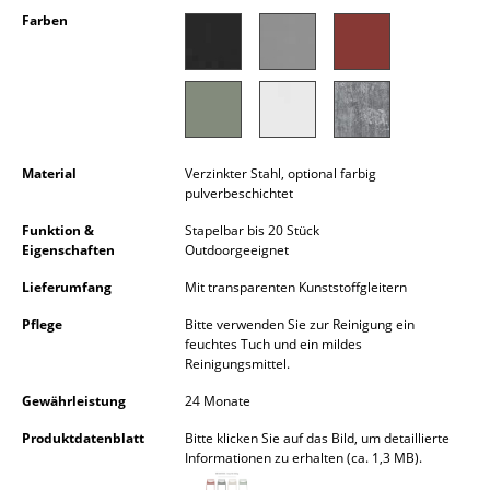
Kleinaufbewahrung
Farben
Einzelteile
... alle Aufbewahrungsmöbel
Licht
Material
Verzinkter Stahl, optional farbig
pulverbeschichtet
Hängeleuchten & Deckenleuchten
Funktion &
Stapelbar bis 20 Stück
Tischleuchten
Eigenschaften
Outdoorgeeignet
Lieferumfang
Mit transparenten Kunststoffgleitern
Schreibtischleuchten
Pflege
Bitte verwenden Sie zur Reinigung ein
Stehleuchten & Leseleuchten
feuchtes Tuch und ein mildes
Reinigungsmittel.
Bodenleuchten
Gewährleistung
24 Monate
Wandleuchten
Produktdatenblatt
Bitte klicken Sie auf das Bild, um detaillierte
Informationen zu erhalten (ca. 1,3 MB).
Outdoor-Leuchten