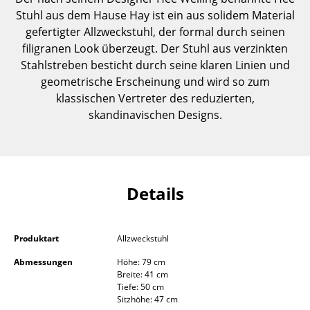
Einzelteile
Stuhl aus dem Hause Hay ist ein aus solidem Material
gefertigter Allzweckstuhl, der formal durch seinen
... alle Tische
filigranen Look überzeugt. Der Stuhl aus verzinkten
Stahlstreben besticht durch seine klaren Linien und
Aufbewahren
geometrische Erscheinung und wird so zum
klassischen Vertreter des reduzierten,
Regale & Schränke
skandinavischen Designs.
Bücherregale
Wandregale
Sideboards & Kommoden
Details
TV Möbel
Beistell- & Rollcontainer
Produktart
Allzweckstuhl
Abmessungen
Höhe: 79 cm
Barmöbel
Breite: 41 cm
Tiefe: 50 cm
Garderoben
Sitzhöhe: 47 cm