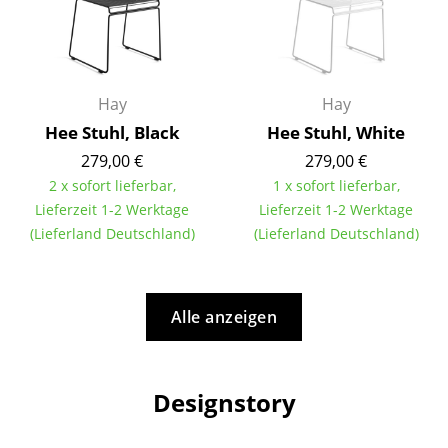
Spiegel
Figuren & Miniaturen
Hay
Hay
Vasen
Hee Stuhl, Black
Hee Stuhl, White
Tabletts
279,00 €
279,00 €
2 x sofort lieferbar,
1 x sofort lieferbar,
Büroutensilien
Lieferzeit 1-2 Werktage
Lieferzeit 1-2 Werktage
Aufbewahrungsboxen
(Lieferland Deutschland)
(Lieferland Deutschland)
Decken
Kissen
Alle anzeigen
Teppiche
Vorhänge
Designstory
... alle Accessoires