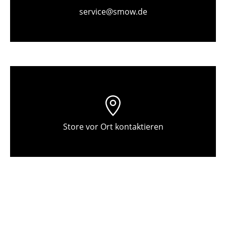
Einzelteile
service@smow.de
... alle Tische
Aufbewahren
Regale & Schränke
Bücherregale
Wandregale
Store vor Ort kontaktieren
Sideboards & Kommoden
TV Möbel
Beistell- & Rollcontainer
Barmöbel
Garderoben