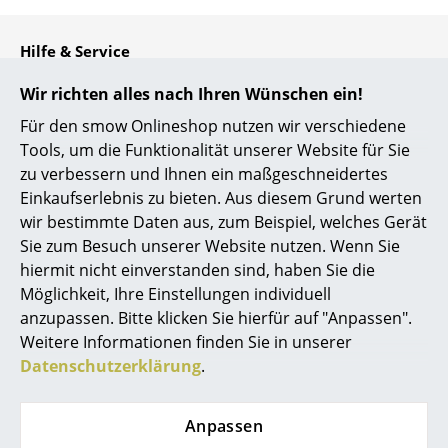
Kleinaufbewahrung
Hilfe & Service
Einzelteile
Kontakt
Wir richten alles nach Ihren Wünschen ein!
... alle Aufbewahrungsmöbel
Bezahlung
Für den smow Onlineshop nutzen wir verschiedene
Versand
Licht
Tools, um die Funktionalität unserer Website für Sie
FAQ
zu verbessern und Ihnen ein maßgeschneidertes
Hängeleuchten & Deckenleuchten
Rückgabe & Umtausch
Einkaufserlebnis zu bieten. Aus diesem Grund werten
Unsere Vorteile auf einen Blick
wir bestimmte Daten aus, zum Beispiel, welches Gerät
Tischleuchten
USM Anfertigung nach Maß
Sie zum Besuch unserer Website nutzen. Wenn Sie
Schreibtischleuchten
hiermit nicht einverstanden sind, haben Sie die
Wir bieten Ihnen
Möglichkeit, Ihre Einstellungen individuell
Stehleuchten & Leseleuchten
anzupassen. Bitte klicken Sie hierfür auf "Anpassen".
Kostenlosen Versand nach Deutschland
Weitere Informationen finden Sie in unserer
Schnelle Lieferung
Bodenleuchten
Datenschutzerklärung
.
30 Tage Rückgaberecht
Wandleuchten
Persönliche Ansprechpartner
Sichere Zahlung durch SSL-Verschlüsselung
Anpassen
Outdoor-Leuchten
Datenschutz