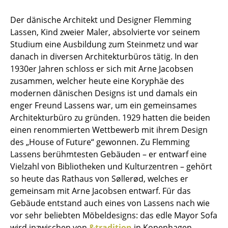
Hocker
Der dänische Architekt und Designer Flemming
Lassen, Kind zweier Maler, absolvierte vor seinem
Bänke & Liegen
Studium eine Ausbildung zum Steinmetz und war
Sitzsäcke
danach in diversen Architekturbüros tätig. In den
1930er Jahren schloss er sich mit Arne Jacobsen
Gartenstühle
zusammen, welcher heute eine Koryphäe des
modernen dänischen Designs ist und damals ein
Kinderstühle
enger Freund Lassens war, um ein gemeinsames
Schaukelstühle
Architekturbüro zu gründen. 1929 hatten die beiden
einen renommierten Wettbewerb mit ihrem Design
Bürodrehstühle
des „House of Future“ gewonnen. Zu Flemming
Lassens berühmtesten Gebäuden – er entwarf eine
Konferenzstühle
Vielzahl von Bibliotheken und Kulturzentren – gehört
Bürosessel
so heute das Rathaus von Søllerød, welches er
gemeinsam mit Arne Jacobsen entwarf. Für das
Einzelteile
Gebäude entstand auch eines von Lassens nach wie
vor sehr beliebten Möbeldesigns: das edle Mayor Sofa
... alle Sitzmöbel
wird inzwischen von
&tradition
in Kopenhagen