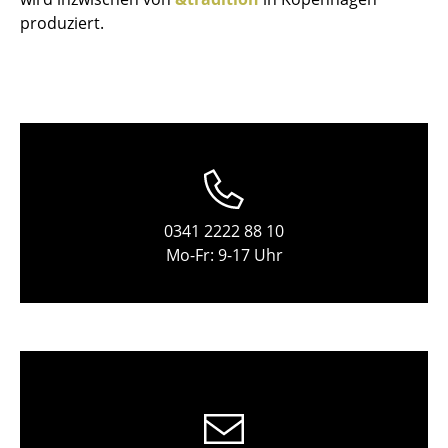
produziert.
Tische
Esstische
Beistelltische
Couchtische
Schreibtische
Sekretäre & PC-Tische
0341 2222 88 10
Mo-Fr: 9-17 Uhr
Konferenztische
Stehtische & Stehpulte
Kindertische
Gartentische
Servierwagen