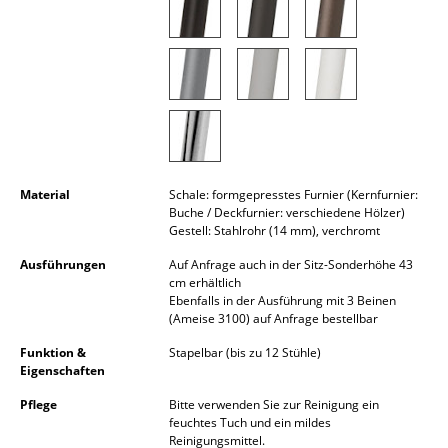
Räume
Zuhause
Wohnzimmer
Esszimmer
Schlafzimmer
Material
Schale: formgepresstes Furnier (Kernfurnier:
Buche / Deckfurnier: verschiedene Hölzer)
Gestell: Stahlrohr (14 mm), verchromt
Kinderzimmer
Ausführungen
Auf Anfrage auch in der Sitz-Sonderhöhe 43
Arbeitszimmer
cm erhältlich
Ebenfalls in der Ausführung mit 3 Beinen
Diele
(Ameise 3100) auf Anfrage bestellbar
Badezimmer
Funktion &
Stapelbar (bis zu 12 Stühle)
Eigenschaften
Stauraum
Pflege
Bitte verwenden Sie zur Reinigung ein
feuchtes Tuch und ein mildes
Balkon & Garten
Reinigungsmittel.