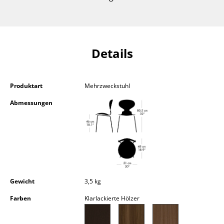
Kleinaufbewahrung
Einzelteile
... alle Aufbewahrungsmöbel
Details
Licht
Produktart
Mehrzweckstuhl
Hängeleuchten & Deckenleuchten
Abmessungen
Tischleuchten
Schreibtischleuchten
Stehleuchten & Leseleuchten
Bodenleuchten
Gewicht
3,5 kg
Wandleuchten
Farben
Klarlackierte Hölzer
Outdoor-Leuchten