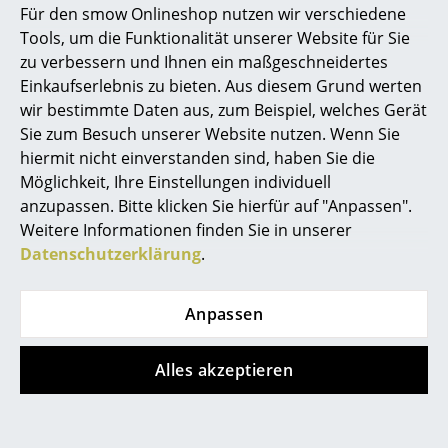
(Lieferland Deutschland)
Lieferzeit 1-2 Werktage
Für den smow Onlineshop nutzen wir verschiedene
(Lieferland Deutschland)
Marcel Breuer
Tools, um die Funktionalität unserer Website für Sie
zu verbessern und Ihnen ein maßgeschneidertes
Philippe Starck
Einkaufserlebnis zu bieten. Aus diesem Grund werten
wir bestimmte Daten aus, zum Beispiel, welches Gerät
Mehr anzeigen
Verner Panton
Sie zum Besuch unserer Website nutzen. Wenn Sie
... alle Designer A-Z
hiermit nicht einverstanden sind, haben Sie die
Möglichkeit, Ihre Einstellungen individuell
Designstory
anzupassen. Bitte klicken Sie hierfür auf "Anpassen".
Themen
Weitere Informationen finden Sie in unserer
Neu bei smow
Datenschutzerklärung
.
Inspiration
Anpassen
Special Editions
Designklassiker
Alles akzeptieren
Frauen im Design