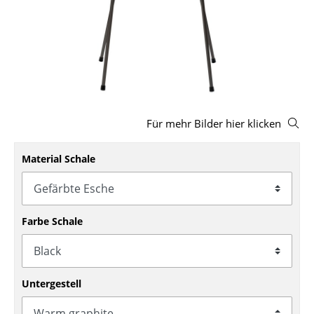
Hocker
Bänke & Liegen
Sitzsäcke
Gartenstühle
Für mehr Bilder hier klicken
Kinderstühle
Schaukelstühle
Material Schale
Bürodrehstühle
Konferenzstühle
Farbe Schale
Bürosessel
Einzelteile
Untergestell
... alle Sitzmöbel