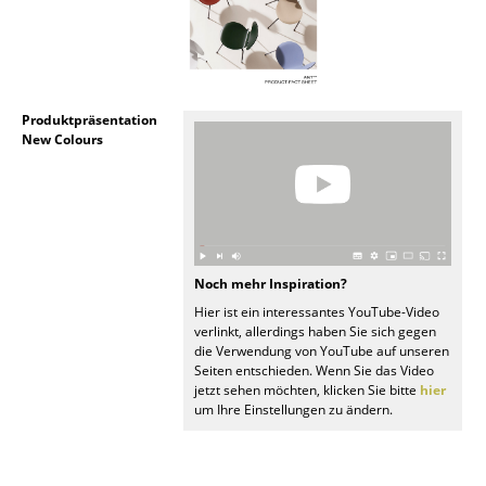
Artemide
Cassina
Fritz Hansen
Produktpräsentation
HAY
New Colours
Knoll International
Louis Poulsen
Muuto
Noch mehr Inspiration?
Nils Holger Moormann
Hier ist ein interessantes YouTube-Video
verlinkt, allerdings haben Sie sich gegen
Richard Lampert
die Verwendung von YouTube auf unseren
Seiten entschieden. Wenn Sie das Video
Thonet
jetzt sehen möchten, klicken Sie bitte
hier
um Ihre Einstellungen zu ändern.
USM Haller
Vitra