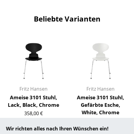
... alle Hersteller A-Z
Beliebte Varianten
Designer
Alvar Aalto
Arne Jacobsen
Charles & Ray Eames
Eero Saarinen
Egon Eiermann
Fritz Hansen
Fritz Hansen
Eileen Gray
Ameise 3101 Stuhl,
Ameise 3101 Stuhl,
Lack, Black, Chrome
Gefärbte Esche,
Jean Prouvé
White, Chrome
358,00 €
Le Corbusier
337,00 €
1 x sofort lieferbar,
Lieferzeit 1-2 Werktage
Wir richten alles nach Ihren Wünschen ein!
1 x sofort lieferbar,
Ludwig Mies van der Rohe