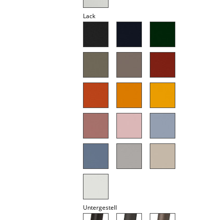
Spiegel
Lack
Figuren & Miniaturen
Vasen
Tabletts
Büroutensilien
Aufbewahrungsboxen
Decken
Kissen
Teppiche
Vorhänge
Untergestell
... alle Accessoires