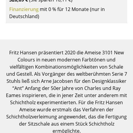
Einzelteile
Finanzierung
mit 0 % für 12 Monate (nur in
Deutschland)
... alle Tische
Aufbewahren
Regale & Schränke
Fritz Hansen präsentiert 2020 die Ameise 3101 New
Bücherregale
Colours in neuen modernen Farbtönen und
vielfältigen Kombinationsmöglichkeiten von Schale
Wandregale
und Gestell. Als Vorgänger des weltberühmten Serie 7
Sideboards & Kommoden
Stuhls ließ sich Arne Jacobsen für den Designklassiker
“Ant” Anfang der 50er Jahre von Charles und Ray
TV Möbel
Eames inspirieren, die in jener Zeit unter anderem mit
Schichtholz experimentierten. Für die Fritz Hansen
Beistell- & Rollcontainer
Ameise wurde erstmals das Verfahren der
Barmöbel
Schichtholzverleimung angewendet, das die Fertigung
der Sitzschale aus einem Stück Schichtholz
Garderoben
ermöglichte.