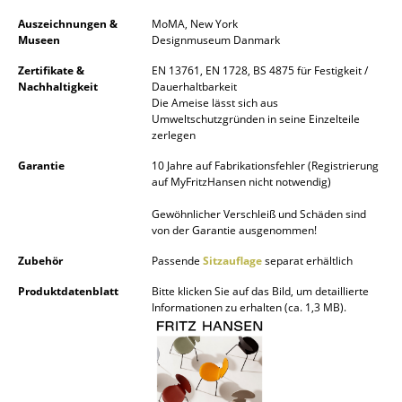
Auszeichnungen &
MoMA, New York
Büro
Museen
Designmuseum Danmark
Arbeitsplatz
Zertifikate &
EN 13761, EN 1728, BS 4875 für Festigkeit /
Nachhaltigkeit
Dauerhaltbarkeit
Management Büro
Die Ameise lässt sich aus
Umweltschutzgründen in seine Einzelteile
zerlegen
Konferenzraum
Garantie
10 Jahre auf Fabrikationsfehler (Registrierung
Empfang
auf MyFritzHansen nicht notwendig)
Cafeteria
Gewöhnlicher Verschleiß und Schäden sind
von der Garantie ausgenommen!
Branchenlösungen
Zubehör
Passende
Sitzauflage
separat erhältlich
Sicheres Arbeiten
Produktdatenblatt
Bitte klicken Sie auf das Bild, um detaillierte
Informationen zu erhalten (ca. 1,3 MB).
Hersteller & Designer
Hersteller