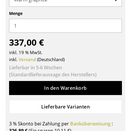
Tische
Menge
Esstische
Beistelltische
337,00 €
Couchtische
inkl. 19 % MwSt.
Schreibtische
inkl.
Versand
(Deutschland)
Sekretäre & PC-Tische
Lieferbar in 5-6 Wochen
(Standardlieferaussage des Herstellers)
Konferenztische
In den Warenkorb
Stehtische & Stehpulte
Kindertische
Lieferbare Varianten
Gartentische
3 % Skonto bei Zahlung per
Banküberweisung
:
Servierwagen
326,89 €
(Sie sparen
10,11 €
)