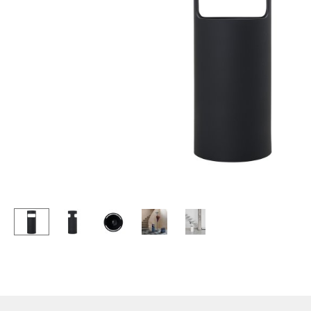
Stehpulte
Hocker
Kindertische
Bänke & Liegen
Gartentische
Sitzsäcke
Servierwagen
Gartenstühle
Einzelteile
Kinderstühle
... alle Tische
Schaukelstühle
Bürodrehstühle
Konferenzstühle
Bürosessel
Einzelteile
... alle Sitzmöbel