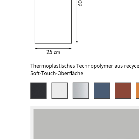
Richard Lampert
Ludwig Mies van der Rohe
Thonet
Marcel Breuer
USM Haller
Philippe Starck
Vitra
Verner Panton
... alle Hersteller A-Z
... alle Designer A-Z
Neu bei smow
Inspiration
Thermoplastisches Technopolymer aus recycel
Special Editions
Soft-Touch-Oberfläche
Designklassiker
Frauen im Design
Bauhaus Design
Midcentury Design
Skandinavisches De
Italienisches Design
Nachhaltiges Desig
Natürliche Material