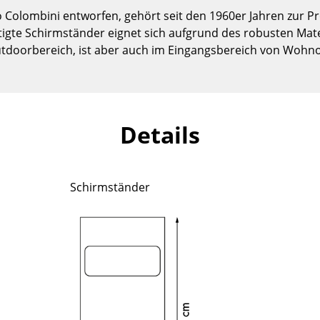
Kinderzimmer
Colombini entworfen, gehört seit den 1960er Jahren zur Pr
Arbeitszimmer
tigte Schirmständer eignet sich aufgrund des robusten Mate
Diele
doorbereich, ist aber auch im Eingangsbereich von Wohnobj
Badezimmer
Stauraum
Balkon & Garten
Details
Hersteller
Designer
Artemide
Alvar Aalto
Schirmständer
Cassina
Arne Jacobsen
Fritz Hansen
Charles & Ray Eames
HAY
Eero Saarinen
Knoll International
Egon Eiermann
Louis Poulsen
Eileen Gray
Muuto
Jean Prouvé
Nils Holger Moormann
Le Corbusier