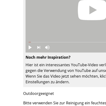
Farbwelten
Das Original
Geschenkideen
ervice
ontakt
ezahlung
ersand
Noch mehr Inspiration?
AQ
Hier ist ein interessantes YouTube-Video verli
ückgabe & Umtausch
gegen die Verwendung von YouTube auf unse
sere Vorteile auf einen Blick
Wenn Sie das Video jetzt sehen möchten, klic
GB
Einstellungen zu ändern.
atenschutz
Outdoorgeeignet
Projektplanung
Bitte verwenden Sie zur Reinigung ein feuchte