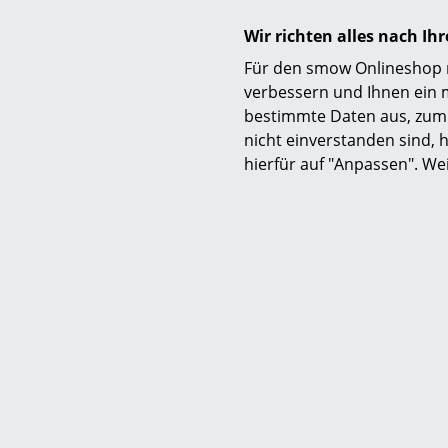
Wir richten alles nach I
Auszeichnungen & Museen
Für den smow Onlineshop nu
Nachhaltigkeit
verbessern und Ihnen ein 
bestimmte Daten aus, zum 
Gewährleistung
nicht einverstanden sind, h
hierfür auf "Anpassen". We
Produktdatenblatt