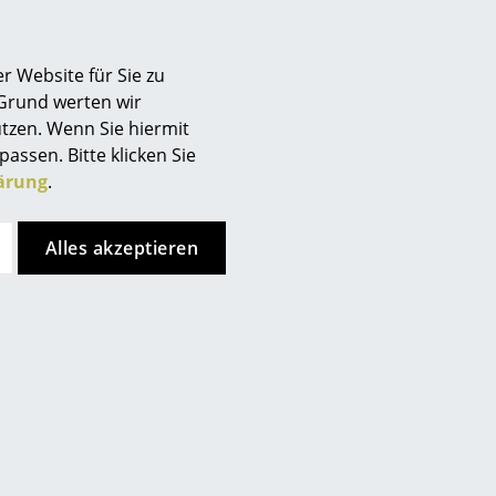
Berlin
Chemnitz
r Website für Sie zu
Düsseldorf
 Grund werten wir
Essen
tzen. Wenn Sie hiermit
Frankfurt
passen. Bitte klicken Sie
Freiburg
ärung
.
Hamburg
Hannover
Alles akzeptieren
Kempten
Köln
Konstanz
Leipzig
Mainz
München
Nürnberg
Schwarzwald