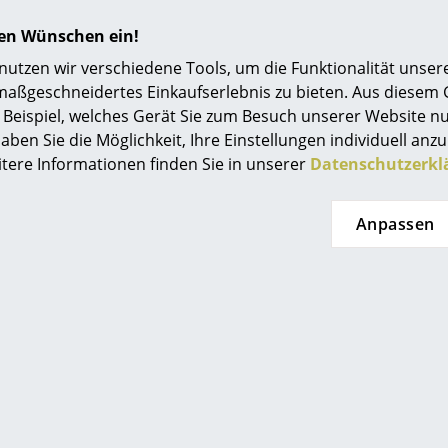
Reinigungsmittel.
Einrichtungsberatung
hren Wünschen ein!
Silbermedaille Bauzentrum Wien 1972
Referenzen
tzen wir verschiedene Tools, um die Funktionalität unsere
UNI EN ISO 14001
maßgeschneidertes Einkaufserlebnis zu bieten. Aus diesem
smow Kompass
Beispiel, welches Gerät Sie zum Besuch unserer Website nu
24 Monate
aben Sie die Möglichkeit, Ihre Einstellungen individuell anzu
itere Informationen finden Sie in unserer
Datenschutzerkl
Bitte klicken Sie auf das Bild, um detaillierte
Informationen zu erhalten (ca. 0,1 MB).
Anpassen