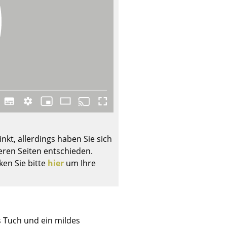
Unternehmen
Über uns
smow vor Ort
Katalog
Jobs bei smow
nkt, allerdings haben Sie sich
Arbeiten bei smow
ren Seiten entschieden.
Newsletter
ken Sie bitte
hier
um Ihre
Journal
Presse
Impressum
Stores
s Tuch und ein mildes