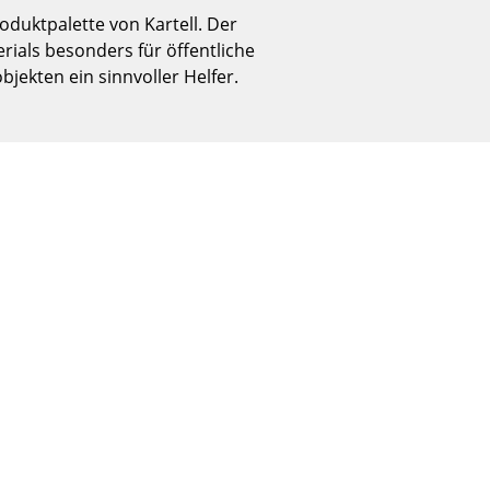
Empfang
oduktpalette von Kartell. Der
Cafeteria
rials besonders für öffentliche
Branchenlösungen
ekten ein sinnvoller Helfer.
Sicheres Arbeiten
Das Original