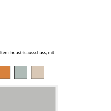
tem Industrieausschuss, mit
sign
n
ien