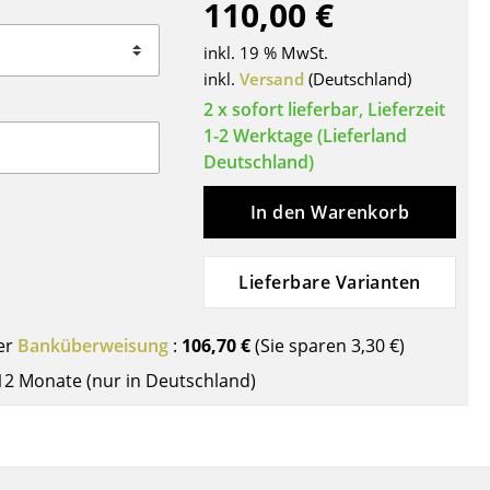
110,00 €
Decken
Kissen
inkl. 19 % MwSt.
Teppiche
inkl.
Versand
(Deutschland)
Vorhänge
2 x sofort lieferbar, Lieferzeit
1-2 Werktage (Lieferland
... alle Accessoires
Deutschland)
In den Warenkorb
Lieferbare Varianten
er
Banküberweisung
:
106,70 €
(Sie sparen
3,30 €
)
Büro
12 Monate (nur in Deutschland)
Arbeitsplatz
Management Büro
Konferenzraum