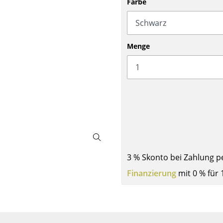
Farbe
Barmöbel
Outdoor-Leuchten
Garderoben
Akkuleuchten
Kleinaufbewahrung
... alle Leuchten
Menge
Einzelteile
... alle Aufbewahrungsmöbel
USM Haller Konfigurator
3 % Skonto bei Zahlung p
Zuhause
Finanzierung
mit 0 % für 
Wohnzimmer
Esszimmer
Schlafzimmer