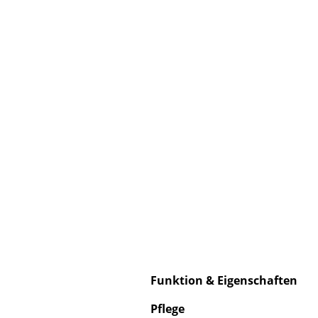
S
K
B
V
F
R
Un
A
D
Funktion & Eigenschaften
Pflege