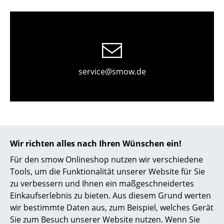
Kleinaufbewahrung
Einzelteile
... alle Aufbewahrungsmöbel
service@smow.de
Licht
Hängeleuchten & Deckenleuchten
Tischleuchten
Schreibtischleuchten
Wir richten alles nach Ihren Wünschen ein!
Stehleuchten & Leseleuchten
Für den smow Onlineshop nutzen wir verschiedene
Tools, um die Funktionalität unserer Website für Sie
Bodenleuchten
zu verbessern und Ihnen ein maßgeschneidertes
Store vor Ort kontaktieren
Wandleuchten
Einkaufserlebnis zu bieten. Aus diesem Grund werten
wir bestimmte Daten aus, zum Beispiel, welches Gerät
Outdoor-Leuchten
Sie zum Besuch unserer Website nutzen. Wenn Sie