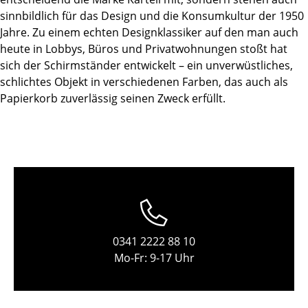
Einzelteile
sinnbildlich für das Design und die Konsumkultur der 1950
Jahre. Zu einem echten Designklassiker auf den man auch
... alle Tische
heute in Lobbys, Büros und Privatwohnungen stoßt hat
sich der Schirmständer entwickelt – ein unverwüstliches,
Aufbewahren
schlichtes Objekt in verschiedenen Farben, das auch als
Papierkorb zuverlässig seinen Zweck erfüllt.
Regale & Schränke
Bücherregale
Wandregale
Sideboards & Kommoden
TV Möbel
Beistell- & Rollcontainer
0341 2222 88 10
Mo-Fr: 9-17 Uhr
Barmöbel
Garderoben