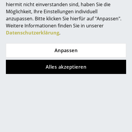
hiermit nicht einverstanden sind, haben Sie die
Akkuleuchten
Möglichkeit, Ihre Einstellungen individuell
... alle Leuchten
anzupassen. Bitte klicken Sie hierfür auf "Anpassen".
Weitere Informationen finden Sie in unserer
Betten
Datenschutzerklärung
.
Doppelbetten
Anpassen
Hilfe & Service
Einzelbetten
Kontakt
Stapelbetten
Alles akzeptieren
Bezahlung
Versand
Kinderbetten
FAQ
Nachttische & Bettzubehör
Rückgabe & Umtausch
Unsere Vorteile auf einen Blick
... alle Betten
USM Anfertigung nach Maß
Accessoires
Wir bieten Ihnen
Uhren
Kostenlosen Versand nach Deutschland