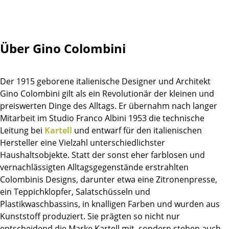
Tische
Esstische
Über Gino Colombini
Beistelltische
Couchtische
Der 1915 geborene italienische Designer und Architekt
Gino Colombini gilt als ein Revolutionär der kleinen und
Schreibtische
preiswerten Dinge des Alltags. Er übernahm nach langer
Sekretäre & PC-Tische
Mitarbeit im Studio Franco Albini 1953 die technische
Leitung bei
Kartell
und entwarf für den italienischen
Konferenztische
Hersteller eine Vielzahl unterschiedlichster
Haushaltsobjekte. Statt der sonst eher farblosen und
Stehtische & Stehpulte
vernachlässigten Alltagsgegenstände erstrahlten
Kindertische
Colombinis Designs, darunter etwa eine Zitronenpresse,
ein Teppichklopfer, Salatschüsseln und
Gartentische
Plastikwaschbassins, in knalligen Farben und wurden aus
Kunststoff produziert. Sie prägten so nicht nur
Servierwagen
entscheidend die Marke Kartell mit, sondern stehen auch