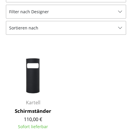
Hocker
Filter nach Designer
Bänke & Liegen
Sortieren nach
Sitzsäcke
Gartenstühle
Kinderstühle
Schaukelstühle
Bürodrehstühle
Konferenzstühle
Bürosessel
Kartell
Schirmständer
Einzelteile
110,00 €
... alle Sitzmöbel
Sofort lieferbar