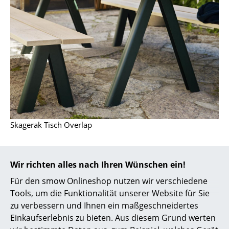
Büro
Arbeitsplatz
Management Büro
Konferenzraum
Empfang
Cafeteria
Skagerak Tisch Overlap
Branchenlösungen
Materialien bei Gartenmöbeln: Darauf
Sicheres Arbeiten
Wir richten alles nach Ihren Wünschen ein!
sollten Sie achten
Für den smow Onlineshop nutzen wir verschiedene
Hersteller & Designer
Den antiken Holztisch aus dem Wohnzimmer mal
Tools, um die Funktionalität unserer Website für Sie
eben in den Garten stellen? Bitte nicht!
Gartenmöbel
zu verbessern und Ihnen ein maßgeschneidertes
Hersteller
sind speziell für den Gebrauch im Freien konzipiert
Einkaufserlebnis zu bieten. Aus diesem Grund werten
und bestehen aus wasserabweisenden und