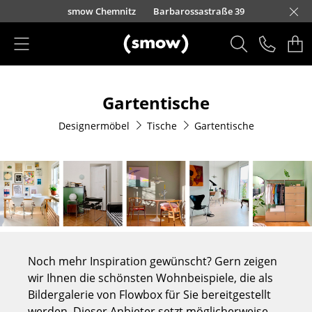
Direkt zum Inhalt
urfürstendamm 100
smow Chemnitz
Barbarossastraße 39
smow Frankfurt
smow Essen
smow Schwarzwald
smow Nürnberg
smow München
smow Freiburg
smow Kempten
smow Düsseldorf
smow Hannover
smow Stuttgart
smow Konstanz
smow Solothurn
smow Hamburg
smow Mainz
smow Köln
smow Leipzig
Rütte
Ha
L
H
I
Produkte
Gartentische
Sitzmöbel
Designermöbel
Tische
Gartentische
Esszimmerstühle
Sofas
Sessel
Loungesessel
Stühle
Noch mehr Inspiration gewünscht? Gern zeigen
Freischwinger
wir Ihnen die schönsten Wohnbeispiele, die als
Bildergalerie von Flowbox für Sie bereitgestellt
Barhocker
werden. Dieser Anbieter setzt möglicherweise