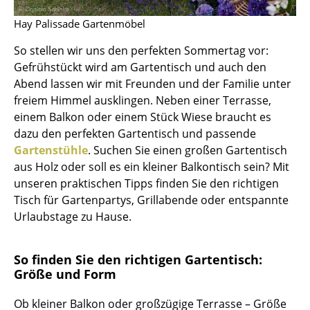
Kleinaufbewahrung
Hay Palissade Gartenmöbel
Einzelteile
So stellen wir uns den perfekten Sommertag vor:
Gefrühstückt wird am Gartentisch und auch den
... alle Aufbewahrungsmöbel
Abend lassen wir mit Freunden und der Familie unter
freiem Himmel ausklingen. Neben einer Terrasse,
Licht
einem Balkon oder einem Stück Wiese braucht es
Hängeleuchten & Deckenleuchten
dazu den perfekten Gartentisch und passende
Gartenstühle
. Suchen Sie einen großen Gartentisch
Tischleuchten
aus Holz oder soll es ein kleiner Balkontisch sein? Mit
unseren praktischen Tipps finden Sie den richtigen
Schreibtischleuchten
Tisch für Gartenpartys, Grillabende oder entspannte
Stehleuchten & Leseleuchten
Urlaubstage zu Hause.
Bodenleuchten
So finden Sie den richtigen Gartentisch:
Wandleuchten
Größe und Form
Outdoor-Leuchten
Ob kleiner Balkon oder großzügige Terrasse – Größe