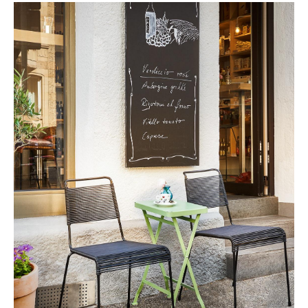
Spiegel
Figuren & Miniaturen
Vasen
Tabletts
Büroutensilien
Aufbewahrungsboxen
Decken
Kissen
Teppiche
Vorhänge
... alle Accessoires