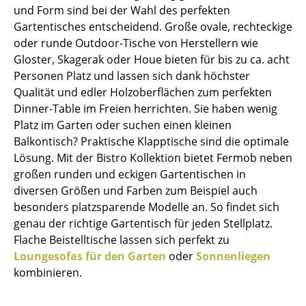
und Form sind bei der Wahl des perfekten
Akkuleuchten
Gartentisches entscheidend. Große ovale, rechteckige
... alle Leuchten
oder runde Outdoor-Tische von Herstellern wie
Gloster, Skagerak oder Houe bieten für bis zu ca. acht
Betten
Personen Platz und lassen sich dank höchster
Qualität und edler Holzoberflächen zum perfekten
Doppelbetten
Dinner-Table im Freien herrichten. Sie haben wenig
Platz im Garten oder suchen einen kleinen
Einzelbetten
Balkontisch? Praktische Klapptische sind die optimale
Stapelbetten
Lösung. Mit der Bistro Kollektion bietet Fermob neben
großen runden und eckigen Gartentischen in
Kinderbetten
diversen Größen und Farben zum Beispiel auch
besonders platzsparende Modelle an. So findet sich
Nachttische & Bettzubehör
genau der richtige Gartentisch für jeden Stellplatz.
... alle Betten
Flache Beistelltische lassen sich perfekt zu
Loungesofas für den Garten
oder
Sonnenliegen
Accessoires
kombinieren.
Uhren