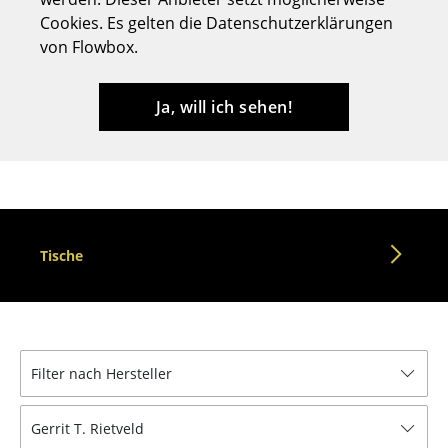
Cookies. Es gelten die Datenschutzerklärungen
Hocker
von Flowbox.
Bänke & Liegen
Sitzsäcke
Ja, will ich sehen!
Gartenstühle
Kinderstühle
Schaukelstühle
Tische
Bürodrehstühle
Konferenzstühle
Bürosessel
Filter nach Hersteller
Einzelteile
... alle Sitzmöbel
Gerrit T. Rietveld