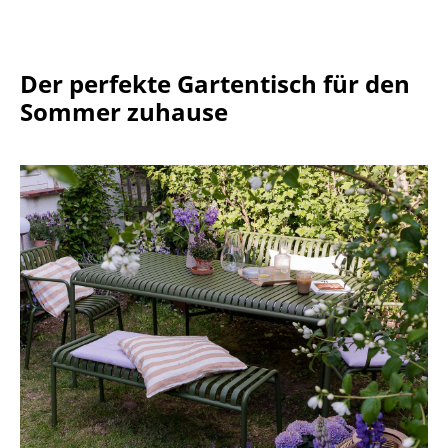
Einzelteile
... alle Tische
Der perfekte Gartentisch für den
Sommer zuhause
Aufbewahren
Regale & Schränke
Bücherregale
Wandregale
Sideboards & Kommoden
TV Möbel
Beistell- & Rollcontainer
Barmöbel
Garderoben