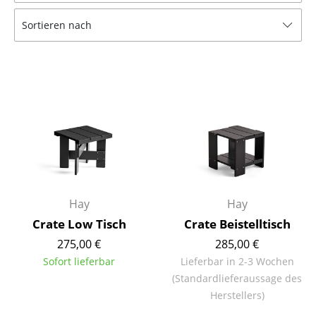
Tische
Sortieren nach
Esstische
Beistelltische
Couchtische
Schreibtische
Sekretäre & PC-Tische
Konferenztische
Hay
Hay
Stehtische & Stehpulte
Crate Low Tisch
Crate Beistelltisch
275,00 €
285,00 €
Kindertische
Sofort lieferbar
Lieferbar in 2-3 Wochen
Gartentische
(Standardlieferaussage des
Herstellers)
Servierwagen