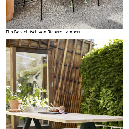
Räume
Zuhause
Flip Beistelltisch von Richard Lampert
Wohnzimmer
Esszimmer
Schlafzimmer
Kinderzimmer
Arbeitszimmer
Diele
Badezimmer
Stauraum
Balkon & Garten