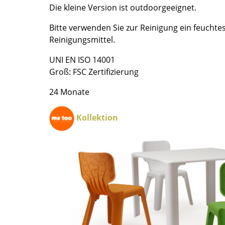
Die kleine Version ist outdoorgeeignet.
Farbwelten
Das Original
Bitte verwenden Sie zur Reinigung ein feuchte
Geschenkideen
Reinigungsmittel.
UNI EN ISO 14001
ervice
Groß: FSC Zertifizierung
ontakt
24 Monate
ezahlung
ersand
Kollektion
AQ
ückgabe & Umtausch
sere Vorteile auf einen Blick
GB
atenschutz
Projektplanung