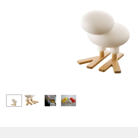
Stehpulte
Hocker
Kindertische
Bänke & Liegen
Gartentische
Sitzsäcke
Servierwagen
Gartenstühle
Einzelteile
Kinderstühle
... alle Tische
Schaukelstühle
Bürodrehstühle
Konferenzstühle
Bürosessel
Einzelteile
... alle Sitzmöbel