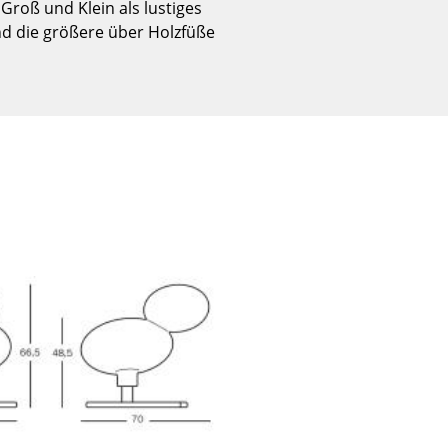
Groß und Klein als lustiges
Empfang
nd die größere über Holzfüße
Cafeteria
Branchenlösungen
Sicheres Arbeiten
Das Original