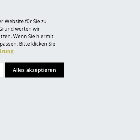
Berlin
Chemnitz
r Website für Sie zu
Düsseldorf
 Grund werten wir
Essen
tzen. Wenn Sie hiermit
Frankfurt
passen. Bitte klicken Sie
Freiburg
ärung
.
Hamburg
Hannover
Alles akzeptieren
Kempten
Köln
Konstanz
Leipzig
Mainz
München
Nürnberg
Schwarzwald