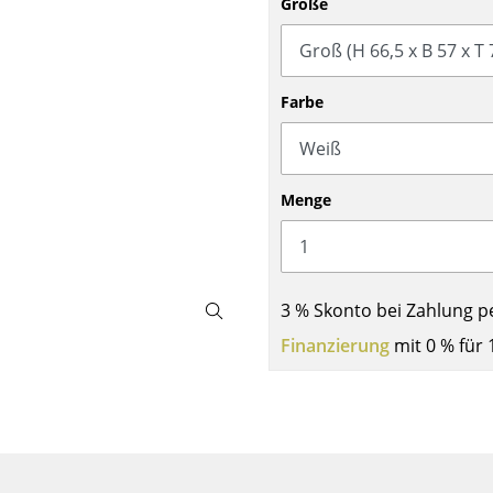
Größe
Barmöbel
Outdoor-Leuchten
Garderoben
Akkuleuchten
Kleinaufbewahrung
... alle Leuchten
Farbe
Einzelteile
... alle Aufbewahrungsmöbel
USM Haller Konfigurator
Menge
3 % Skonto bei Zahlung p
Finanzierung
mit 0 % für 
Zuhause
Wohnzimmer
Esszimmer
Schlafzimmer