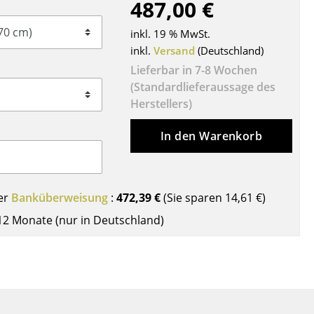
487,00 €
Decken
Kissen
inkl. 19 % MwSt.
Teppiche
inkl.
Versand
(Deutschland)
Vorhänge
Lieferbar in 7-8 Wochen
(Standardlieferaussage des
... alle Accessoires
Herstellers)
In den Warenkorb
er
Banküberweisung
:
472,39 €
(Sie sparen
14,61 €
)
12 Monate (nur in Deutschland)
Büro
Arbeitsplatz
Management Büro
Konferenzraum