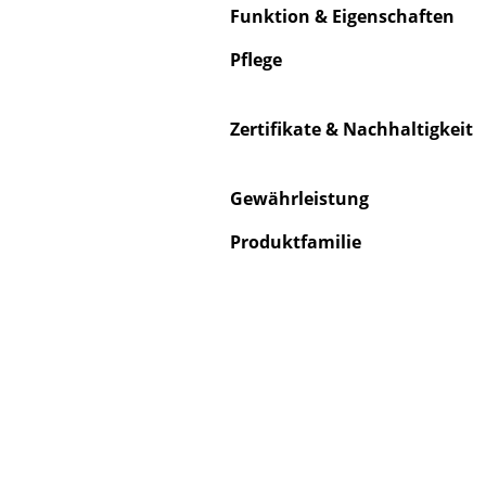
Funktion & Eigenschaften
Pflege
Zertifikate & Nachhaltigkeit
S
K
Gewährleistung
B
V
Produktfamilie
F
R
Un
A
D