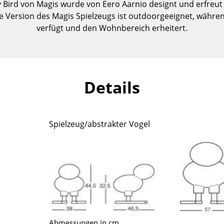
Bird von Magis wurde von Eero Aarnio designt und erfreut 
Kinderzimmer
e Version des Magis Spielzeugs ist outdoorgeeignet, währe
Arbeitszimmer
verfügt und den Wohnbereich erheitert.
Diele
Badezimmer
Stauraum
Balkon & Garten
Details
Hersteller
Designer
Artemide
Alvar Aalto
Spielzeug/abstrakter Vogel
Cassina
Arne Jacobsen
Fritz Hansen
Charles & Ray Eames
HAY
Eero Saarinen
Knoll International
Egon Eiermann
Louis Poulsen
Eileen Gray
Muuto
Jean Prouvé
Nils Holger Moormann
Le Corbusier
Abmessungen in cm