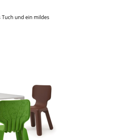
s Tuch und ein mildes
Unternehmen
Über uns
smow vor Ort
Katalog
Jobs bei smow
Arbeiten bei smow
Newsletter
Journal
Presse
Impressum
Stores