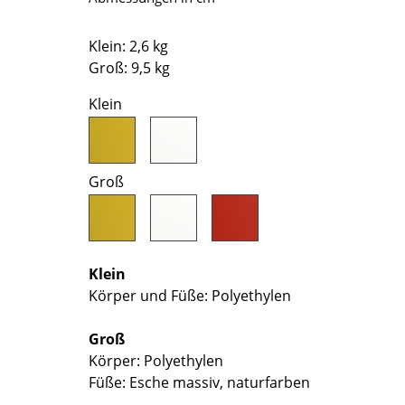
Richard Lampert
Ludwig Mies van der Rohe
Thonet
Marcel Breuer
Klein: 2,6 kg
USM Haller
Philippe Starck
Groß: 9,5 kg
Vitra
Verner Panton
Klein
... alle Hersteller A-Z
... alle Designer A-Z
Neu bei smow
Inspiration
Groß
Special Editions
Designklassiker
Frauen im Design
Klein
Bauhaus Design
Körper und Füße: Polyethylen
Midcentury Design
Skandinavisches De
Groß
Italienisches Design
Körper: Polyethylen
Nachhaltiges Desig
Füße: Esche massiv, naturfarben
Natürliche Material