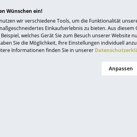
Einrichtungsberatung
hren Wünschen ein!
Referenzen
tzen wir verschiedene Tools, um die Funktionalität unsere
maßgeschneidertes Einkaufserlebnis zu bieten. Aus diesem
smow Kompass
Beispiel, welches Gerät Sie zum Besuch unserer Website nu
aben Sie die Möglichkeit, Ihre Einstellungen individuell anzu
itere Informationen finden Sie in unserer
Datenschutzerkl
Beliebte Varianten
Anpassen