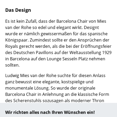
... alle Hersteller A-Z
Das Design
Es ist kein Zufall, dass der Barcelona Chair von Mies
Designer
van der Rohe so edel und elegant wirkt. Designt
Alvar Aalto
wurde er nämlich gewissermaßen für das spanische
Königspaar. Zumindest sollte er den Ansprüchen der
Arne Jacobsen
Royals gerecht werden, als die bei der Eröffnungsfeier
des Deutschen Pavillons auf der Weltausstellung 1929
Charles & Ray Eames
in Barcelona auf den Lounge Sesseln Platz nehmen
Eero Saarinen
sollten.
Egon Eiermann
Ludwig Mies van der Rohe suchte für diesen Anlass
ganz bewusst eine elegante, kostspielige und
Eileen Gray
monumentale Lösung. So wurde der originale
Barcelona Chair in Anlehnung an die klassische Form
Jean Prouvé
des Scherenstuhls sozusagen als moderner Thron
Le Corbusier
konzipiert. Charakteristisch ist dabei die
Wir richten alles nach Ihren Wünschen ein!
formvollendete Kombination aus breiter Sitzfläche
Ludwig Mies van der Rohe