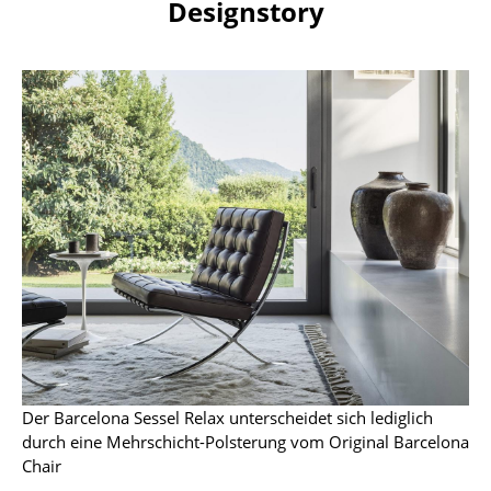
Artemide
Designstory
Cassina
Fritz Hansen
HAY
Knoll International
Louis Poulsen
Muuto
Nils Holger Moormann
Richard Lampert
Thonet
Der Barcelona Sessel Relax unterscheidet sich lediglich
USM Haller
durch eine Mehrschicht-Polsterung vom Original Barcelona
Chair
Vitra