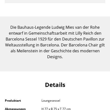
Einzelteile
... alle Tische
Aufbewahren
Die Bauhaus-Legende Ludwig Mies van der Rohe
entwarf in Gemeinschaftsarbeit mit Lilly Reich den
Regale & Schränke
Barcelona Sessel 1929 für den Deutschen Pavillon zur
Weltausstellung in Barcelona. Der Barcelona Chair gilt
Bücherregale
als Meilenstein in der Geschichte des modernen
Wandregale
Designs.
Sideboards & Kommoden
TV Möbel
Details
Beistell- & Rollcontainer
Barmöbel
Produktart
Loungesessel
Garderoben
Abmessungen
H 77 x B 75 x T 77 cm