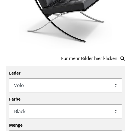
Hocker
Bänke & Liegen
Sitzsäcke
Gartenstühle
Kinderstühle
Für mehr Bilder hier klicken
Schaukelstühle
Leder
Bürodrehstühle
Konferenzstühle
Farbe
Bürosessel
Einzelteile
... alle Sitzmöbel
Menge