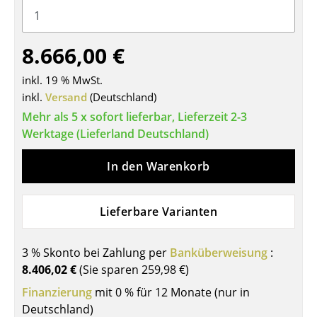
Tische
Esstische
8.666,00 €
Beistelltische
inkl. 19 % MwSt.
inkl.
Versand
(Deutschland)
Couchtische
Mehr als 5 x sofort lieferbar, Lieferzeit 2-3
Schreibtische
Werktage (Lieferland Deutschland)
Sekretäre & PC-Tische
In den Warenkorb
Konferenztische
Lieferbare Varianten
Stehtische & Stehpulte
Kindertische
3 % Skonto bei Zahlung per
Banküberweisung
:
8.406,02 €
(Sie sparen
259,98 €
)
Gartentische
Finanzierung
mit 0 % für 12 Monate (nur in
Servierwagen
Deutschland)