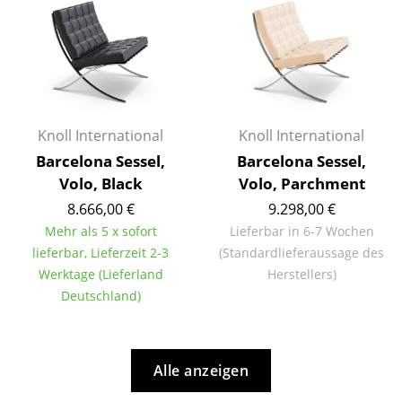
Räume
Zuhause
Wohnzimmer
Knoll International
Knoll International
Esszimmer
Barcelona Sessel,
Barcelona Sessel,
Schlafzimmer
Volo, Black
Volo, Parchment
8.666,00 €
9.298,00 €
Kinderzimmer
Mehr als 5 x sofort
Lieferbar in 6-7 Wochen
Arbeitszimmer
lieferbar, Lieferzeit 2-3
(Standardlieferaussage des
Werktage (Lieferland
Herstellers)
Diele
Deutschland)
Badezimmer
Stauraum
Alle anzeigen
Balkon & Garten