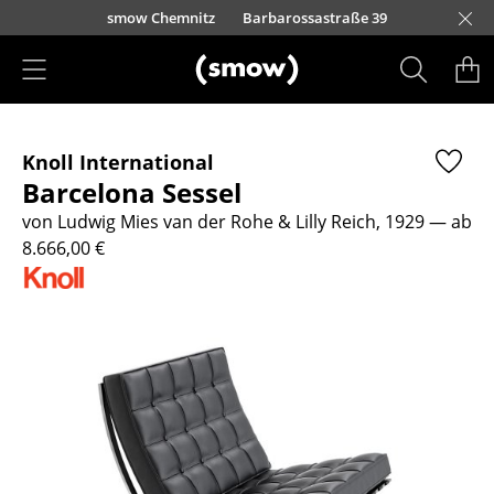
Direkt zum Inhalt
urfürstendamm 100
smow Chemnitz
Barbarossastraße 39
smow Frankfurt
smow Essen
smow Schwarzwald
smow Nürnberg
smow München
smow Freiburg
smow Kempten
smow Düsseldorf
smow Hannover
smow Stuttgart
smow Konstanz
smow Solothurn
smow Hamburg
smow Mainz
smow Köln
smow Leipzig
Rütte
Ha
L
H
I
Produkte
Knoll International
Sitzmöbel
Barcelona Sessel
Esszimmerstühle
von Ludwig Mies van der Rohe & Lilly Reich, 1929
— ab
8.666,00 €
Sofas
Sessel
Loungesessel
Stühle
Freischwinger
Barhocker