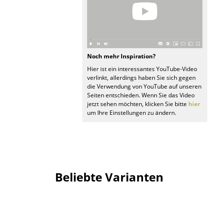
Spiegel
Figuren & Miniaturen
Vasen
Noch mehr Inspiration?
Hier ist ein interessantes YouTube-Video
Tabletts
verlinkt, allerdings haben Sie sich gegen
die Verwendung von YouTube auf unseren
Büroutensilien
Seiten entschieden. Wenn Sie das Video
jetzt sehen möchten, klicken Sie bitte
hier
Aufbewahrungsboxen
um Ihre Einstellungen zu ändern.
Decken
Kissen
Teppiche
Beliebte Varianten
Vorhänge
... alle Accessoires