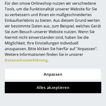
und Rückenlehne und den x-förmigen, dezent
Für den smow Onlineshop nutzen wir verschiedene
geschwungenen Beinen, die dem Knoll Barcelona
Marcel Breuer
Tools, um die Funktionalität unserer Website für Sie
Chair seinen leichten und fast schon schwebenden
zu verbessern und Ihnen ein maßgeschneidertes
Philippe Starck
Charakter verleihen.
Einkaufserlebnis zu bieten. Aus diesem Grund werten
wir bestimmte Daten aus, zum Beispiel, welches Gerät
Verner Panton
In der Designgeschichte des zwanzigsten
Sie zum Besuch unserer Website nutzen. Wenn Sie
Jahrhunderts gilt der Barcelona Sessel als
... alle Designer A-Z
hiermit nicht einverstanden sind, haben Sie die
wegweisend und ikonografisch. Nach den originalen
Möglichkeit, Ihre Einstellungen individuell
Vorgaben wird der Sessel seit inzwischen über sechzig
anzupassen. Bitte klicken Sie hierfür auf "Anpassen".
Themen
Jahren auch heute noch vom amerikanischen
Weitere Informationen finden Sie in unserer
Möbelhersteller Knoll International produziert.
Neu bei smow
Datenschutzerklärung
.
Passend zum Sessel bietet Knoll auch den
Barcelona
Inspiration
Hocker
an.
Anpassen
Special Editions
Designklassiker
Alles akzeptieren
Frauen im Design