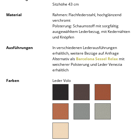
Sitzhöhe 43 cm
Kleinaufbewahrung
Material
Rahmen: Flachfederstahl, hochglänzend
Einzelteile
verchromt
Polsterung: Schaumstoff mit sorgfältig
... alle Aufbewahrungsmöbel
ausgewähltem Lederbezug, mit Kedernähten
und Knöpfen
Licht
Ausführungen
In verschiedenen Lederausführungen
erhältlich, weitere Bezüge auf Anfrage
Hängeleuchten & Deckenleuchten
Alternativ als
Barcelona Sessel Relax
mit
weicherer Polsterung und Leder Venezia
Tischleuchten
erhältlich
Farben
Leder Volo
Schreibtischleuchten
Stehleuchten & Leseleuchten
Bodenleuchten
Wandleuchten
Outdoor-Leuchten