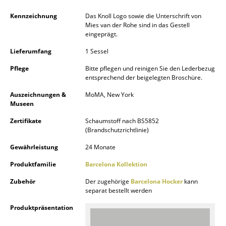
Akkuleuchten
Kennzeichnung
Das Knoll Logo sowie die Unterschrift von
Mies van der Rohe sind in das Gestell
... alle Leuchten
eingeprägt.
Lieferumfang
1 Sessel
Betten
Pflege
Bitte pflegen und reinigen Sie den Lederbezug
Doppelbetten
entsprechend der beigelegten Broschüre.
Einzelbetten
Auszeichnungen &
MoMA, New York
Museen
Stapelbetten
Zertifikate
Schaumstoff nach BS5852
(Brandschutzrichtlinie)
Kinderbetten
Gewährleistung
24 Monate
Nachttische & Bettzubehör
Produktfamilie
Barcelona Kollektion
... alle Betten
Zubehör
Der zugehörige
Barcelona Hocker
kann
separat bestellt werden
Accessoires
Produktpräsentation
Uhren