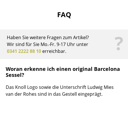
Büro
FAQ
Arbeitsplatz
Management Büro
?
Haben Sie weitere Fragen zum Artikel?
Konferenzraum
Wir sind für Sie Mo.-Fr. 9-17 Uhr unter
0341 2222 88 10
erreichbar.
Empfang
Cafeteria
Woran erkenne ich einen original Barcelona
Sessel?
Branchenlösungen
Das Knoll Logo sowie die Unterschrift Ludwig Mies
Sicheres Arbeiten
van der Rohes sind in das Gestell eingeprägt.
Hersteller & Designer
Hersteller