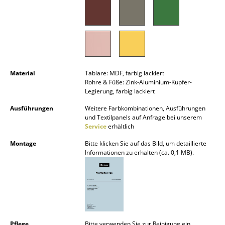
Kleinaufbewahrung
Einzelteile
... alle Aufbewahrungsmöbel
Licht
Material
Tablare: MDF, farbig lackiert
Rohre & Füße: Zink-Aluminium-Kupfer-
Legierung, farbig lackiert
Hängeleuchten & Deckenleuchten
Ausführungen
Weitere Farbkombinationen, Ausführungen
Tischleuchten
und Textilpanels auf Anfrage bei unserem
Service
erhältlich
Schreibtischleuchten
Montage
Bitte klicken Sie auf das Bild, um detaillierte
Informationen zu erhalten (ca. 0,1 MB).
Stehleuchten & Leseleuchten
Bodenleuchten
Wandleuchten
Outdoor-Leuchten
Pflege
Bitte verwenden Sie zur Reinigung ein