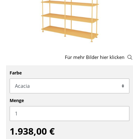
Hocker
Bänke & Liegen
Sitzsäcke
Gartenstühle
Für mehr Bilder hier klicken
Kinderstühle
Schaukelstühle
Farbe
Bürodrehstühle
Konferenzstühle
Menge
Bürosessel
Einzelteile
1.938,00 €
... alle Sitzmöbel