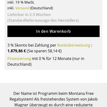
inkl. 19 % MwSt.
Tische
inkl.
Versand
(Deutschland)
Lieferbar in 2-3 Wochen
Esstische
(Standardlieferaussage des Herstellers)
Beistelltische
In den Warenkorb
Couchtische
Schreibtische
3 % Skonto bei Zahlung per
Banküberweisung
:
1.879,86 €
(Sie sparen
58,14 €
)
Sekretäre & PC-Tische
Finanzierung
mit 0 % für 12 Monate (nur in
Konferenztische
Deutschland)
Stehtische & Stehpulte
Kindertische
Gartentische
Der Name ist Programm beim Montana Free
Regalsystem! Als freistehendes System von Jakob
Servierwagen
Wagner überzeugt es durch eine reduzierte