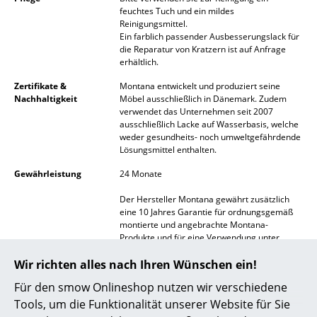
feuchtes Tuch und ein mildes
Akkuleuchten
Reinigungsmittel.
Ein farblich passender Ausbesserungslack für
... alle Leuchten
die Reparatur von Kratzern ist auf Anfrage
erhältlich.
Betten
Zertifikate &
Montana entwickelt und produziert seine
Nachhaltigkeit
Möbel ausschließlich in Dänemark. Zudem
Doppelbetten
verwendet das Unternehmen seit 2007
ausschließlich Lacke auf Wasserbasis, welche
Einzelbetten
weder gesundheits- noch umweltgefährdende
Lösungsmittel enthalten.
Stapelbetten
Gewährleistung
24 Monate
Kinderbetten
Der Hersteller Montana gewährt zusätzlich
eine 10 Jahres Garantie für ordnungsgemäß
Nachttische & Bettzubehör
montierte und angebrachte Montana-
Produkte und für eine Verwendung unter
... alle Betten
üblichen Umständen, einschließlich der
Wir richten alles nach Ihren Wünschen ein!
Traglastempfehlungen für die Konstruktion,
bewegliche Teile und die Funktionalität. Im
Accessoires
Für den smow Onlineshop nutzen wir verschiedene
Hinblick auf die Haltbarkeit des Lacks gelten
die üblichen Erwägungen bezüglich
Tools, um die Funktionalität unserer Website für Sie
Uhren
Abnutzung und Verschleiß.