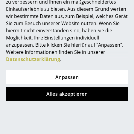
zu verbessern und Ihnen ein maßgeschneidertes
Spiegel
Einkaufserlebnis zu bieten. Aus diesem Grund werten
wir bestimmte Daten aus, zum Beispiel, welches Gerät
Figuren & Miniaturen
Sie zum Besuch unserer Website nutzen. Wenn Sie
hiermit nicht einverstanden sind, haben Sie die
Vasen
Beliebte Varianten
Möglichkeit, Ihre Einstellungen individuell
Tabletts
anzupassen. Bitte klicken Sie hierfür auf "Anpassen".
Weitere Informationen finden Sie in unserer
Büroutensilien
Datenschutzerklärung
.
Aufbewahrungsboxen
Anpassen
Decken
Kissen
Alles akzeptieren
Teppiche
Montana
Montana
Free 550000 Regal,
Free 550000 Regal,
Vorhänge
Acacia
Fennel
... alle Accessoires
1.938,00 €
1.938,00 €