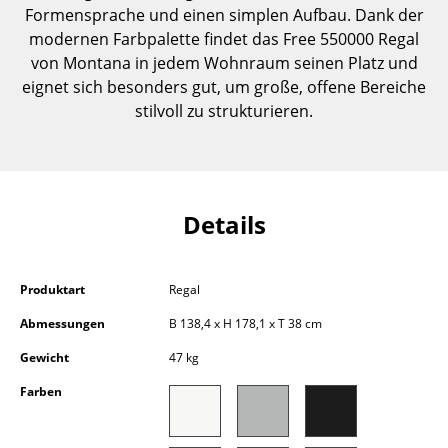
Formensprache und einen simplen Aufbau. Dank der
Einzelteile
modernen Farbpalette findet das Free 550000 Regal
... alle Tische
von Montana in jedem Wohnraum seinen Platz und
eignet sich besonders gut, um große, offene Bereiche
Aufbewahren
stilvoll zu strukturieren.
Regale & Schränke
Bücherregale
Details
Wandregale
Sideboards & Kommoden
Produktart
Regal
TV Möbel
Abmessungen
B 138,4 x H 178,1 x T 38 cm
Beistell- & Rollcontainer
Gewicht
47 kg
Barmöbel
Farben
Garderoben