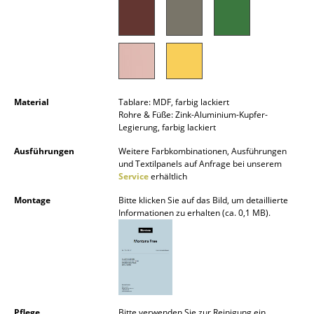
Kleinaufbewahrung
Einzelteile
... alle Aufbewahrungsmöbel
Licht
Material
Tablare: MDF, farbig lackiert
Rohre & Füße: Zink-Aluminium-Kupfer-
Legierung, farbig lackiert
Hängeleuchten & Deckenleuchten
Ausführungen
Weitere Farbkombinationen, Ausführungen
Tischleuchten
und Textilpanels auf Anfrage bei unserem
Service
erhältlich
Schreibtischleuchten
Montage
Bitte klicken Sie auf das Bild, um detaillierte
Informationen zu erhalten (ca. 0,1 MB).
Stehleuchten & Leseleuchten
Bodenleuchten
Wandleuchten
Outdoor-Leuchten
Pflege
Bitte verwenden Sie zur Reinigung ein