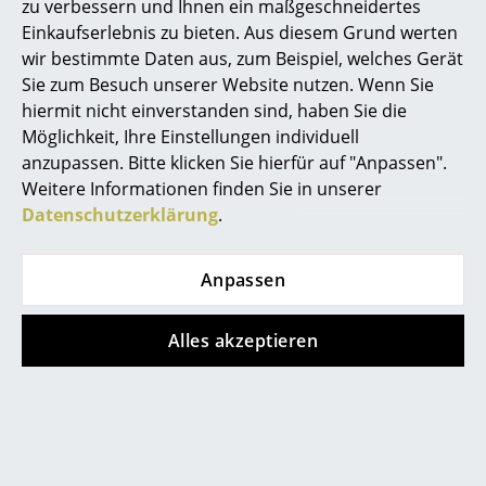
zu verbessern und Ihnen ein maßgeschneidertes
Spiegel
Einkaufserlebnis zu bieten. Aus diesem Grund werten
wir bestimmte Daten aus, zum Beispiel, welches Gerät
Figuren & Miniaturen
Sie zum Besuch unserer Website nutzen. Wenn Sie
hiermit nicht einverstanden sind, haben Sie die
Vasen
Beliebte Varianten
Möglichkeit, Ihre Einstellungen individuell
Tabletts
anzupassen. Bitte klicken Sie hierfür auf "Anpassen".
Weitere Informationen finden Sie in unserer
Büroutensilien
Datenschutzerklärung
.
Aufbewahrungsboxen
Anpassen
Decken
Kissen
Alles akzeptieren
Teppiche
Montana
Montana
Free 550000 Regal,
Free 550000 Regal,
Vorhänge
Acacia
Fennel
... alle Accessoires
1.938,00 €
1.938,00 €