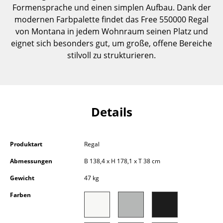
Formensprache und einen simplen Aufbau. Dank der
Einzelteile
modernen Farbpalette findet das Free 550000 Regal
... alle Tische
von Montana in jedem Wohnraum seinen Platz und
eignet sich besonders gut, um große, offene Bereiche
Aufbewahren
stilvoll zu strukturieren.
Regale & Schränke
Bücherregale
Details
Wandregale
Sideboards & Kommoden
Produktart
Regal
TV Möbel
Abmessungen
B 138,4 x H 178,1 x T 38 cm
Beistell- & Rollcontainer
Gewicht
47 kg
Barmöbel
Farben
Garderoben