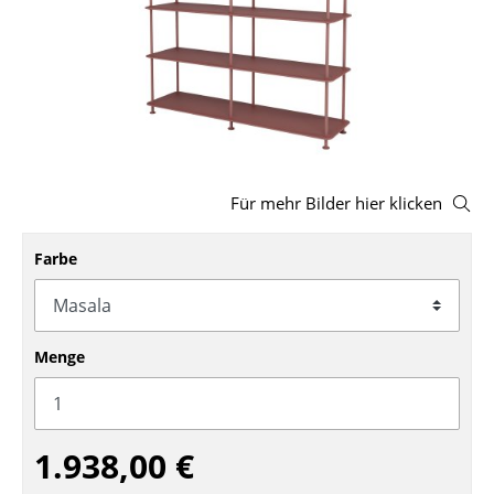
Hocker
Bänke & Liegen
Sitzsäcke
Gartenstühle
Für mehr Bilder hier klicken
Kinderstühle
Schaukelstühle
Farbe
Bürodrehstühle
Konferenzstühle
Menge
Bürosessel
Einzelteile
1.938,00 €
... alle Sitzmöbel