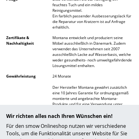
feuchtes Tuch und ein mildes
Akkuleuchten
Reinigungsmittel.
Ein farblich passender Ausbesserungslack für
... alle Leuchten
die Reparatur von Kratzern ist auf Anfrage
erhältlich.
Betten
Zertifikate &
Montana entwickelt und produziert seine
Nachhaltigkeit
Möbel ausschließlich in Dänemark. Zudem
Doppelbetten
verwendet das Unternehmen seit 2007
ausschließlich Lacke auf Wasserbasis, welche
Einzelbetten
weder gesundheits- noch umweltgefährdende
Lösungsmittel enthalten.
Stapelbetten
Gewährleistung
24 Monate
Kinderbetten
Der Hersteller Montana gewährt zusätzlich
eine 10 Jahres Garantie für ordnungsgemäß
Nachttische & Bettzubehör
montierte und angebrachte Montana-
Produkte und für eine Verwendung unter
... alle Betten
üblichen Umständen, einschließlich der
Wir richten alles nach Ihren Wünschen ein!
Traglastempfehlungen für die Konstruktion,
bewegliche Teile und die Funktionalität. Im
Accessoires
Für den smow Onlineshop nutzen wir verschiedene
Hinblick auf die Haltbarkeit des Lacks gelten
die üblichen Erwägungen bezüglich
Tools, um die Funktionalität unserer Website für Sie
Uhren
Abnutzung und Verschleiß.