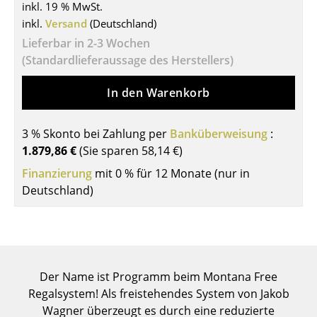
inkl. 19 % MwSt.
Tische
inkl.
Versand
(Deutschland)
Lieferbar in 2-3 Wochen
Esstische
(Standardlieferaussage des Herstellers)
Beistelltische
In den Warenkorb
Couchtische
Schreibtische
3 % Skonto bei Zahlung per
Banküberweisung
:
1.879,86 €
(Sie sparen
58,14 €
)
Sekretäre & PC-Tische
Finanzierung
mit 0 % für 12 Monate (nur in
Konferenztische
Deutschland)
Stehtische & Stehpulte
Kindertische
Gartentische
Der Name ist Programm beim Montana Free
Regalsystem! Als freistehendes System von Jakob
Servierwagen
Wagner überzeugt es durch eine reduzierte