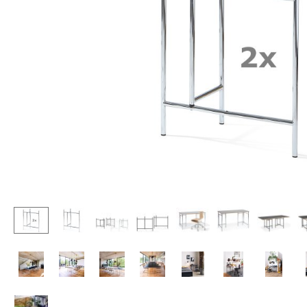
Stehpulte
Hocker
Kindertische
Bänke & Liegen
Gartentische
Sitzsäcke
Servierwagen
Gartenstühle
Einzelteile
Kinderstühle
... alle Tische
Schaukelstühle
Bürodrehstühle
Konferenzstühle
Bürosessel
Einzelteile
... alle Sitzmöbel