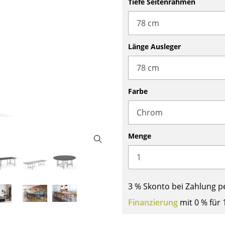
Tiefe Seitenrahmen
Barmöbel
Outdoor-Leuchten
Garderoben
Akkuleuchten
Kleinaufbewahrung
... alle Leuchten
Länge Ausleger
Einzelteile
... alle Aufbewahrungsmöbel
USM Haller Konfigurator
Farbe
Menge
Zuhause
3 % Skonto bei Zahlung p
Wohnzimmer
Finanzierung
mit 0 % für 
Esszimmer
Schlafzimmer