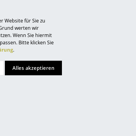
Berlin
Chemnitz
r Website für Sie zu
Düsseldorf
 Grund werten wir
Essen
tzen. Wenn Sie hiermit
Frankfurt
passen. Bitte klicken Sie
Freiburg
ärung
.
Hamburg
h montierbar
Hannover
Alles akzeptieren
net
Kempten
Köln
sgleichsschrauben
Konstanz
Leipzig
Mainz
München
Nürnberg
Schwarzwald