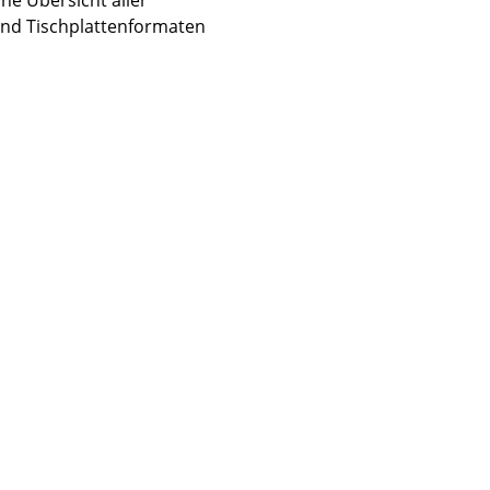
und Tischplattenformaten
Unternehmen
Über uns
smow vor Ort
Katalog
Jobs bei smow
Arbeiten bei smow
Newsletter
Journal
Presse
Impressum
Stores