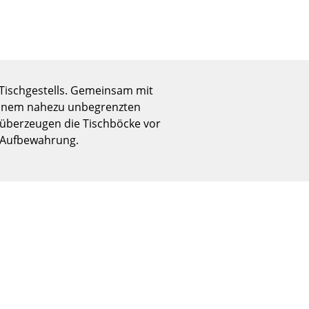
Empfang
Cafeteria
Branchenlösungen
Sicheres Arbeiten
 Tischgestells. Gemeinsam mit
 einem nahezu unbegrenzten
, überzeugen die Tischböcke vor
Das Original
 Aufbewahrung.