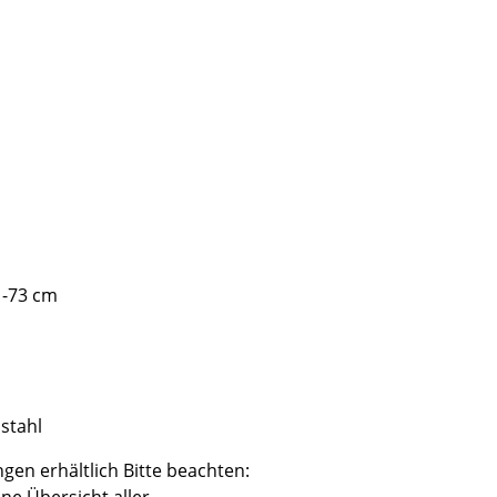
1-73 cm
sign
lstahl
n
gen erhältlich Bitte beachten:
ien
ine Übersicht aller