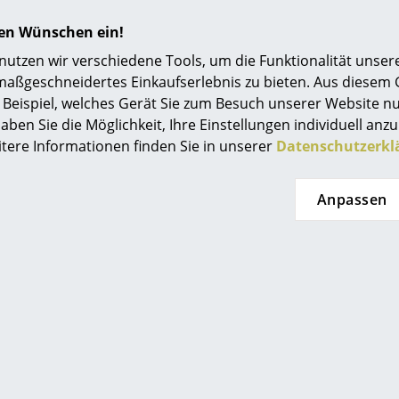
Einrichtungsberatung
hren Wünschen ein!
Referenzen
tzen wir verschiedene Tools, um die Funktionalität unsere
maßgeschneidertes Einkaufserlebnis zu bieten. Aus diesem
smow Kompass
Beispiel, welches Gerät Sie zum Besuch unserer Website nu
aben Sie die Möglichkeit, Ihre Einstellungen individuell anzu
itere Informationen finden Sie in unserer
Datenschutzerkl
Klappbar durch beweglichen Ausleger
Verstrebung wahlweise mittig oder exzentrisc
Anpassen
Ausführungen in Edelstahl sind outdoorgeeig
2 Tischböcke inklusive Gummistopfen und Au
Bitte klicken Sie auf das Bild, um detaillierte
Informationen zu erhalten (ca. 6,6 MB).