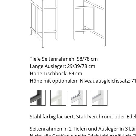
Richard Lampert
Ludwig Mies van der Rohe
Thonet
Marcel Breuer
USM Haller
Philippe Starck
Vitra
Verner Panton
... alle Hersteller A-Z
... alle Designer A-Z
Neu bei smow
Inspiration
Tiefe Seitenrahmen: 58/78 cm
Länge Ausleger: 29/39/78 cm
Special Editions
Höhe Tischbock: 69 cm
Designklassiker
Höhe mit optionalem Niveauausgleichssatz: 7
Frauen im Design
Bauhaus Design
Midcentury Design
Skandinavisches De
Stahl farbig lackiert, Stahl verchromt oder Ede
Italienisches Design
Nachhaltiges Desig
Seitenrahmen in 2 Tiefen und Ausleger in 3 Län
Natürliche Material
Nicht alle Größen sind in Edelstahl erhältlich E