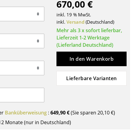
670,00 €
Decken
Kissen
inkl. 19 % MwSt.
Teppiche
inkl.
Versand
(Deutschland)
Vorhänge
Mehr als 3 x sofort lieferbar,
Lieferzeit 1-2 Werktage
... alle Accessoires
(Lieferland Deutschland)
In den Warenkorb
Lieferbare Varianten
Büro
er
Banküberweisung
:
649,90 €
(Sie sparen
20,10 €
)
Arbeitsplatz
12 Monate (nur in Deutschland)
Management Büro
Konferenzraum