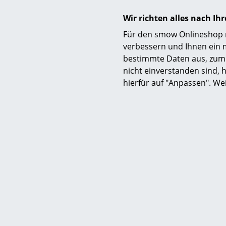
Wir richten alles nach I
Für den smow Onlineshop nu
verbessern und Ihnen ein 
bestimmte Daten aus, zum 
nicht einverstanden sind, h
hierfür auf "Anpassen". We
Funktion & Eigenschaften
Lieferumfang
Montage