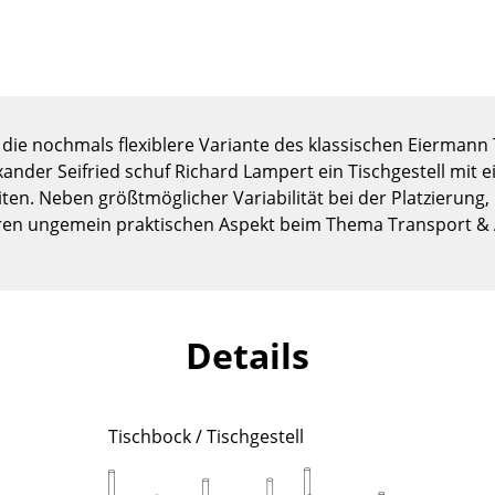
Kinderzimmer
Arbeitszimmer
Diele
Badezimmer
Stauraum
 die nochmals flexiblere Variante des klassischen Eiermann
Balkon & Garten
xander Seifried schuf Richard Lampert ein Tischgestell mit
en. Neben größtmöglicher Variabilität bei der Platzierung
Hersteller
Designer
hren ungemein praktischen Aspekt beim Thema Transport &
Artemide
Alvar Aalto
Cassina
Arne Jacobsen
Fritz Hansen
Charles & Ray Eames
Details
HAY
Eero Saarinen
Knoll International
Egon Eiermann
Louis Poulsen
Eileen Gray
Tischbock / Tischgestell
Muuto
Jean Prouvé
Nils Holger Moormann
Le Corbusier