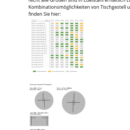
Farbwelten
Kombinationsmöglichkeiten von Tischgestell 
finden Sie hier:
Das Original
Geschenkideen
ervice
ontakt
ezahlung
ersand
AQ
ückgabe & Umtausch
sere Vorteile auf einen Blick
GB
atenschutz
Projektplanung