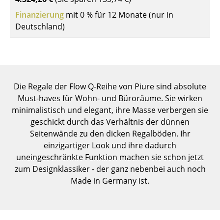
Einzelteile
Finanzierung
mit 0 % für 12 Monate (nur in
Deutschland)
... alle Tische
Aufbewahren
Regale & Schränke
Die Regale der Flow Q-Reihe von Piure sind absolute
Bücherregale
Must-haves für Wohn- und Büroräume. Sie wirken
minimalistisch und elegant, ihre Masse verbergen sie
Wandregale
geschickt durch das Verhältnis der dünnen
Sideboards & Kommoden
Seitenwände zu den dicken Regalböden. Ihr
einzigartiger Look und ihre dadurch
TV Möbel
uneingeschränkte Funktion machen sie schon jetzt
zum Designklassiker - der ganz nebenbei auch noch
Beistell- & Rollcontainer
Made in Germany ist.
Barmöbel
Garderoben