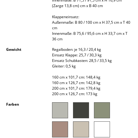
Innenmaße: B 71,5 / 91,5 cm x H 16,9 cm
Akkuleuchten
(Zarge 13,8 cm) cm x B 40 cm
Klappeneinsatz:
... alle Leuchten
Außenmaße: B 80 / 100 cm x H 37,5 cm x T 40
cm
Betten
Innenmaße: B 75,6 / 95,6 cm x H 33,7 cm x T
36 cm
Doppelbetten
Gewicht
Regalboden: je 16,3 / 20,4 kg
Einsatz Klappe: 25,7 / 30,3 kg
Einzelbetten
Einsatz Schubkasten: 28,5 / 33,5 kg
Gleiter: 0,5 kg
Stapelbetten
160 cm x 101,7 cm: 148,4 kg
Kinderbetten
160 cm x 126,7 cm: 142,8 kg
200 cm x 101,7 cm: 179,4 kg
Nachttische & Bettzubehör
200 cm x 126,7 cm: 173 kg
Farben
... alle Betten
Accessoires
Uhren