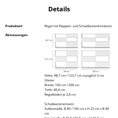
Kleinaufbewahrung
Details
Einzelteile
... alle Aufbewahrungsmöbel
Produktart
Regal mit Klappen- und Schubkasteneinsätzen
Abmessungen
Licht
Hängeleuchten & Deckenleuchten
Tischleuchten
Schreibtischleuchten
Höhe: 98,7 cm / 123,7 cm zuzüglich 3 cm
Stehleuchten & Leseleuchten
Gleiter
Breite: 160 cm / 200 cm
Tiefe: 40,4 cm
Bodenleuchten
Regalböden je 2,8 cm
Wandleuchten
Schubkasteneinsatz:
Außenmaße: B 80 / 100 cm x H 25 cm x B 40
Outdoor-Leuchten
cm