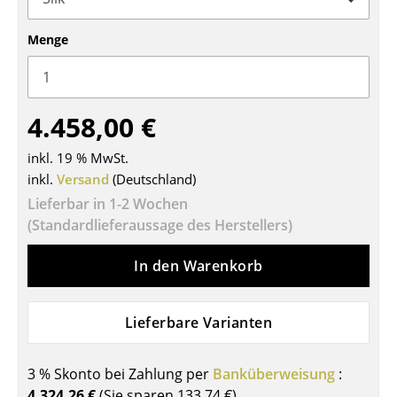
Tische
Menge
Esstische
Beistelltische
4.458,00 €
Couchtische
inkl. 19 % MwSt.
Schreibtische
inkl.
Versand
(Deutschland)
Sekretäre & PC-Tische
Lieferbar in 1-2 Wochen
(Standardlieferaussage des Herstellers)
Konferenztische
In den Warenkorb
Stehtische & Stehpulte
Kindertische
Lieferbare Varianten
Gartentische
3 % Skonto bei Zahlung per
Banküberweisung
:
Servierwagen
4.324,26 €
(Sie sparen
133,74 €
)