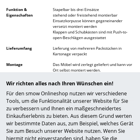
Spiegel
Funktion &
Stapelbar bis drei Einsätze
Eigenschaften
stehend oder freistehend montierbar
Figuren & Miniaturen
Einsatzkorpusse können gegeneinander
versetzt montiert werden
Klappen und Schubkästen sind mit Push-to-
Vasen
open-Beschlägen ausgestattet
Tabletts
Lieferumfang
Lieferung von mehreren Packstücken in
Kartonage verpackt
Büroutensilien
Montage
Das Möbel wird zerlegt geliefert und kann vor
Aufbewahrungsboxen
Ort selbst montiert werden.
Pflege
Bitte reinigen Sie mit einem weichen,
Wir richten alles nach Ihren Wünschen ein!
Decken
feuchten Baumwolltuch und mildem
Reinigungsmittel. Trocknen Sie die Oberfläche
Für den smow Onlineshop nutzen wir verschiedene
Kissen
gründlich ab, um das Eindringen von Wasser
Tools, um die Funktionalität unserer Website für Sie
zu vermeiden.
zu verbessern und Ihnen ein maßgeschneidertes
Teppiche
Zertifikate &
DIN EN 71-3 (Europäische Norm für
Einkaufserlebnis zu bieten. Aus diesem Grund werten
Nachhaltigkeit
Spielzeugsicherheit)
Vorhänge
wir bestimmte Daten aus, zum Beispiel, welches Gerät
DIN EN 13501-1 [C s1 d0] (Europäische Norm
Sie zum Besuch unserer Website nutzen. Wenn Sie
für Schwerentflammbarkeit)
... alle Accessoires
DIN 53160-1 (Prüfung auf Speichel-, Schweiß-
hiermit nicht einverstanden sind, haben Sie die