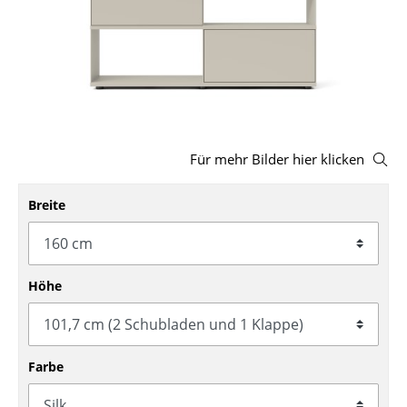
Hocker
Bänke & Liegen
Sitzsäcke
Gartenstühle
Für mehr Bilder hier klicken
Kinderstühle
Breite
Schaukelstühle
Bürodrehstühle
Konferenzstühle
Höhe
Bürosessel
Einzelteile
Farbe
... alle Sitzmöbel